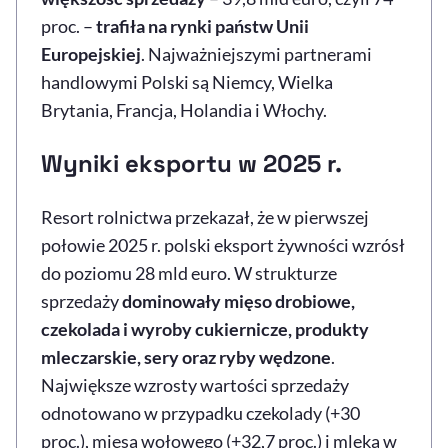
proc. –
trafiła na rynki państw Unii
Europejskiej
. Najważniejszymi partnerami
handlowymi Polski są Niemcy, Wielka
Brytania, Francja, Holandia i Włochy.
Wyniki eksportu w 2025 r
.
Resort rolnictwa przekazał, że w pierwszej
połowie 2025 r. polski eksport żywności wzrósł
do poziomu 28 mld euro. W strukturze
sprzedaży
dominowały mięso drobiowe,
czekolada i wyroby cukiernicze, produkty
mleczarskie, sery oraz ryby wędzone
.
Największe wzrosty wartości sprzedaży
odnotowano w przypadku czekolady (+30
proc.), mięsa wołowego (+32,7 proc.) i mleka w