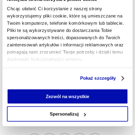
Chronionych Nazw Pochodzenia, Chronionych
Chcąc ułatwić Ci korzystanie z naszej strony
Oznaczeń Geograficznych lub w Rejestrze
wykorzystujemy pliki cookie, które są umieszczane na
Gwarantowanych Tradycyjnych Specjalności
Twoim komputerze, telefonie komórkowym lub tablecie.
Pliki te są wykorzystywane do dostarczania Tobie
prowadzonym przez Komisję Europejską.
spersonalizowanych treści, dopasowanych do Twoich
Wśród nich są m.in. oscypek, kiełbasa lisiecka
zainteresowań artykułów i informacji reklamowych oraz
czy fasola wrzawska.
pomagają nam zrozumieć Twoje potrzeby i dzięki temu
doskonalić funkcjonalności serwisu.
Źródło: PAP
Część z plików jest niezbędna do prawidłowego działania
Pokaż szczegóły
Żywność premium już w e-commerce,
serwisu i jego funkcjonalności.
wkrótce także w sklepach
Jeżeli nie wyrażasz zgody na zapisywanie plików cookie,
możesz łatwo zarządzać swoimi uprawnieniami, np. we
Zezwól na wszystkie
własnej przeglądarce internetowej lub po wybraniu opcji
Zarządzaj cookie.
GOSPODARKA
POLSKA
ROLNICTWO
ŻYWNOŚĆ
Tagi
Spersonalizuj
Szczegółowe informacje na ten temat znajdziesz w
naszej
Polityce Prywatności
.