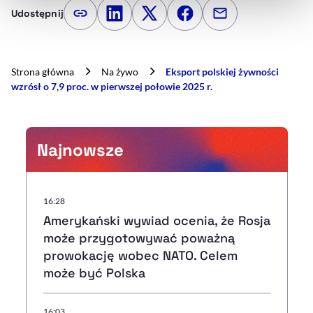
Udostępnij
Kopiuj link artykułu
Udostępnij na LinkedIn
Udostępnij na Twitterze
Udostępnij na Faceboo
Udostępnij przez
Strona główna
Na żywo
Eksport polskiej żywności
wzrósł o 7,9 proc. w pierwszej połowie 2025 r.
Najnowsze
16:28
Amerykański wywiad ocenia, że Rosja
może przygotowywać poważną
prowokację wobec NATO. Celem
może być Polska
16:03