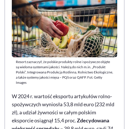
Resort zaznaczył, że polskie produkty rolne i spożywcze objęte
są wieloma systemami jakości. Należą do nich m.in. „Produkt
Polski”, Integrowana Produkcja Roślinna, Rolnictwo Ekologiczne,
a także systemy jakości mięsa – PQS oraz QAFP. Fot. Getty
Images
W 2024 r. wartość eksportu artykułów rolno-
spożywczych wyniosła 53,8 mld euro (232 mld
zł), a udział żywności w całym polskim
eksporcie osiągnął 15,4 proc.
Zdecydowana
większość sprzedaży
– 39,8 mld euro, czyli 74