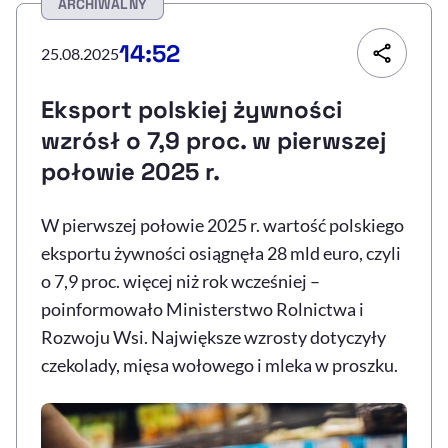
ARCHIWALNY
Resetuj opcje
14:52
25.08.2025
Ułatwienia dostępności wspierają:
Eksport polskiej żywności
wzrósł o 7,9 proc. w pierwszej
połowie 2025 r.
W pierwszej połowie 2025 r. wartość polskiego
eksportu żywności osiągnęła 28 mld euro, czyli
o 7,9 proc. więcej niż rok wcześniej –
, otwiera się w nowym 
Sprawdź, jak i dlaczego zwiększamy dostępność
poinformowało Ministerstwo Rolnictwa i
Rozwoju Wsi. Największe wzrosty dotyczyły
czekolady, mięsa wołowego i mleka w proszku.
, otwiera się w nowym oknie
Zgłoś problem
Deklaracja dostępności
, otwiera się w no