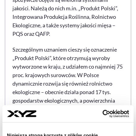
jakości. Należą do nich m.in. „Produkt Polski”,
Integrowana Produkcja Roślinna, Rolnictwo
Ekologiczne, a także systemy jakości mięsa –
PQS oraz QAFP.
Szczególnym uznaniem cieszy się oznaczenie
„Produkt Polski”, które otrzymują wyroby
wytworzone w kraju, z udziałem co najmniej 75
proc. krajowych surowców. W Polsce
dynamicznie rozwija się również rolnictwo
ekologiczne – obecnie działa ponad 17 tys.
gospodarstw ekologicznych, a powierzchnia
upraw w tym systemie sięga blisko 550 tys. ha.
Ministerstwo poinformowało także, że
47
polskich wyrobów znajduje się w Rejestrze
Niniejsza strona korzysta z plików cookie