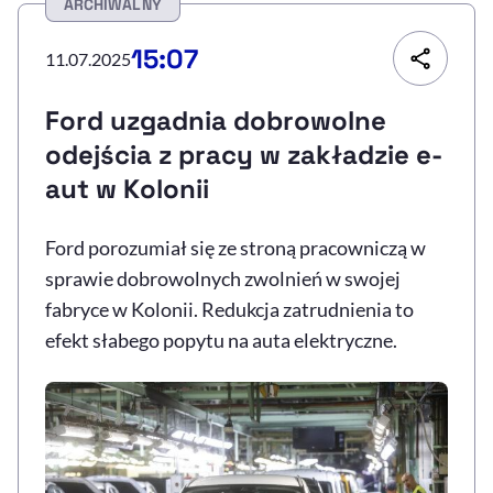
ARCHIWALNY
Resetuj opcje
15:07
11.07.2025
Ułatwienia dostępności wspierają:
Ford uzgadnia dobrowolne
odejścia z pracy w zakładzie e-
aut w Kolonii
Ford porozumiał się ze stroną pracowniczą w
sprawie dobrowolnych zwolnień w swojej
fabryce w Kolonii. Redukcja zatrudnienia to
, otwiera się w nowym 
Sprawdź, jak i dlaczego zwiększamy dostępność
efekt słabego popytu na auta elektryczne.
, otwiera się w nowym oknie
Zgłoś problem
Deklaracja dostępności
, otwiera się w no