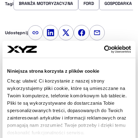
BRANŻA MOTORYZACYJNA
FORD
GOSPODARKA
Tagi
Udostępnij
Kopiuj link artykułu
Udostępnij na LinkedIn
Udostępnij na Twitterze
Udostępnij na Faceboo
Udostępnij przez
Strona główna
Na żywo
Ford uzgadnia dobrowolne
odejścia z pracy w zakładzie e-aut w Kolonii
Niniejsza strona korzysta z plików cookie
Chcąc ułatwić Ci korzystanie z naszej strony
wykorzystujemy pliki cookie, które są umieszczane na
Najnowsze
Twoim komputerze, telefonie komórkowym lub tablecie.
Pliki te są wykorzystywane do dostarczania Tobie
spersonalizowanych treści, dopasowanych do Twoich
21:44
zainteresowań artykułów i informacji reklamowych oraz
Donald Tusk komentuje zysk Orlenu.
pomagają nam zrozumieć Twoje potrzeby i dzięki temu
Wskazuje na podatek od
doskonalić funkcjonalności serwisu.