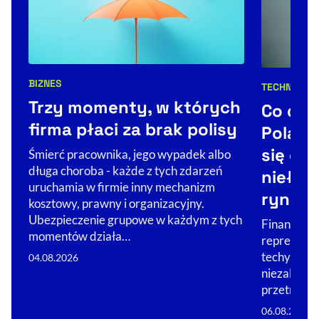
BIZNES
TECHNOLOG
Kategorie artykułu:
Kategorie 
Trzy momenty, w których
Co dale
firma płaci za brak polisy
Poland
się od 
Śmierć pracownika, jego wypadek albo
długa choroba - każde z tych zdarzeń
niełat
uruchamia w firmie inny mechanizm
rynku
kosztowy, prawny i organizacyjny.
Ubezpieczenie grupowe w każdym z tych
Finansowan
momentów działa…
reprezentuj
techy zaczę
04.08.2026
niezależno
przetrwa?
06.08.2026