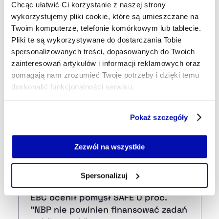
18 min temu
Chcąc ułatwić Ci korzystanie z naszej strony
Banki „wzięły za rogi" GPW,
wykorzystujemy pliki cookie, które są umieszczane na
najmocniej zwyżkuje Allegro. Dzień
Twoim komputerze, telefonie komórkowym lub tablecie.
na GPW 6 sierpnia
Pliki te są wykorzystywane do dostarczania Tobie
spersonalizowanych treści, dopasowanych do Twoich
zainteresowań artykułów i informacji reklamowych oraz
27 min temu
pomagają nam zrozumieć Twoje potrzeby i dzięki temu
Wielka Brytania zgadza się na
doskonalić funkcjonalności serwisu.
przejęcie Warner Bros. Discovery
przez Paramount
Część z plików jest niezbędna do prawidłowego działania
Pokaż szczegóły
serwisu i jego funkcjonalności.
50 min temu
Jeżeli nie wyrażasz zgody na zapisywanie plików cookie,
ARP na ratunek JSW. Węglowy gigant
możesz łatwo zarządzać swoimi uprawnieniami, np. we
Zezwól na wszystkie
otrzyma 800 mln zł pożyczki
własnej przeglądarce internetowej lub po wybraniu opcji
Zarządzaj cookie.
Spersonalizuj
16:32
Szczegółowe informacje na ten temat znajdziesz w
EBC ocenił pomysł SAFE 0 proc.
naszej
Polityce Prywatności
.
"NBP nie powinien finansować zadań