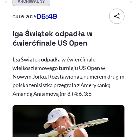
ARCHIWALNY
Resetuj opcje
06:49
04.09.2025
Ułatwienia dostępności wspierają:
Iga Świątek odpadła w
ćwierćfinale US Open
Iga Świątek odpadła w ćwierćfinale
wielkoszlemowego turnieju US Open w
Nowym Jorku. Rozstawiona z numerem drugim
polska tenisistka przegrała z Amerykanką
, otwiera się w nowym 
Sprawdź, jak i dlaczego zwiększamy dostępność
Amandą Anisimovą (nr 8.) 4:6, 3:6.
, otwiera się w nowym oknie
Zgłoś problem
Deklaracja dostępności
, otwiera się w no