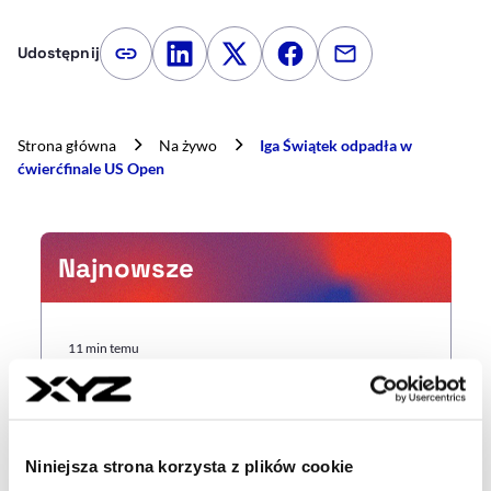
Udostępnij
Kopiuj link artykułu
Udostępnij na LinkedIn
Udostępnij na Twitterze
Udostępnij na Faceboo
Udostępnij przez
Strona główna
Na żywo
Iga Świątek odpadła w
ćwierćfinale US Open
Najnowsze
11 min temu
Orlen zwiększa zyski, zwłaszcza poza
Polską. Rekordowe stacje
benzynowe
Niniejsza strona korzysta z plików cookie