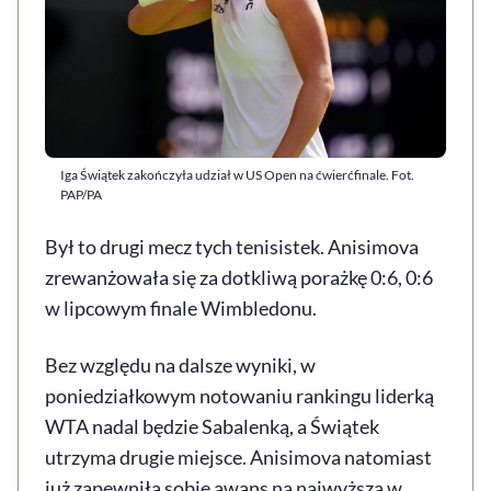
Iga Świątek zakończyła udział w US Open na ćwierćfinale. Fot.
PAP/PA
Był to drugi mecz tych tenisistek. Anisimova
zrewanżowała się za dotkliwą porażkę 0:6, 0:6
w lipcowym finale Wimbledonu.
Bez względu na dalsze wyniki, w
poniedziałkowym notowaniu rankingu liderką
WTA nadal będzie Sabalenką, a Świątek
utrzyma drugie miejsce. Anisimova natomiast
już zapewniła sobie awans na najwyższą w