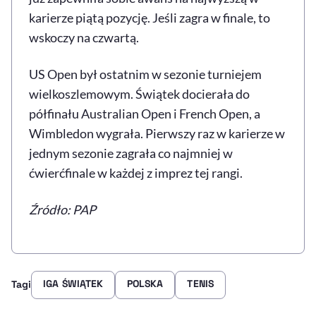
karierze piątą pozycję. Jeśli zagra w finale, to
wskoczy na czwartą.
US Open był ostatnim w sezonie turniejem
wielkoszlemowym. Świątek docierała do
półfinału Australian Open i French Open, a
Wimbledon wygrała. Pierwszy raz w karierze w
jednym sezonie zagrała co najmniej w
ćwierćfinale w każdej z imprez tej rangi.
Źródło: PAP
IGA ŚWIĄTEK
POLSKA
TENIS
Tagi