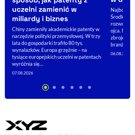
uczelni zamienić w
Najbogats
Środkowej 
miliardy i biznes
rozwojowi 
Chiny zamieniły akademickie patenty w
ojca. Nie 
narzędzie polityki przemysłowej. W trzy
zbrojeniówc
lata do gospodarki trafiło 80 tys.
branż, w…
wynalazków. Europa grzęźnie – na
06.08.2026
tysiące europejskich uczelni w patentach
wyróżnia się…
07.08.2026