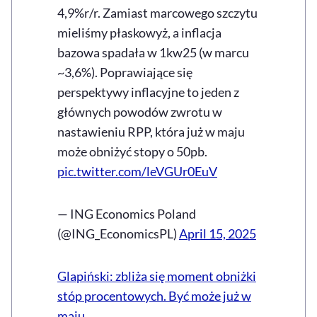
4,9%r/r. Zamiast marcowego szczytu
mieliśmy płaskowyż, a inflacja
bazowa spadała w 1kw25 (w marcu
~3,6%). Poprawiające się
perspektywy inflacyjne to jeden z
głównych powodów zwrotu w
nastawieniu RPP, która już w maju
może obniżyć stopy o 50pb.
pic.twitter.com/leVGUr0EuV
— ING Economics Poland
(@ING_EconomicsPL)
April 15, 2025
Glapiński: zbliża się moment obniżki
stóp procentowych. Być może już w
maju