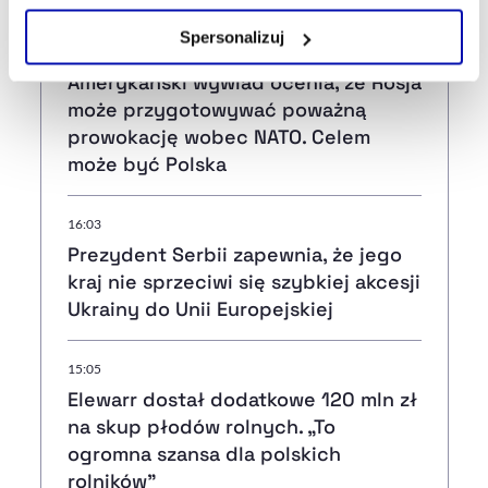
Zarządzaj cookie.
Spersonalizuj
16:28
Szczegółowe informacje na ten temat znajdziesz w
Amerykański wywiad ocenia, że Rosja
naszej
Polityce Prywatności
.
może przygotowywać poważną
prowokację wobec NATO. Celem
może być Polska
16:03
Prezydent Serbii zapewnia, że jego
kraj nie sprzeciwi się szybkiej akcesji
Ukrainy do Unii Europejskiej
15:05
Elewarr dostał dodatkowe 120 mln zł
na skup płodów rolnych. „To
ogromna szansa dla polskich
rolników”