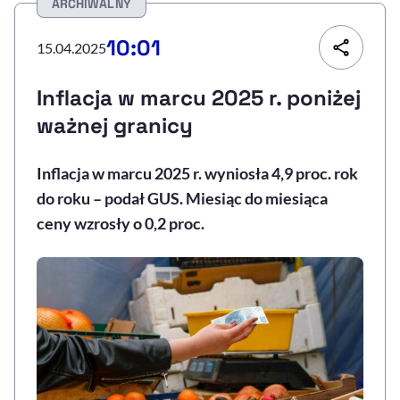
ARCHIWALNY
Resetuj opcje
10:01
15.04.2025
Ułatwienia dostępności wspierają:
Inflacja w marcu 2025 r. poniżej
ważnej granicy
Inflacja w marcu 2025 r. wyniosła 4,9 proc. rok
do roku – podał GUS. Miesiąc do miesiąca
ceny wzrosły o 0,2 proc.
, otwiera się w nowym 
Sprawdź, jak i dlaczego zwiększamy dostępność
, otwiera się w nowym oknie
Zgłoś problem
Deklaracja dostępności
, otwiera się w no