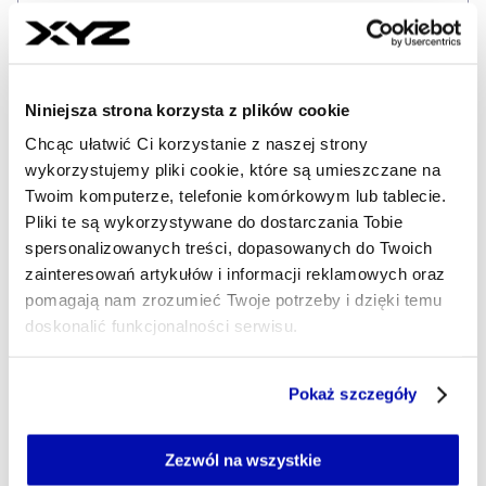
Ekonomiczne podsumowanie miesiąca –
marzec 2025 r.
Niniejsza strona korzysta z plików cookie
INFLACJA
GOSPODARKA
GUS
POLSKA
Chcąc ułatwić Ci korzystanie z naszej strony
Tagi
wykorzystujemy pliki cookie, które są umieszczane na
Twoim komputerze, telefonie komórkowym lub tablecie.
Pliki te są wykorzystywane do dostarczania Tobie
Udostępnij
spersonalizowanych treści, dopasowanych do Twoich
Kopiuj link artykułu
Udostępnij na LinkedIn
Udostępnij na Twitterze
Udostępnij na Faceboo
Udostępnij przez
zainteresowań artykułów i informacji reklamowych oraz
pomagają nam zrozumieć Twoje potrzeby i dzięki temu
doskonalić funkcjonalności serwisu.
Strona główna
Na żywo
Inflacja w marcu 2025 r.
poniżej ważnej granicy
Część z plików jest niezbędna do prawidłowego działania
Pokaż szczegóły
serwisu i jego funkcjonalności.
Jeżeli nie wyrażasz zgody na zapisywanie plików cookie,
Najnowsze
możesz łatwo zarządzać swoimi uprawnieniami, np. we
Zezwól na wszystkie
własnej przeglądarce internetowej lub po wybraniu opcji