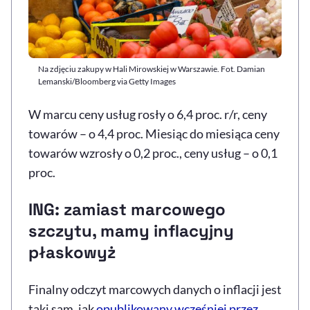
Na zdjęciu zakupy w Hali Mirowskiej w Warszawie. Fot. Damian
Lemanski/Bloomberg via Getty Images
W marcu ceny usług rosły o 6,4 proc. r/r, ceny
towarów – o 4,4 proc. Miesiąc do miesiąca ceny
towarów wzrosły o 0,2 proc., ceny usług – o 0,1
proc.
ING: zamiast marcowego
szczytu, mamy inflacyjny
płaskowyż
Finalny odczyt marcowych danych o inflacji jest
taki sam, jak
opublikowany wcześniej przez