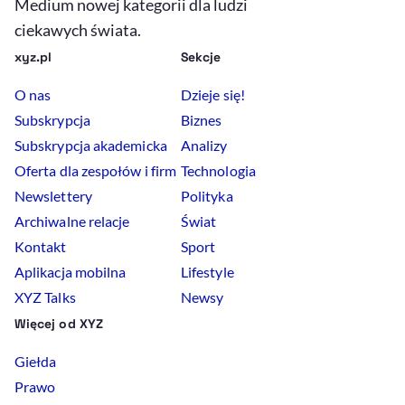
Medium nowej kategorii dla ludzi
ciekawych świata.
xyz.pl
Sekcje
O nas
Dzieje się!
Subskrypcja
Biznes
Subskrypcja akademicka
Analizy
Oferta dla zespołów i firm
Technologia
Newslettery
Polityka
Archiwalne relacje
Świat
Kontakt
Sport
Aplikacja mobilna
Lifestyle
XYZ Talks
Newsy
Więcej od XYZ
Giełda
Prawo