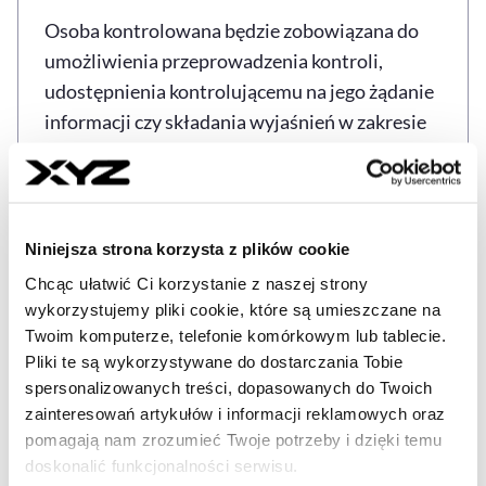
Osoba kontrolowana będzie zobowiązana do
umożliwienia przeprowadzenia kontroli,
udostępnienia kontrolującemu na jego żądanie
informacji czy składania wyjaśnień w zakresie
kontroli.
Od poniedziałku wejdą w życie także nowe
przepisy w sprawie orzecznictwa lekarskiego w
Niniejsza strona korzysta z plików cookie
ZUS, które uprawniają m.in. do renty z tytułu
Chcąc ułatwić Ci korzystanie z naszej strony
niezdolności do pracy, dodatku
wykorzystujemy pliki cookie, które są umieszczane na
pielęgnacyjnego i renty socjalnej. Ponadto
Twoim komputerze, telefonie komórkowym lub tablecie.
lekarze orzecznicy wykonują kontrolę
Pliki te są wykorzystywane do dostarczania Tobie
spersonalizowanych treści, dopasowanych do Twoich
prawidłowości orzekania o czasowej
zainteresowań artykułów i informacji reklamowych oraz
niezdolności do pracy oraz wystawiania
pomagają nam zrozumieć Twoje potrzeby i dzięki temu
zaświadczeń lekarskich.
doskonalić funkcjonalności serwisu.