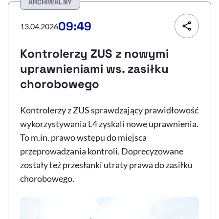
ARCHIWALNY
Resetuj opcje
09:49
13.04.2026
Ułatwienia dostępności wspierają:
Kontrolerzy ZUS z nowymi
uprawnieniami ws. zasiłku
chorobowego
Kontrolerzy z ZUS sprawdzający prawidłowość
wykorzystywania L4 zyskali nowe uprawnienia.
To m.in. prawo wstępu do miejsca
, otwiera się w nowym 
Sprawdź, jak i dlaczego zwiększamy dostępność
przeprowadzania kontroli. Doprecyzowane
zostały też przesłanki utraty prawa do zasiłku
chorobowego.
, otwiera się w nowym oknie
Zgłoś problem
Deklaracja dostępności
, otwiera się w no