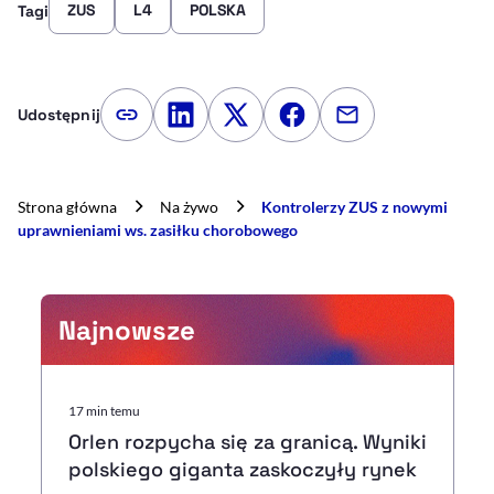
ZUS
L4
POLSKA
Tagi
Udostępnij
Kopiuj link artykułu
Udostępnij na LinkedIn
Udostępnij na Twitterze
Udostępnij na Faceboo
Udostępnij przez
Strona główna
Na żywo
Kontrolerzy ZUS z nowymi
uprawnieniami ws. zasiłku chorobowego
Najnowsze
17 min temu
Orlen rozpycha się za granicą. Wyniki
polskiego giganta zaskoczyły rynek