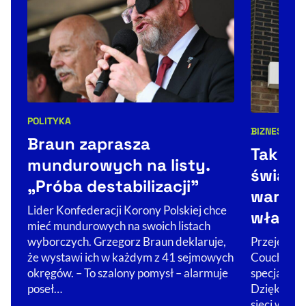
POLITYKA
Kategorie artykułu:
BIZNES
ŚWIA
Kategorie 
Braun zaprasza
Tak Co
mundurowych na listy.
świat. 
„Próba destabilizacji”
warto 
Lider Konfederacji Korony Polskiej chce
właści
mieć mundurowych na swoich listach
Przejęcie Ż
wyborczych. Grzegorz Braun deklaruje,
Couche-Tar
że wystawi ich w każdym z 41 sejmowych
specjalizuj
okręgów. – To szalony pomysł – alarmuje
Dzięki nim 
poseł…
sieci w glo