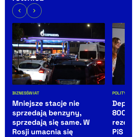
BIZNES
ŚWIAT
POLITYKA
Kategorie artykułu:
Kategorie 
Mniejsze stacje nie
Deport
sprzedają benzyny,
800 pl
sprzedają się same. W
rezerw
Rosji umacnia się
PiS