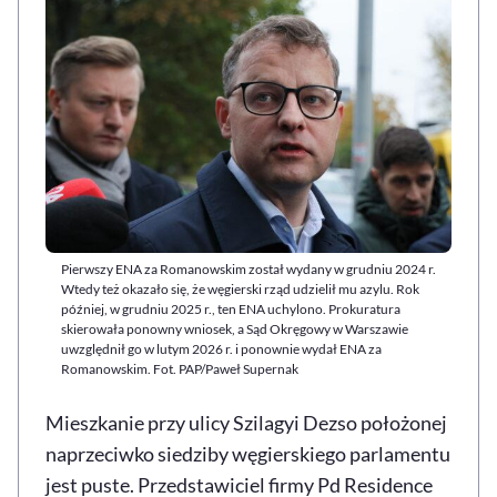
Pierwszy ENA za Romanowskim został wydany w grudniu 2024 r.
Wtedy też okazało się, że węgierski rząd udzielił mu azylu. Rok
później, w grudniu 2025 r., ten ENA uchylono. Prokuratura
skierowała ponowny wniosek, a Sąd Okręgowy w Warszawie
uwzględnił go w lutym 2026 r. i ponownie wydał ENA za
Romanowskim. Fot. PAP/Paweł Supernak
Mieszkanie przy ulicy
Szilagyi Dezso
położonej
naprzeciwko siedziby węgierskiego parlamentu
jest puste. Przedstawiciel firmy Pd
Residence