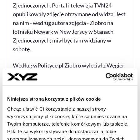
Zjednoczonych. Portal i telewizja TVN24
opublikowały zdjęcie otrzymane od widza. Jest
na nim - według autora zdjęcia - Ziobro na
lotnisku Newark w New Jersey w Stanach
Zjednoczonych; miał być tam widziany w
sobotę.
Według wPolityce.pl Ziobro wyleciał z Węgier
w sobotę - ma amerykańską wizę. Informacje o
pobycie Ziobry w USA nie zostały dotąd
potwierdzone przez niego samego, jego
Niniejsza strona korzysta z plików cookie
pełnomocnika lub polityczne otoczenie. Na
portalach społecznościowych sprawa jest
Chcąc ułatwić Ci korzystanie z naszej strony
wykorzystujemy pliki cookie, które są umieszczane na
komentowana przez polityków.
Twoim komputerze, telefonie komórkowym lub tablecie.
Pliki te są wykorzystywane do dostarczania Tobie
Źródło: PAP
spersonalizowanych treści, dopasowanych do Twoich