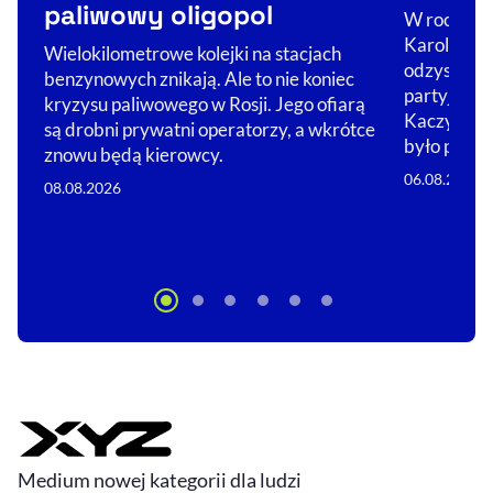
paliwowy oligopol
W rocznicę
Karola Naw
Wielokilometrowe kolejki na stacjach
odzyskać p
benzynowych znikają. Ale to nie koniec
partyjnych
kryzysu paliwowego w Rosji. Jego ofiarą
Kaczyńskie
są drobni prywatni operatorzy, a wkrótce
było prze
znowu będą kierowcy.
06.08.2026
08.08.2026
Medium nowej kategorii dla ludzi