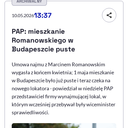
ARCHIWALNY
Resetuj opcje
13:37
10.05.2026
Ułatwienia dostępności wspierają:
PAP: mieszkanie
Romanowskiego w
Budapeszcie puste
Umowa najmu z Marcinem Romanowskim
wygasła z końcem kwietnia; 1 maja mieszkanie
w Budapeszcie było już puste i teraz czeka na
, otwiera się w nowym 
Sprawdź, jak i dlaczego zwiększamy dostępność
nowego lokatora - powiedział w niedzielę PAP
przedstawiciel firmy wynajmującej lokal, w
którym wcześniej przebywał były wiceminister
, otwiera się w nowym oknie
Zgłoś problem
Deklaracja dostępności
, otwiera się w no
sprawiedliwości.