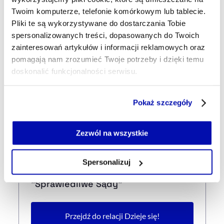
Twoim komputerze, telefonie komórkowym lub tablecie.
Pliki te są wykorzystywane do dostarczania Tobie
21:12
spersonalizowanych treści, dopasowanych do Twoich
Szpital w Miastku bez umów z NFZ.
zainteresowań artykułów i informacji reklamowych oraz
Placówce grożą restrukturyzacja,
pomagają nam zrozumieć Twoje potrzeby i dzięki temu
upadłość lub likwidacja
doskonalić funkcjonalności serwisu.
20:45
Część z plików jest niezbędna do prawidłowego działania
Pokaż szczegóły
Piotr Andrusiewicz zostanie
serwisu i jego funkcjonalności.
prezesem Polimex Mostostal
Jeżeli nie wyrażasz zgody na zapisywanie plików cookie,
możesz łatwo zarządzać swoimi uprawnieniami, np. we
Zezwól na wszystkie
własnej przeglądarce internetowej lub po wybraniu opcji
20:27
Zarządzaj cookie.
Prokuratura zabezpieczyła majątki
Spersonalizuj
podejrzanych w sprawie kampanii
Szczegółowe informacje na ten temat znajdziesz w
"Sprawiedliwe Sądy"
naszej
Polityce Prywatności
.
Przejdź do relacji Dzieje się!