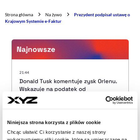
Strona główna
Na żywo
Prezydent podpisał ustawę o
Krajowym Systemie e-Faktur
Najnowsze
21:44
Donald Tusk komentuje zysk Orlenu.
Wskazuje na podatek od
nadzwyczajnych zysków firm
paliwowych
21:33
Niniejsza strona korzysta z plików cookie
Dwa zwycięstwa i remis. Mecze
Chcąc ułatwić Ci korzystanie z naszej strony
polskich drużyn 6 sierpnia
wykorzystujemy pliki cookie, które są umieszczane na