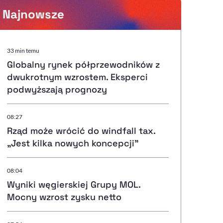
Najnowsze
Powiększenie kursora
33 min temu
Globalny rynek półprzewodników z
Resetuj opcje
dwukrotnym wzrostem. Eksperci
podwyższają prognozy
Ułatwienia dostępności wspierają:
08:27
Rząd może wrócić do windfall tax.
„Jest kilka nowych koncepcji”
, otwiera się w nowym ok
Sprawdź, jak i dlaczego zwiększamy dostępność
08:04
Wyniki węgierskiej Grupy MOL.
, otwiera się w nowym oknie
Zgłoś problem
Deklaracja dostępności
, otwiera się w nowy
Mocny wzrost zysku netto