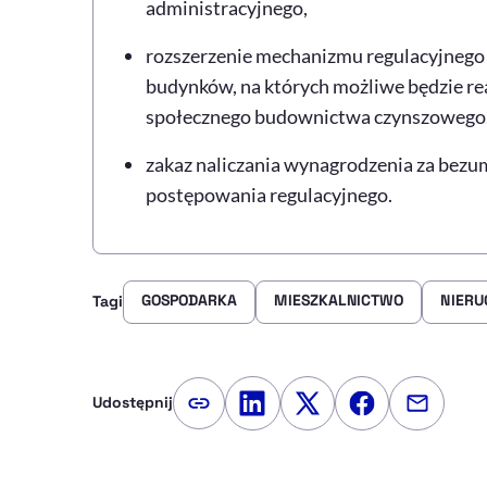
administracyjnego,
rozszerzenie mechanizmu regulacyjnego n
budynków, na których możliwe będzie re
społecznego budownictwa czynszowego
zakaz naliczania wynagrodzenia za bezum
postępowania regulacyjnego.
GOSPODARKA
MIESZKALNICTWO
NIERU
Tagi
Udostępnij
Kopiuj link artykułu
Udostępnij na LinkedIn
Udostępnij na Twitte
Udostępnij na
Udostępn