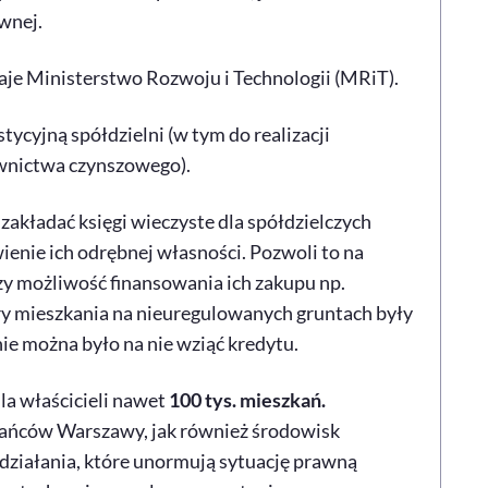
wnej.
je Ministerstwo Rozwoju i Technologii (MRiT).
cyjną spółdzielni (w tym do realizacji
wnictwa czynszowego).
i zakładać księgi wieczyste dla spółdzielczych
wienie ich odrębnej własności. Pozwoli to na
y możliwość finansowania ich zakupu np.
ry mieszkania na nieuregulowanych gruntach były
ie można było na nie wziąć kredytu.
a właścicieli nawet
100 tys. mieszkań.
ńców Warszawy, jak również środowisk
 działania, które unormują sytuację prawną