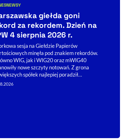
NES
NEWSY
BIZNES
TECHNO
egorie artykułu:
Kategorie art
rszawska giełda goni
Globalny
kord za rekordem. Dzień na
polski t
W 4 sierpnia 2026 r.
Twórca C
się logo
rkowa sesja na Giełdzie Papierów
1”
tościowych minęła pod znakiem rekordów.
ówno WIG, jak i WIG20 oraz mWIG40
Zamiast sprze
anowiły nowe szczyty notowań. Z grona
zł, Mike Grab
większych spółek najlepiej poradził…
Global Investo
08.2026
zbudować w Pol
technologiczn
07.08.2026