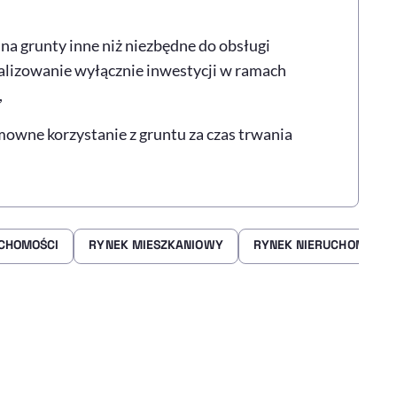
a grunty inne niż niezbędne do obsługi
alizowanie wyłącznie inwestycji w ramach
,
owne korzystanie z gruntu za czas trwania
CHOMOŚCI
RYNEK MIESZKANIOWY
RYNEK NIERUCHOMOŚCI
rze
 Facebooku
ij przez e-mail