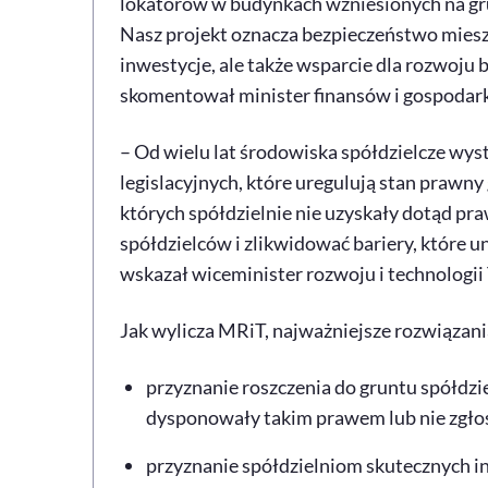
lokatorów w budynkach wzniesionych na g
Nasz projekt oznacza bezpieczeństwo miesz
inwestycje, ale także wsparcie dla rozwoj
skomentował minister finansów i gospodar
– Od wielu lat środowiska spółdzielcze wys
legislacyjnych, które uregulują stan praw
których spółdzielnie nie uzyskały dotąd pra
spółdzielców i zlikwidować bariery, które 
wskazał wiceminister rozwoju i technologi
Jak wylicza MRiT, najważniejsze rozwiązani
przyznanie roszczenia do gruntu spółdz
dysponowały takim prawem lub nie zgłosi
przyznanie spółdzielniom skutecznych