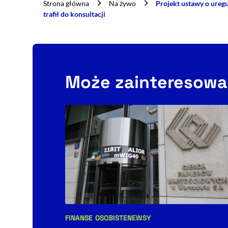
Strona główna
Na żywo
Projekt ustawy o ureg
trafił do konsultacji
Może zainteresowa
FINANSE OSOBISTE
NEWSY
Kategorie artykułu: