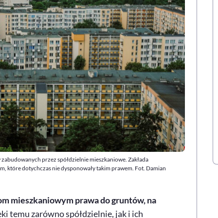
ów zabudowanych przez spółdzielnie mieszkaniowe. Zakłada
m, które dotychczas nie dysponowały takim prawem. Fot. Damian
iom mieszkaniowym prawa do gruntów, na
ki temu zarówno spółdzielnie, jak i ich