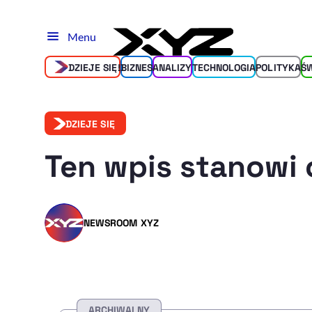
Menu
DZIEJE SIĘ!
BIZNES
ANALIZY
TECHNOLOGIA
POLITYKA
Ś
DZIEJE SIĘ
Ten wpis stanowi 
NEWSROOM XYZ
ARCHIWALNY