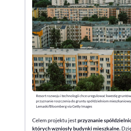
Resort rozwoju i technologii chce uregulować kwestię grunt
przyznanie roszczenia do gruntu spółdzielniom mieszkaniowy
Lemaski/Bloomberg via Getty Images
Celem projektu jest
przyznanie spółdzieln
których wzniosły budynki mieszkalne.
Dzię