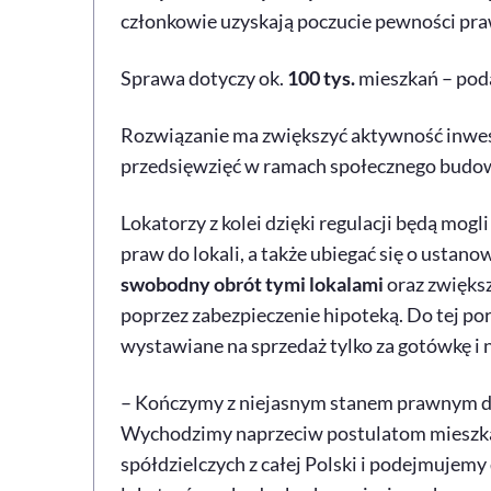
członkowie uzyskają poczucie pewności pra
Sprawa dotyczy ok.
100 tys.
mieszkań – poda
Rozwiązanie ma zwiększyć aktywność inwesty
przedsięwzięć w ramach społecznego budo
Lokatorzy z kolei dzięki regulacji będą mogl
praw do lokali, a także ubiegać się o ustano
swobodny obrót tymi lokalami
oraz zwiększ
poprzez zabezpieczenie hipoteką. Do tej po
wystawiane na sprzedaż tylko za gotówkę i n
– Kończymy z niejasnym stanem prawnym dl
Wychodzimy naprzeciw postulatom mieszka
spółdzielczych z całej Polski i podejmujemy