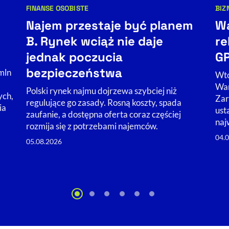
FINANSE OSOBISTE
BIZ
Kategorie artykułu:
Kat
Najem przestaje być planem
Wa
B. Rynek wciąż nie daje
re
jednak poczucia
GP
bezpieczeństwa
mln
Wto
War
Polski rynek najmu dojrzewa szybciej niż
ych,
Zar
regulujące go zasady. Rosną koszty, spada
ia
ust
zaufanie, a dostępna oferta coraz częściej
naj
rozmija się z potrzebami najemców.
04.
05.08.2026