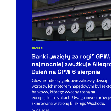
BIZNES
Kategorie artykułu:
Banki „wzięły za rogi" GPW,
najmocniej zwyżkuje Allegr
Dzień na GPW 6 sierpnia
Główne indeksy giełdowe zaliczyły dzisiaj
wzrosty. Ich motorem napędowym był sekt
bankowy, którego wyceny rosną na
europejskich rynkach. Uwaga inwestorów je
skierowana w stronę Bliskiego Wschodu.
06.08.2026