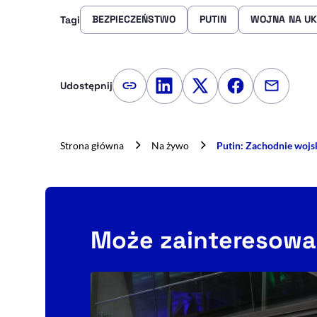
BEZPIECZEŃSTWO
PUTIN
WOJNA NA UK
Tagi
Udostępnij
Kopiuj link artykułu
Udostępnij na LinkedIn
Udostępnij na Twitte
Udostępnij na
Udostępn
Strona główna
Na żywo
Putin: Zachodnie wojs
Może zainteresowa