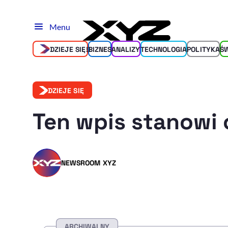
Menu
DZIEJE SIĘ!
BIZNES
ANALIZY
TECHNOLOGIA
POLITYKA
Ś
DZIEJE SIĘ
Ten wpis stanowi 
NEWSROOM XYZ
ARCHIWALNY