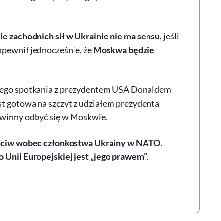
e zachodnich sił w Ukrainie nie ma sensu
, jeśli
apewnił jednocześnie, że
Moskwa będzie
owego spotkania z prezydentem USA Donaldem
st gotowa na szczyt z udziałem prezydenta
owinny odbyć się w Moskwie.
eciw wobec członkostwa Ukrainy w NATO
.
o Unii Europejskiej jest „jego prawem”
.