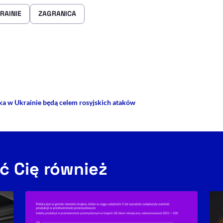
RAINIE
ZAGRANICA
rze
 Facebooku
ij przez e-mail
ka w Ukrainie będą celem rosyjskich ataków
ć Cię również