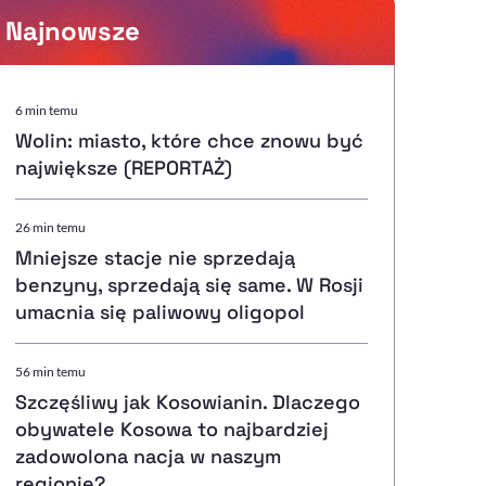
Najnowsze
Powiększenie kursora
6 min temu
Wolin: miasto, które chce znowu być
Resetuj opcje
największe (REPORTAŻ)
Ułatwienia dostępności wspierają:
26 min temu
Mniejsze stacje nie sprzedają
benzyny, sprzedają się same. W Rosji
umacnia się paliwowy oligopol
, otwiera się w nowym ok
Sprawdź, jak i dlaczego zwiększamy dostępność
56 min temu
Szczęśliwy jak Kosowianin. Dlaczego
, otwiera się w nowym oknie
Zgłoś problem
Deklaracja dostępności
, otwiera się w nowy
obywatele Kosowa to najbardziej
zadowolona nacja w naszym
regionie?