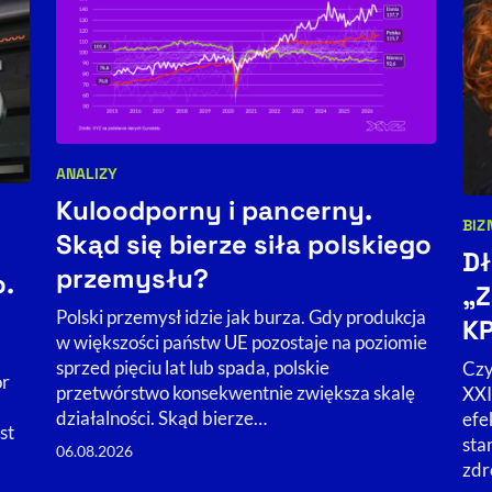
ANALIZY
Kategorie artykułu:
Kuloodporny i pancerny.
BIZ
Kat
Skąd się bierze siła polskiego
Dł
przemysłu?
o.
„Z
Polski przemysł idzie jak burza. Gdy produkcja
KP
w większości państw UE pozostaje na poziomie
sprzed pięciu lat lub spada, polskie
Czy
or
przetwórstwo konsekwentnie zwiększa skalę
XXI
działalności. Skąd bierze…
efe
st
sta
06.08.2026
zdr