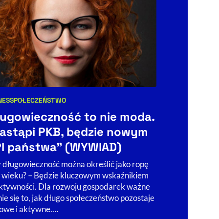
BIZNES
NES
SPOŁECZEŃSTWO
Kategorie art
egorie artykułu:
Elektryf
ugowieczność to nie moda.
polsku. 
astąpi PKB, będzie nowym
tyle i m
I państwa” (WYWIAD)
Komisja Europ
 długowieczność można określić jako ropę
elektryfikację
 wieku? – Będzie kluczowym wskaźnikiem
znacznie niższ
ktywności. Dla rozwoju gospodarek ważne
że sukces zale
nie się to, jak długo społeczeństwo pozostaje
rozbudowy sie
owe i aktywne.…
05.08.2026