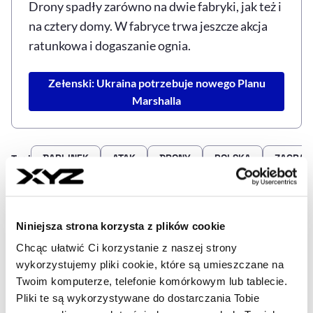
Drony spadły zarówno na dwie fabryki, jak też i
na cztery domy. W fabryce trwa jeszcze akcja
ratunkowa i dogaszanie ognia.
Zełenski: Ukraina potrzebuje nowego Planu
Marshalla
BARLINEK
ATAK
DRONY
POLSKA
ZAGRAN
Tagi
Udostępnij
Niniejsza strona korzysta z plików cookie
Kopiuj link artykułu
Udostępnij na LinkedIn
Udostępnij na Twitterze
Udostępnij na Faceboo
Udostępnij przez
Chcąc ułatwić Ci korzystanie z naszej strony
wykorzystujemy pliki cookie, które są umieszczane na
Twoim komputerze, telefonie komórkowym lub tablecie.
Strona główna
Na żywo
Rosyjskie drony zaatakowały
fabrykę polskiej firmy na Ukrainie. Sikorski: To było celowe
Pliki te są wykorzystywane do dostarczania Tobie