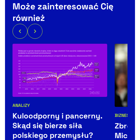
Może zainteresować Cię
również
ANALIZY
Kategorie artykułu:
Kuloodporny i pancerny.
BIZNES
ŚWIA
Kategorie 
Skąd się bierze siła
Zbroje
polskiego przemysłu?
Michal