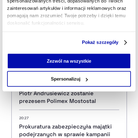
spersonalizowanych treści, dopasowanych do Twoich
zainteresowań artykułów i informacji reklamowych oraz
pomagają nam zrozumieć Twoje potrzeby i dzięki temu
Najnowsze
doskonalić funkcjonalności serwisu.
Część z plików jest niezbędna do prawidłowego działania
Pokaż szczegóły
18 min temu
serwisu i jego funkcjonalności.
Szpital w Miastku bez umów z NFZ.
Jeżeli nie wyrażasz zgody na zapisywanie plików cookie,
Placówce grożą restrukturyzacja,
możesz łatwo zarządzać swoimi uprawnieniami, np. we
Zezwól na wszystkie
upadłość lub likwidacja
własnej przeglądarce internetowej lub po wybraniu opcji
Zarządzaj cookie.
Spersonalizuj
45 min temu
Szczegółowe informacje na ten temat znajdziesz w
Piotr Andrusiewicz zostanie
naszej
Polityce Prywatności
.
prezesem Polimex Mostostal
20:27
Prokuratura zabezpieczyła majątki
podejrzanych w sprawie kampanii