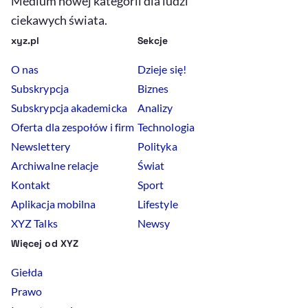
Medium nowej kategorii dla ludzi
ciekawych świata.
xyz.pl
Sekcje
O nas
Dzieje się!
Subskrypcja
Biznes
Subskrypcja akademicka
Analizy
Oferta dla zespołów i firm
Technologia
Newslettery
Polityka
Archiwalne relacje
Świat
Kontakt
Sport
Aplikacja mobilna
Lifestyle
XYZ Talks
Newsy
Więcej od XYZ
Giełda
Prawo