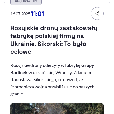
ARCHIWALNY
Resetuj opcje
11:01
16.07.2025
Ułatwienia dostępności wspierają:
Rosyjskie drony zaatakowały
fabrykę polskiej firmy na
Ukrainie. Sikorski: To było
celowe
Rosyjskie drony uderzyły w
fabrykę Grupy
Barlinek
w ukraińskiej Winnicy. Zdaniem
, otwiera się w nowym 
Sprawdź, jak i dlaczego zwiększamy dostępność
Radosława Sikorskiego, to dowód, że
"zbrodnicza wojna przybliża się do naszych
, otwiera się w nowym oknie
Zgłoś problem
Deklaracja dostępności
granic".
, otwiera się w no