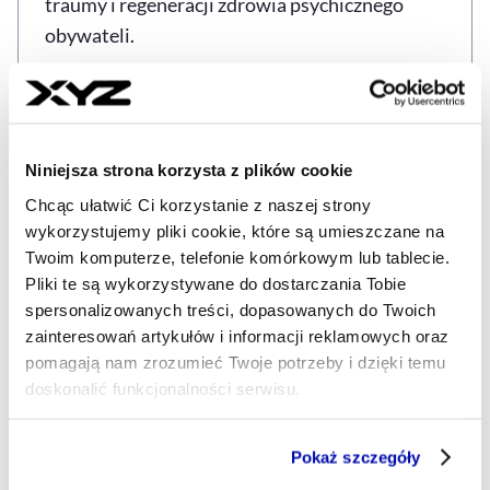
traumy i regeneracji zdrowia psychicznego
obywateli.
Według badań cytowanych przez Pierwszą
Damę, 80 procent Ukraińców żyje w stanie
chronicznego stresu. W zeszłym roku pomoc
Niniejsza strona korzysta z plików cookie
psychologiczną otrzymało 600 tysięcy osób.
Chcąc ułatwić Ci korzystanie z naszej strony
Pomoc świadczyli specjaliści wyszkoleni
wykorzystujemy pliki cookie, które są umieszczane na
również w najlepszych klinikach świata.
Twoim komputerze, telefonie komórkowym lub tablecie.
Pliki te są wykorzystywane do dostarczania Tobie
– Ci, którzy ocaleli, mają nadzieję na to, że będą
spersonalizowanych treści, dopasowanych do Twoich
mogli żyć dalej. Gospodarka nadal działa, bo
zainteresowań artykułów i informacji reklamowych oraz
wiele osób idzie do pracy po nocach
pomagają nam zrozumieć Twoje potrzeby i dzięki temu
doskonalić funkcjonalności serwisu.
spędzonych w piwnicach, w terrorze – mówiła
Ołena Zełenska. Wskazała także, że w
Część z plików jest niezbędna do prawidłowego działania
podobnych warunkach funkcjonuje system
Pokaż szczegóły
serwisu i jego funkcjonalności.
edukacji. – Ukraina ma teraz 15 szkół w