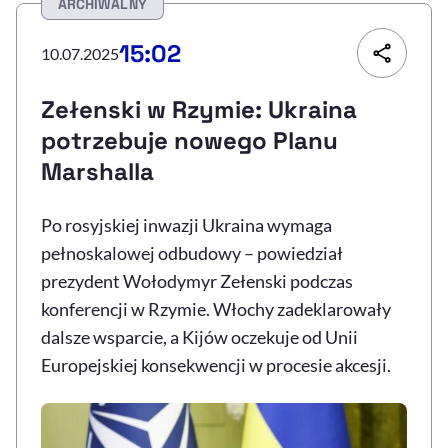
ARCHIWALNY
Resetuj opcje
15:02
10.07.2025
Ułatwienia dostępności wspierają:
Zełenski w Rzymie: Ukraina
potrzebuje nowego Planu
Marshalla
Po rosyjskiej inwazji Ukraina wymaga
pełnoskalowej odbudowy – powiedział
prezydent Wołodymyr Zełenski podczas
, otwiera się w nowym 
Sprawdź, jak i dlaczego zwiększamy dostępność
konferencji w Rzymie. Włochy zadeklarowały
dalsze wsparcie, a Kijów oczekuje od Unii
Europejskiej konsekwencji w procesie akcesji.
, otwiera się w nowym oknie
Zgłoś problem
Deklaracja dostępności
, otwiera się w no