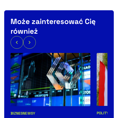
Może zainteresować Cię
również
POLITYKA
S
BIZNES
NEWSY
Kategorie 
Kategorie artykułu: