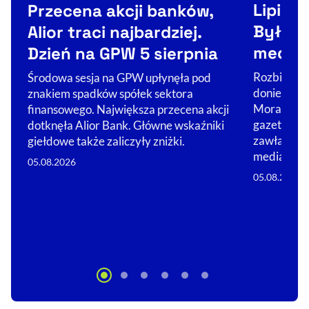
Lipiec
Przecena akcji banków,
Były p
Alior traci najbardziej.
medial
Dzień na GPW 5 sierpnia
Rozbicie n
Środowa sesja na GPW upłynęła pod
doniesienia
znakiem spadków spółek sektora
Morawieck
finansowego. Największa przecena akcji
gazet i por
dotknęła Alior Bank. Główne wskaźniki
zawładnął
giełdowe także zaliczyły zniżki.
mediach i s
05.08.2026
05.08.2026