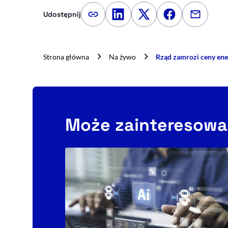
Udostępnij
Kopiuj link artykułu
Udostępnij na LinkedIn
Udostępnij na Twitte
Udostępnij na
Udostępn
Strona główna
Na żywo
Rząd zamrozi ceny ene
Może zainteresowa