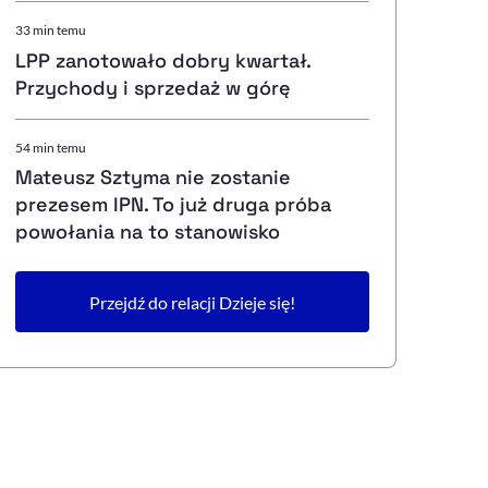
33 min temu
LPP zanotowało dobry kwartał.
Przychody i sprzedaż w górę
54 min temu
Mateusz Sztyma nie zostanie
prezesem IPN. To już druga próba
powołania na to stanowisko
Przejdź do relacji Dzieje się!