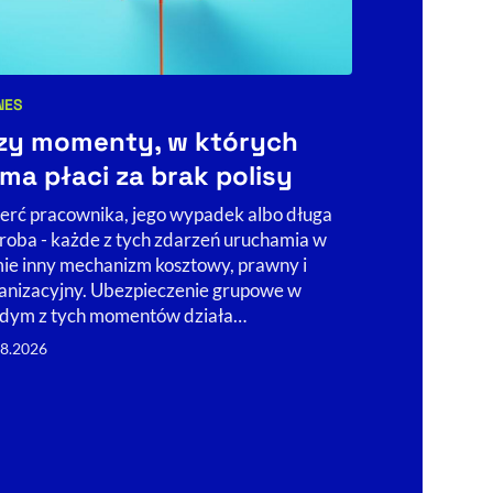
NES
BIZNES
NEWSY
egorie artykułu:
Kategorie art
zy momenty, w których
Przecena
rma płaci za brak polisy
traci naj
GPW 5 si
erć pracownika, jego wypadek albo długa
roba - każde z tych zdarzeń uruchamia w
Środowa sesj
mie inny mechanizm kosztowy, prawny i
spadków spółe
anizacyjny. Ubezpieczenie grupowe w
Największa pr
dym z tych momentów działa…
Główne wskaźn
08.2026
zniżki.
05.08.2026