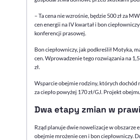
– Ta cena nie wzrośnie, będzie 500 zł za M
cen energii na IV kwartał i bon ciepłownicz
konferencji prasowej.
Bon ciepłowniczy, jak podkreślił Motyka, ma
cen. Wprowadzenie tego rozwiązania na 1,5
zł.
Wsparcie obejmie rodziny, których dochód ni
za ciepło powyżej 170 zł/GJ. Projekt obejm
Dwa etapy zmian w praw
Rząd planuje dwie nowelizacje w obszarze en
obejmie mrożenie cen i bon ciepłowniczy. D