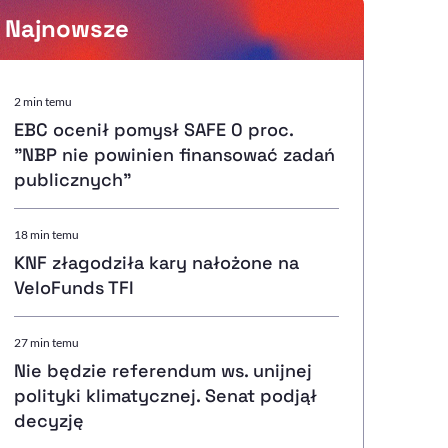
Najnowsze
Powiększenie kursora
2 min temu
EBC ocenił pomysł SAFE 0 proc.
Resetuj opcje
"NBP nie powinien finansować zadań
publicznych"
Ułatwienia dostępności wspierają:
18 min temu
KNF złagodziła kary nałożone na
VeloFunds TFI
, otwiera się w nowym ok
Sprawdź, jak i dlaczego zwiększamy dostępność
27 min temu
Nie będzie referendum ws. unijnej
, otwiera się w nowym oknie
Zgłoś problem
Deklaracja dostępności
, otwiera się w nowy
polityki klimatycznej. Senat podjął
decyzję