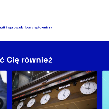
rze
 Facebooku
ij przez e-mail
rgii i wprowadzi bon ciepłowniczy
ć Cię również