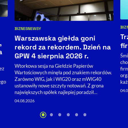
BIZ
BIZNES
NEWSY
Kat
Kategorie artykułu:
Tr
Warszawska giełda goni
,
fi
rekord za rekordem. Dzień na
a
GPW 4 sierpnia 2026 r.
Śmi
cho
Wtorkowa sesja na Giełdzie Papierów
ez
fir
Wartościowych minęła pod znakiem rekordów.
org
Zarówno WIG, jak i WIG20 oraz mWIG40
ego
każ
ustanowiły nowe szczyty notowań. Z grona
04.
największych spółek najlepiej poradził…
04.08.2026