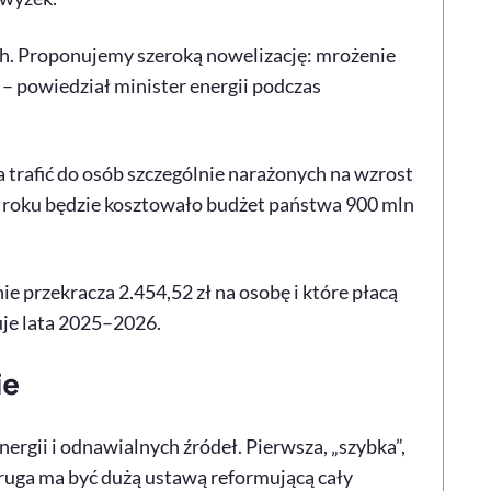
Wh. Proponujemy szeroką nowelizację: mrożenie
y – powiedział minister energii podczas
 trafić do osób szczególnie narażonych na wzrost
 roku będzie kosztowało budżet państwa 900 mln
e przekracza 2.454,52 zł na osobę i które płacą
uje lata 2025–2026.
ie
ergii i odnawialnych źródeł. Pierwsza, „szybka”,
ruga ma być dużą ustawą reformującą cały