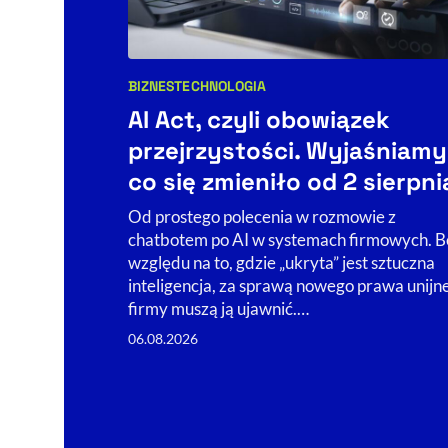
BIZNES
TECHNOLOGIA
Kategorie artykułu:
AI Act, czyli obowiązek
przejrzystości. Wyjaśniamy
co się zmieniło od 2 sierpni
Od prostego polecenia w rozmowie z
chatbotem po AI w systemach firmowych. B
względu na to, gdzie „ukryta” jest sztuczna
inteligencja, za sprawą nowego prawa unijn
firmy muszą ją ujawnić.…
06.08.2026