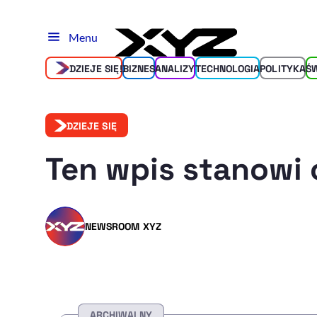
Menu
DZIEJE SIĘ!
BIZNES
ANALIZY
TECHNOLOGIA
POLITYKA
Ś
DZIEJE SIĘ
Ten wpis stanowi 
NEWSROOM XYZ
ARCHIWALNY