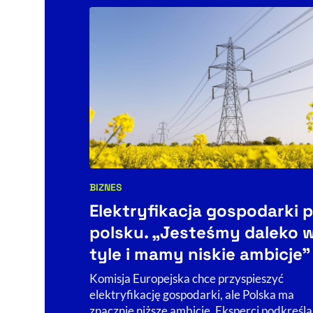
BIZNES
Kategorie artykułu:
Elektryfikacja gospodarki 
polsku. „Jesteśmy daleko 
tyle i mamy niskie ambicje”
Komisja Europejska chce przyspieszyć
elektryfikację gospodarki, ale Polska ma
znacznie niższe ambicje. Eksperci podkreśla