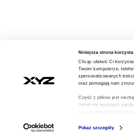
Niniejsza strona korzysta
Chcąc ułatwić Ci korzysta
© 2026 XYZ. Wszystkie prawa zastrzeżone
Twoim komputerze, telefon
All rights reserved
spersonalizowanych treśc
ISSN 3071-8147
oraz pomagają nam zrozumi
Część z plików jest niezbę
Jeżeli nie wyrażasz zgod
np. we własnej przeglądarc
Szczegółowe informacje n
Pokaż szczegóły