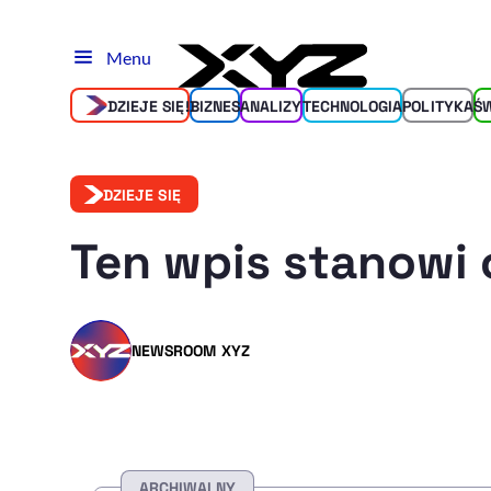
Menu
DZIEJE SIĘ!
BIZNES
ANALIZY
TECHNOLOGIA
POLITYKA
Ś
DZIEJE SIĘ
Ten wpis stanowi 
NEWSROOM XYZ
ARCHIWALNY