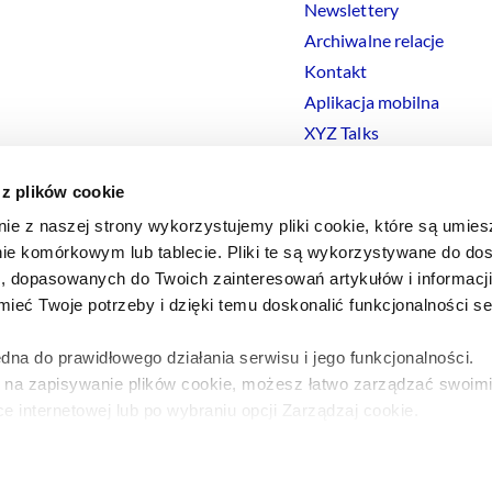
Newslettery
Archiwalne relacje
Kontakt
Aplikacja mobilna
XYZ Talks
 z plików cookie
nie z naszej strony wykorzystujemy pliki cookie, które są umie
ie komórkowym lub tablecie. Pliki te są wykorzystywane do dos
Polityka prywatności
Polityka
Cookies
Regulamin
Ustawienia
Co
i, dopasowanych do Twoich zainteresowań artykułów i informac
eć Twoje potrzeby i dzięki temu doskonalić funkcjonalności s
dna do prawidłowego działania serwisu i jego funkcjonalności.
y na zapisywanie plików cookie, możesz łatwo zarządzać swoimi
e internetowej lub po wybraniu opcji Zarządzaj cookie.
a ten temat znajdziesz w naszej
Polityce Prywatności
.