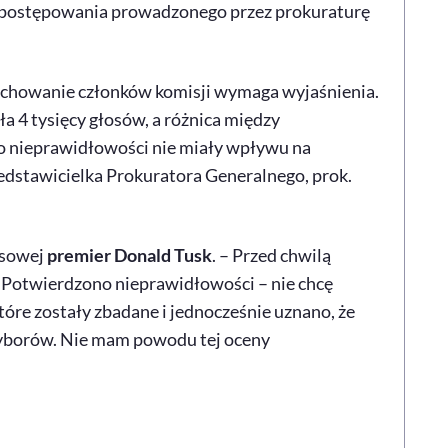
ia postępowania prowadzonego przez prokuraturę
zachowanie członków komisji wymaga wyjaśnienia.
a 4 tysięcy głosów, a różnica między
to nieprawidłowości nie miały wpływu na
dstawicielka Prokuratora Generalnego, prok.
asowej
premier Donald Tusk
. – Przed chwilą
 Potwierdzono nieprawidłowości – nie chcę
óre zostały zbadane i jednocześnie uznano, że
wyborów. Nie mam powodu tej oceny