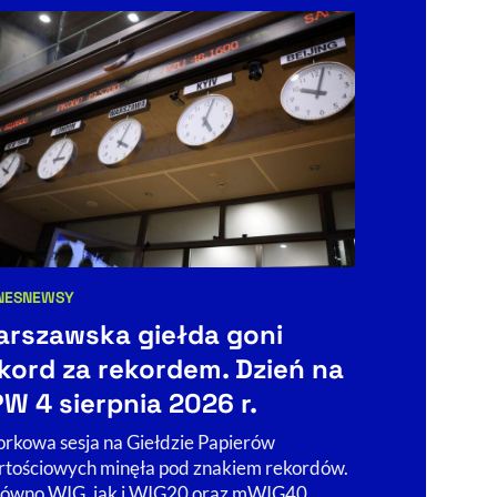
ANALIZY
Kategorie art
Mocne f
NES
NEWSY
egorie artykułu:
presją ge
rszawska giełda goni
Ekonomi
kord za rekordem. Dzień na
miesiąca
W 4 sierpnia 2026 r.
Najnowsze dan
rkowa sesja na Giełdzie Papierów
gospodarka we
tościowych minęła pod znakiem rekordów.
Konsumenci zw
ówno WIG, jak i WIG20 oraz mWIG40