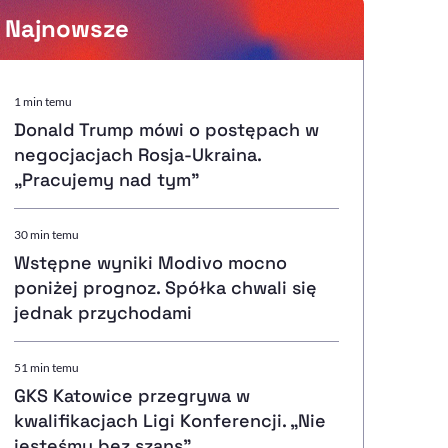
Najnowsze
Powiększenie kursora
1 min temu
Donald Trump mówi o postępach w
Resetuj opcje
negocjacjach Rosja-Ukraina.
„Pracujemy nad tym”
Ułatwienia dostępności wspierają:
30 min temu
Wstępne wyniki Modivo mocno
poniżej prognoz. Spółka chwali się
, otwiera się w nowym ok
Sprawdź, jak i dlaczego zwiększamy dostępność
jednak przychodami
51 min temu
, otwiera się w nowym oknie
Zgłoś problem
Deklaracja dostępności
, otwiera się w nowy
GKS Katowice przegrywa w
kwalifikacjach Ligi Konferencji. „Nie
jesteśmy bez szans”