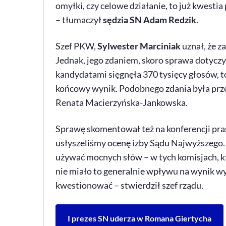
omyłki, czy celowe działanie, to już kwest
– tłumaczył
sędzia SN Adam Redzik
.
Szef PKW,
Sylwester Marciniak
uznał, że 
Jednak, jego zdaniem, skoro sprawa dotyczył
kandydatami sięgnęła 370 tysięcy głosów, 
końcowy wynik. Podobnego zdania była prze
Renata Macierzyńska-Jankowska.
Sprawę skomentował też na konferencji pr
usłyszeliśmy ocenę izby Sądu Najwyższego.
używać mocnych słów – w tych komisjach, kt
nie miało to generalnie wpływu na wynik 
kwestionować – stwierdził szef rządu.
I prezes SN uderza w Romana Giertycha