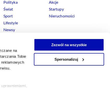
Polityka
Akcje
Świat
Startupy
Sport
Nieruchomości
Lifestyle
Newsy
Zezwól na wszystkie
szczane na
tarczania Tobie
Spersonalizuj
okies
ji reklamowych
x
Linkedin
Facebook
Instagram
Youtube
erwisu.
 uprawnieniami,