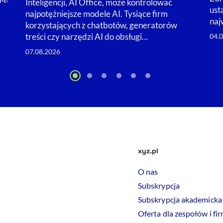
Inteligencji, AI Office, może kontrolować
ust
najpotężniejsze modele AI. Tysiące firm
naj
korzystających z chatbotów, generatorów
treści czy narzędzi AI do obsługi…
04.
07.08.2026
xyz.pl
O nas
Subskrypcja
Subskrypcja akademicka
Oferta dla zespołów i fi