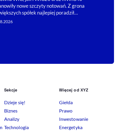
przemysłowa r
anowiły nowe szczyty notowań. Z grona
miesięcy, a na
większych spółek najlepiej poradził…
05.08.2026
08.2026
Sekcje
Więcej od XYZ
Dzieje się!
Giełda
Biznes
Prawo
Analizy
Inwestowanie
rm
Technologia
Energetyka