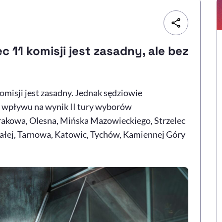
 11 komisji jest zasadny, ale bez
omisji jest zasadny. Jednak sędziowie
y wpływu na wynik II tury wyborów
Krakowa, Olesna, Mińska Mazowieckiego, Strzelec
iałej, Tarnowa, Katowic, Tychów, Kamiennej Góry