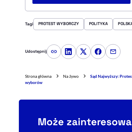
PROTEST WYBORCZY
POLITYKA
POLSK
Tagi
Udostępnij
Kopiuj link artykułu
Udostępnij na LinkedIn
Udostępnij na Twitte
Udostępnij na
Udostępn
Strona główna
Na żywo
Sąd Najwyższy: Protest
wyborów
Może zainteresowa