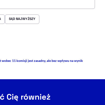
A
SĄD NAJWYŻSZY
rze
 Facebooku
ij przez e-mail
 wobec 11 komisji jest zasadny, ale bez wpływu na wynik
ć Cię również