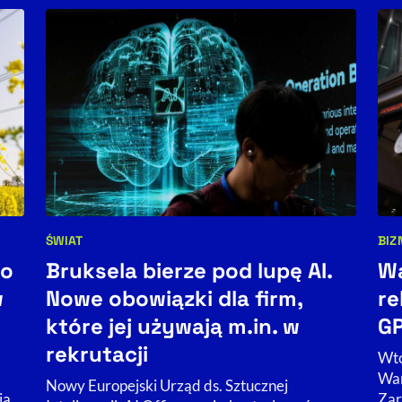
ŚWIAT
BIZ
Kategorie artykułu:
Kat
po
Bruksela bierze pod lupę AI.
Wa
w
Nowe obowiązki dla firm,
re
które jej używają m.in. w
GP
rekrutacji
Wto
War
Nowy Europejski Urząd ds. Sztucznej
ją,
Zar