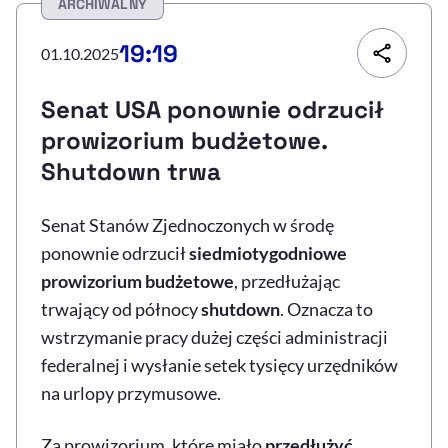
ARCHIWALNY
Resetuj opcje
19:19
01.10.2025
Ułatwienia dostępności wspierają:
Senat USA ponownie odrzucił
prowizorium budżetowe.
Shutdown trwa
Senat Stanów Zjednoczonych w środę
ponownie odrzucił
siedmiotygodniowe
prowizorium budżetowe
, przedłużając
, otwiera się w nowym 
Sprawdź, jak i dlaczego zwiększamy dostępność
trwający od północy
shutdown
. Oznacza to
wstrzymanie pracy dużej części administracji
federalnej i wysłanie setek tysięcy urzędników
, otwiera się w nowym oknie
Zgłoś problem
Deklaracja dostępności
, otwiera się w no
na urlopy przymusowe.
Za prowizorium, które miało
przedłużyć