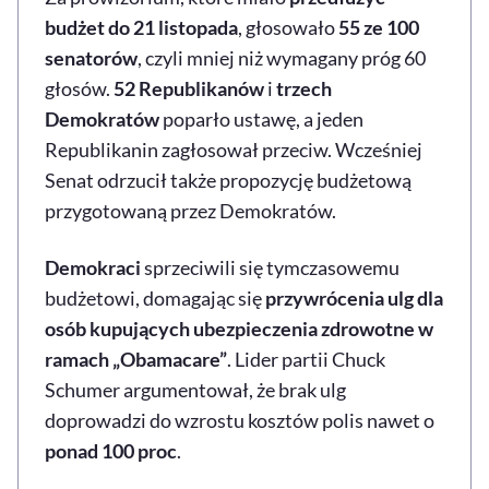
budżet do 21 listopada
, głosowało
55 ze 100
senatorów
, czyli mniej niż wymagany próg 60
głosów.
52 Republikanów
i
trzech
Demokratów
poparło ustawę, a jeden
Republikanin zagłosował przeciw. Wcześniej
Senat odrzucił także propozycję budżetową
przygotowaną przez Demokratów.
Demokraci
sprzeciwili się tymczasowemu
budżetowi, domagając się
przywrócenia ulg dla
osób kupujących ubezpieczenia zdrowotne w
ramach „Obamacare”
. Lider partii Chuck
Schumer argumentował, że brak ulg
doprowadzi do wzrostu kosztów polis nawet o
ponad 100 proc
.