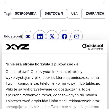
GOSPODARKA
SHUTDOWN
USA
ZAGRANICA
Tagi
Udostępnij
Kopiuj link artykułu
Udostępnij na LinkedIn
Udostępnij na Twitterze
Udostępnij na Faceboo
Udostępnij przez
Strona główna
Na żywo
Senat USA ponownie odrzucił
prowizorium budżetowe. Shutdown trwa
Niniejsza strona korzysta z plików cookie
Chcąc ułatwić Ci korzystanie z naszej strony
wykorzystujemy pliki cookie, które są umieszczane na
Najnowsze
Twoim komputerze, telefonie komórkowym lub tablecie.
Pliki te są wykorzystywane do dostarczania Tobie
spersonalizowanych treści, dopasowanych do Twoich
zainteresowań artykułów i informacji reklamowych oraz
7 min temu
pomagają nam zrozumieć Twoje potrzeby i dzięki temu
Elewarr dostał dodatkowe 120 mln zł