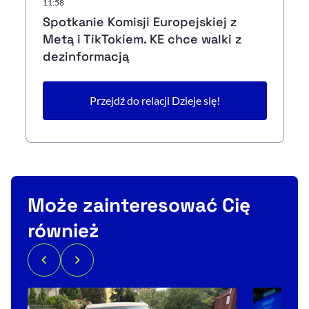
11:58
Spotkanie Komisji Europejskiej z
Metą i TikTokiem. KE chce walki z
dezinformacją
Przejdź do relacji Dzieje się!
Może zainteresować Cię
również