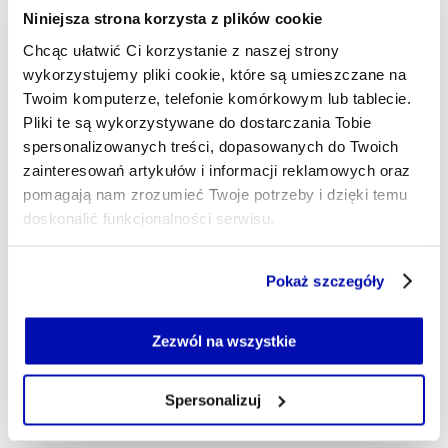
są góry, fascynuje mnie również Dolny Śląsk. Nie
Niniejsza strona korzysta z plików cookie
wyobrażam sobie życia bez sportu, kawy i... radia.
Chcąc ułatwić Ci korzystanie z naszej strony
Wierzę w słowo - pisane, czytane i mówione.
wykorzystujemy pliki cookie, które są umieszczane na
szymon.matuszynski@xyz.pl
Twoim komputerze, telefonie komórkowym lub tablecie.
Pliki te są wykorzystywane do dostarczania Tobie
spersonalizowanych treści, dopasowanych do Twoich
zainteresowań artykułów i informacji reklamowych oraz
pomagają nam zrozumieć Twoje potrzeby i dzięki temu
doskonalić funkcjonalności serwisu.
Część z plików jest niezbędna do prawidłowego działania
Pokaż szczegóły
serwisu i jego funkcjonalności.
Jeżeli nie wyrażasz zgody na zapisywanie plików cookie,
możesz łatwo zarządzać swoimi uprawnieniami, np. we
Zezwól na wszystkie
własnej przeglądarce internetowej lub po wybraniu opcji
Zarządzaj cookie.
Spersonalizuj
Szczegółowe informacje na ten temat znajdziesz w