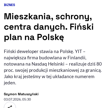
BIZNES
Kategoria artykułu:
Resetuj opcje
Mieszkania, schrony,
Ułatwienia dostępności wspierają:
centra danych. Fiński
plan na Polskę
Fiński deweloper stawia na Polskę. YIT –
największa firma budowlana w Finlandii,
notowana na Nasdaq Helsinki – realizuje dziś 80
proc. swojej produkcji mieszkaniowej za granicą.
, otwiera się w nowym 
Sprawdź, jak i dlaczego zwiększamy dostępność
Jako kraj jesteśmy w tej układance numerem
jeden.
, otwiera się w nowym oknie
Zgłoś problem
Deklaracja dostępności
, otwiera się w no
- autor artykułu - profil
Szymon Matuszyński
03.07.2026, 05:30