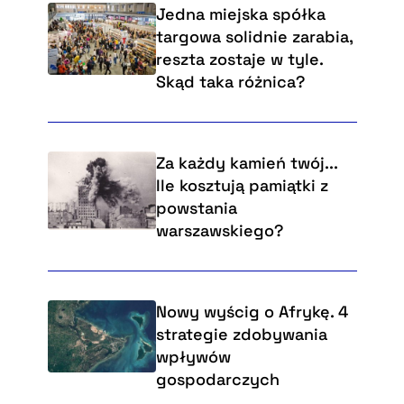
Jedna miejska spółka
targowa solidnie zarabia,
reszta zostaje w tyle.
Skąd taka różnica?
Za każdy kamień twój...
Ile kosztują pamiątki z
powstania
warszawskiego?
Nowy wyścig o Afrykę. 4
strategie zdobywania
wpływów
gospodarczych