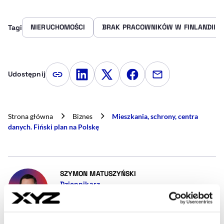
NIERUCHOMOŚCI
BRAK PRACOWNIKÓW W FINLANDII
Tagi
Udostępnij
Kopiuj link artykułu
Udostępnij na LinkedIn
Udostępnij na Twitterze
Udostępnij na Faceboo
Udostępnij przez
Strona główna
Biznes
Mieszkania, schrony, centra
danych. Fiński plan na Polskę
- AUTOR ARTYKUŁU - PROF
SZYMON MATUSZYŃSKI
Dziennikarz
Jestem dziennikarzem opisującym sektor
nieruchomości, ponieważ potrzebuje on
pogłębionej analizy i szerokiej dyskusji. Moją pasją