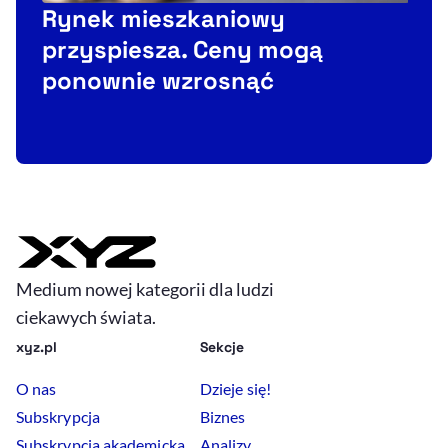
Rynek mieszkaniowy
przyspiesza. Ceny mogą
R
ponownie wzrosnąć
Medium nowej kategorii dla ludzi
ciekawych świata.
xyz.pl
Sekcje
O nas
Dzieje się!
Subskrypcja
Biznes
Subskrypcja akademicka
Analizy