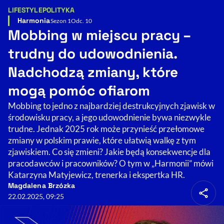
LIFESTYLE
POLITYKA
Kategorie artykułu:
Resetuj opcje
Harmonia
Sezon 1
Odc. 10
Mobbing w miejscu pracy –
Ułatwienia dostępności wspierają:
trudny do udowodnienia.
Nadchodzą zmiany, które
mogą pomóc ofiarom
Mobbing to jedno z najbardziej destrukcyjnych zjawisk w
środowisku pracy, a jego udowodnienie bywa niezwykle
trudne. Jednak 2025 rok może przynieść przełomowe
zmiany w polskim prawie, które ułatwią walkę z tym
, otwiera się w nowym 
Sprawdź, jak i dlaczego zwiększamy dostępność
zjawiskiem. Co się zmieni? Jakie będą konsekwencje dla
pracodawców i pracowników? O tym w „Harmonii” mówi
Katarzyna Matyjewicz, trenerka i ekspertka HR.
, otwiera się w nowym oknie
Zgłoś problem
Deklaracja dostępności
Magdalena Brzózka
, otwiera się w no
22.02.2025, 09:25