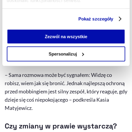
doskonalić funkcjonalności serwisu.
(możesz legalnie nagrywać rozmowy, w których
uczestniczysz, pod warunkiem wykorzystania
Część z plików jest niezbędna do prawidłowego działania
Pokaż szczegóły
serwisu i jego funkcjonalności.
nagrania wyłącznie do obrony własnych
Jeżeli nie wyrażasz zgody na zapisywanie plików cookie,
interesów).
możesz łatwo zarządzać swoimi uprawnieniami, np. we
Zezwól na wszystkie
własnej przeglądarce internetowej lub po wybraniu opcji
Szukaj wsparcia
– zarówno w HR, jak i wśród
Zarządzaj cookie.
zaufanych współpracowników.
Spersonalizuj
Szczegółowe informacje na ten temat znajdziesz w
naszej
Polityce Prywatności
.
– Sama rozmowa może być sygnałem: Widzę co
robisz, wiem jak się bronić. Jednak najlepszą ochroną
przed mobbingiem jest silny zespół, który reaguje, gdy
dzieje się coś niepokojącego – podkreśla Kasia
Matyjewicz.
Czy zmiany w prawie wystarczą?