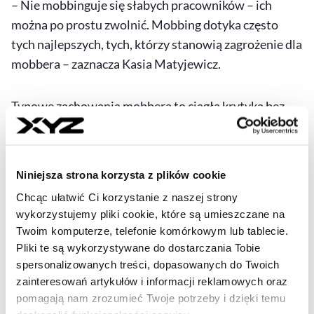
– Nie mobbinguje się słabych pracowników – ich
można po prostu zwolnić. Mobbing dotyka często
tych najlepszych, tych, którzy stanowią zagrożenie dla
mobbera – zaznacza Kasia Matyjewicz.
Typowe zachowania mobbera to ciągła krytyka bez
konkretów, izolowanie ofiary – np. pomijanie w
spotkaniach, publiczne podważanie kompetencji czy
wrogie komentarze w stylu: „Może gdzie indziej by to
Niniejsza strona korzysta z plików cookie
wystarczyło, ale nie tutaj”.
Chcąc ułatwić Ci korzystanie z naszej strony
wykorzystujemy pliki cookie, które są umieszczane na
Jak się bronić przed mobbingiem?
Twoim komputerze, telefonie komórkowym lub tablecie.
Pliki te są wykorzystywane do dostarczania Tobie
Zareaguj wcześnie
– jeśli czujesz się osobą nękaną,
spersonalizowanych treści, dopasowanych do Twoich
spróbuj porozmawiać z mobberem.
zainteresowań artykułów i informacji reklamowych oraz
pomagają nam zrozumieć Twoje potrzeby i dzięki temu
Zbieraj dowody
– e-maile, wiadomości, nagrania