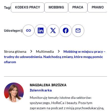
KODEKS PRACY
MOBBING
PRACA
PRAWO
Tagi
Udostępnij
Kopiuj link artykułu
Udostępnij na LinkedIn
Udostępnij na Twitterze
Udostępnij na Faceboo
Udostępnij przez
Strona główna
Multimedia
Mobbing w miejscu pracy –
trudny do udowodnienia. Nadchodzą zmiany, które mogą pomóc
ofiarom
- AUTOR ARTYKUŁU - PROF
MAGDALENA BRZÓZKA
Dziennikarka
Monitoruję tematy istotne dla sektorów:
spożywczego, HoReCa i beauty. Poza tym
zapraszam na podcast z misją psychoedukacyjną,