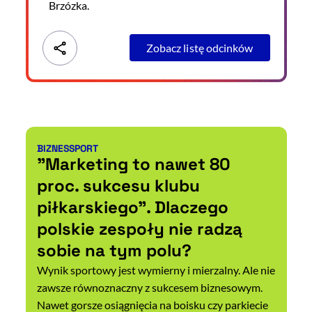
Brzózka.
Zobacz listę odcinków
BIZNES
SPORT
Kategorie artykułu:
"Marketing to nawet 80
proc. sukcesu klubu
piłkarskiego". Dlaczego
polskie zespoły nie radzą
sobie na tym polu?
Wynik sportowy jest wymierny i mierzalny. Ale nie
zawsze równoznaczny z sukcesem biznesowym.
Nawet gorsze osiągnięcia na boisku czy parkiecie