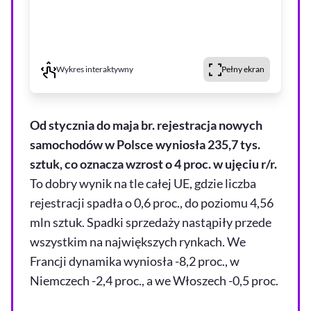
Wykres interaktywny
Pełny ekran
Od stycznia do maja br. rejestracja nowych
samochodów w Polsce wyniosła 235,7 tys.
sztuk, co oznacza wzrost o 4 proc. w ujęciu r/r.
To dobry wynik na tle całej UE, gdzie liczba
rejestracji spadła o 0,6 proc., do poziomu 4,56
mln sztuk. Spadki sprzedaży nastąpiły przede
wszystkim na największych rynkach. We
Francji dynamika wyniosła -8,2 proc., w
Niemczech -2,4 proc., a we Włoszech -0,5 proc.