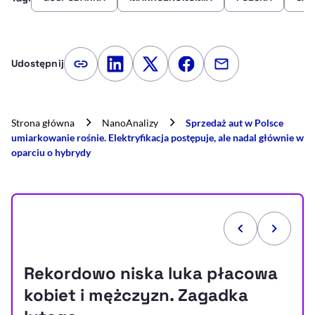
Udostępnij
Kopiuj link artykułu
Udostępnij na LinkedIn
Udostępnij na Twitterze
Udostępnij na Faceboo
Udostępnij przez
Strona główna
NanoAnalizy
Sprzedaż aut w Polsce
umiarkowanie rośnie. Elektryfikacja postępuje, ale nadal głównie w
oparciu o hybrydy
Rekordowo niska luka płacowa
kobiet i mężczyzn. Zagadka