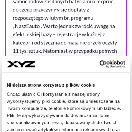
samochodów zasilanych bateriami o 55 proc.,
do czego przyczyniły się dopłaty z
rozpoczętego w lutym br. programu
„NaszEauto”. Warto jednak zwrócić uwagę na
efekt niskiej bazy – rejestracje w każdej z
kategorii od stycznia do maja nie przekroczyły
11 tys. sztuk. Natomiast w przypadku pełnych
hybryd wzrosły o 10 proc. Spadki sprzedaży
nastąpiły natomiast w przypadku silników
benzynowych (-10 proc.) oraz diesla (-7 proc.).
Niniejsza strona korzysta z plików cookie
Polski rynek samochodów „elektryfikuje się”,
Chcąc ułatwić Ci korzystanie z naszej strony
choć nadal odstaje pod tym względem od
wykorzystujemy pliki cookie, które są umieszczane na
unijnego.
Udział klasycznych „elektryków” jest
Twoim komputerze, telefonie komórkowym lub tablecie.
jednak prawie czterokrotnie niższy niż w UE,
Pliki te są wykorzystywane do dostarczania Tobie
spersonalizowanych treści, dopasowanych do Twoich
gdzie wynosi 15 proc. Udział hybryd plug-in w
zainteresowań artykułów i informacji reklamowych oraz