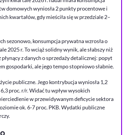
ym kwartale 2026 r. nadal miała konsumpcja
stw domowych wyniosła 2 punkty procentowe i
ch kwartałów, gdy mieściła się w przedziale 2–
ch sezonowo, konsumpcja prywatna wzrosła o
e 2025 r. To wciąż solidny wynik, ale słabszy niż
 płynący z danych o sprzedaży detalicznej: popyt
 gospodarki, ale jego tempo stopniowo słabnie.
ycie publiczne. Jego kontrybucja wyniosła 1,2
6,3 proc. r/r. Widać tu wpływ wysokich
ierciedlenie w przewidywanym deficycie sektora
oziomie ok. 6-7 proc. PKB. Wydatki publiczne
czy.
to