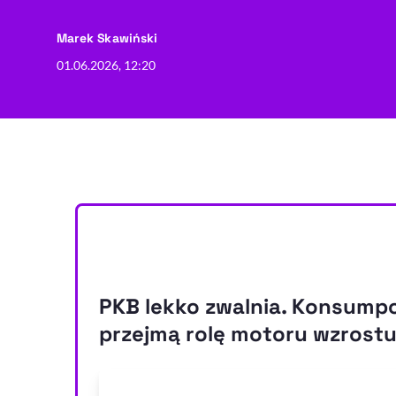
- autor artykułu - profil
Marek Skawiński
01.06.2026, 12:20
PKB lekko zwalnia. Konsumpcj
przejmą rolę motoru wzrost