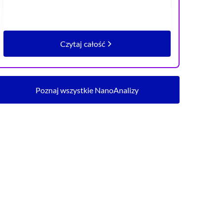
Czytaj całość
artykułu Rekordowo niska luka płacowa
Poznaj wszystkie NanoAnalizy