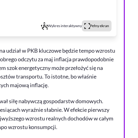
Wykres interaktywny
Pełny ekran
 na udział w PKB kluczowe będzie tempo wzrostu
obrego odczytu za maj inflacja prawdopodobnie
sem szok energetyczny może przełożyć się na
sztów transportu. To istotne, bo właśnie
ych majową inflację.
ował siłę nabywczą gospodarstw domowych.
esiącach wyraźnie słabnie. W efekcie pierwszy
najwyższego wzrostu realnych dochodów w całym
mpo wzrostu konsumpcji.