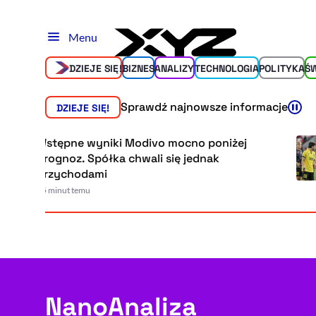
Menu
DZIEJE SIĘ!
BIZNES
ANALIZY
TECHNOLOGIA
POLITYKA
Ś
Sprawdź najnowsze informacje
DZIEJE SIĘ!
stępne wyniki Modivo mocno poniżej
rognoz. Spółka chwali się jednak
rzychodami
5 minut temu
NanoAnaliza