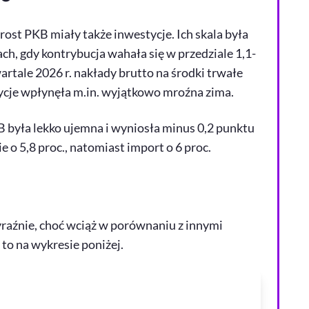
ost PKB miały także inwestycje. Ich skala była
ch, gdy kontrybucja wahała się w przedziale 1,1-
tale 2026 r. nakłady brutto na środki trwałe
tycje wpłynęła m.in. wyjątkowo mroźna zima.
 była lekko ujemna i wyniosła minus 0,2 punktu
 o 5,8 proc., natomiast import o 6 proc.
raźnie, choć wciąż w porównaniu z innymi
to na wykresie poniżej.