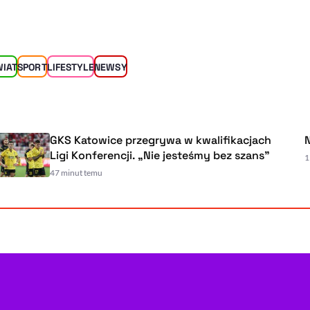
WIAT
SPORT
LIFESTYLE
NEWSY
GKS Katowice przegrywa w kwalifikacjach
Najważnie
Ligi Konferencji. „Nie jesteśmy bez szans”
1 godzinę te
47 minut temu