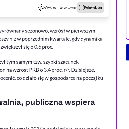
Wykres interaktywny
Pełny ekran
iewyrównany sezonowo, wzrósł w pierwszym
słabszy niż w poprzednim kwartale, gdy dynamika
większył się o 0,6 proc.
ył tym samym tzw. szybki szacunek
na wzrost PKB o 3,4 proc. r/r. Dzisiejsze,
ocenić, co działo się w gospodarce na początku
lnia, publiczna wspiera