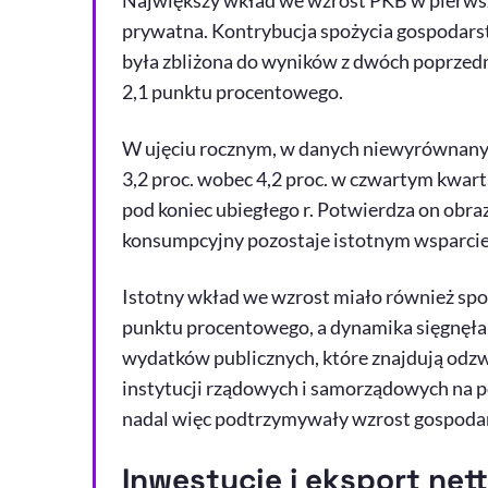
Największy wkład we wzrost PKB w pierwsz
prywatna. Kontrybucja spożycia gospodar
była zbliżona do wyników z dwóch poprzedni
2,1 punktu procentowego.
W ujęciu rocznym, w danych niewyrównany
3,2 proc. wobec 4,2 proc. w czwartym kwartal
pod koniec ubiegłego r. Potwierdza on obraz
konsumpcyjny pozostaje istotnym wsparciem
Istotny wkład we wzrost miało również spoż
punktu procentowego, a dynamika sięgnęła 
wydatków publicznych, które znajdują odzw
instytucji rządowych i samorządowych na p
nadal więc podtrzymywały wzrost gospodar
Inwestycje i eksport net