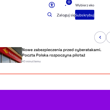
Wybierz eko
Ułatwienia dostępu
Zaloguj się
Subskrybuj
Rozmiar tekstu
Rozmiar tekstu
Rozmiar tekstu
Rozmiar tekstu
Normalny
Duży
Bardzo duży
Nowe zabezpieczenia przed cyberatakami.
Poczta Polska rozpoczyna pilotaż
Opcje wyświetlania
45 minut temu
Podkreślenie linków
Zatrzymanie animacji
Odcienie szarości
Ułatwienie czytania