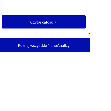
Czytaj całość
artykułu Warszawa na tle Polski. Czy n
Poznaj wszystkie NanoAnalizy