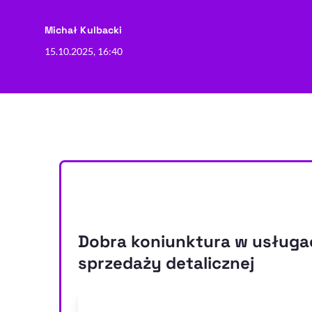
- autor artykułu - profil
Michał Kulbacki
15.10.2025, 16:40
Dobra koniunktura w usługac
sprzedaży detalicznej