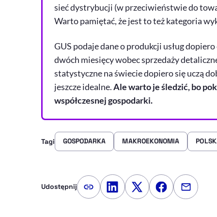
sieć dystrybucji (w przeciwieństwie do tow
Warto pamiętać, że jest to też kategoria w
GUS podaje dane o produkcji usług dopiero 
dwóch miesięcy wobec sprzedaży detaliczne
statystyczne na świecie dopiero się uczą do
jeszcze idealne.
Ale warto je śledzić, bo po
współczesnej gospodarki.
GOSPODARKA
MAKROEKONOMIA
POLSK
Tagi
Udostępnij
Kopiuj link artykułu
Udostępnij na LinkedIn
Udostępnij na Twitte
Udostępnij na
Udostępn