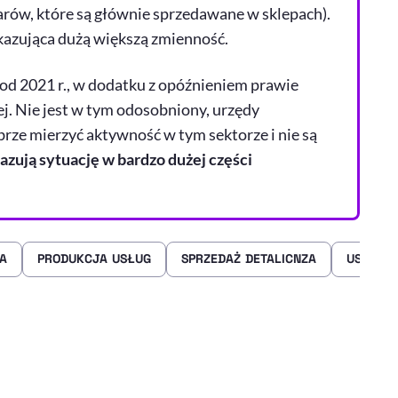
arów, które są głównie sprzedawane w sklepach).
ykazująca dużą większą zmienność.
od 2021 r., w dodatku z opóźnieniem prawie
j. Nie jest w tym odosobniony, urzędy
brze mierzyć aktywność w tym sektorze i nie są
kazują sytuację w bardzo dużej części
A
PRODUKCJA USŁUG
SPRZEDAŻ DETALICNZA
USŁUGI
rze
 Facebooku
ij przez e-mail