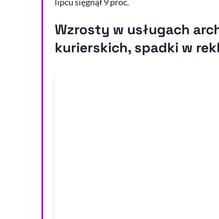
lipcu sięgnął 9 proc.
Wzrosty w usługach arch
kurierskich, spadki w rek