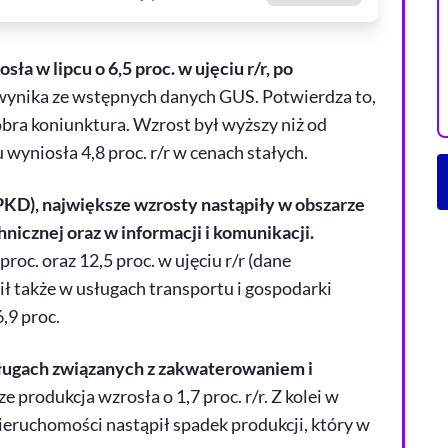
ła w lipcu o 6,5 proc. w ujęciu r/r, po
wynika ze wstępnych danych GUS. Potwierdza to,
obra koniunktura. Wzrost był wyższy niż od
 wyniosła 4,8 proc. r/r w cenach stałych.
PKD), największe wzrosty nastąpiły w obszarze
hnicznej oraz w informacji i komunikacji.
oc. oraz 12,5 proc. w ujęciu r/r (dane
 także w usługach transportu i gospodarki
,9 proc.
sługach związanych z zakwaterowaniem i
 produkcja wzrosła o 1,7 proc. r/r. Z kolei w
nieruchomości nastąpił spadek produkcji, który w