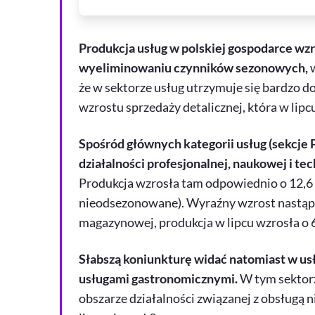
Produkcja usług w polskiej gospodarce wzros
wyeliminowaniu czynników sezonowych,
że w sektorze usług utrzymuje się bardzo d
wzrostu sprzedaży detalicznej, która w lipcu
Spośród głównych kategorii usług (sekcje 
działalności profesjonalnej, naukowej i tec
Produkcja wzrosła tam odpowiednio o 12,6 pr
nieodsezonowane). Wyraźny wzrost nastąpił
magazynowej, produkcja w lipcu wzrosła o 6
Słabszą koniunkturę widać natomiast w u
usługami gastronomicznymi.
W tym sektorze
obszarze działalności związanej z obsługą 