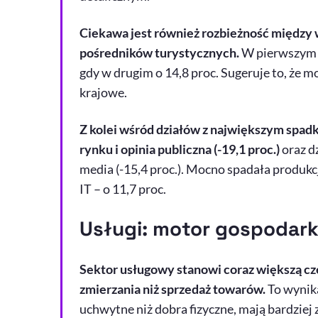
Ciekawa jest również rozbieżność między 
pośredników turystycznych.
W pierwszym o
gdy w drugim o 14,8 proc. Sugeruje to, że m
krajowe.
Z kolei wśród działów z największym spadk
rynku i opinia publiczna (-19,1 proc.)
oraz d
media (-15,4 proc.). Mocno spadała produk
IT – o 11,7 proc.
Usługi: motor gospodark
Sektor usługowy stanowi coraz większą częś
zmierzania niż sprzedaż towarów.
To wynika
uchwytne niż dobra fizyczne, mają bardziej 