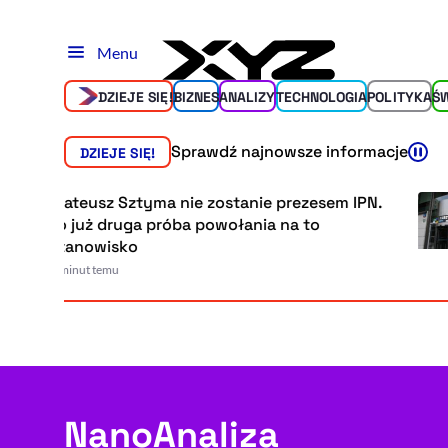
Menu
DZIEJE SIĘ!
BIZNES
ANALIZY
TECHNOLOGIA
POLITYKA
Ś
Sprawdź najnowsze informacje
DZIEJE SIĘ!
Mateusz Sztyma nie zostanie prezesem IPN.
To już druga próba powołania na to
stanowisko
5 minut temu
NanoAnaliza