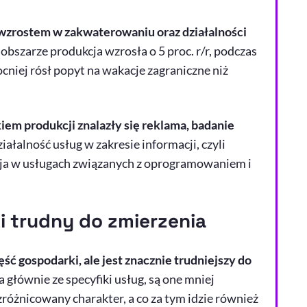
wzrostem w zakwaterowaniu oraz działalności
bszarze produkcja wzrosła o 5 proc. r/r, podczas
ocniej rósł popyt na wakacje zagraniczne niż
iem produkcji znalazły się reklama, badanie
ziałalność usług w zakresie informacji, czyli
cja w usługach związanych z oprogramowaniem i
i trudny do zmierzenia
ć gospodarki, ale jest znacznie trudniejszy do
 głównie ze specyfiki usług, są one mniej
zróżnicowany charakter, a co za tym idzie również