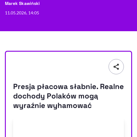
- autor artykułu - profil
Marek Skawiński
Resetuj opcje
11.05.2026, 14:05
Ułatwienia dostępności wspierają:
Presja płacowa słabnie. Realne
, otwiera się w nowym 
Sprawdź, jak i dlaczego zwiększamy dostępność
dochody Polaków mogą
wyraźnie wyhamować
, otwiera się w nowym oknie
Zgłoś problem
Deklaracja dostępności
, otwiera się w no