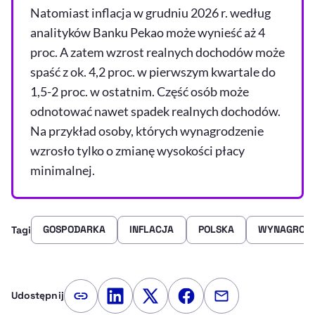
Natomiast inflacja w grudniu 2026 r. według
analityków Banku Pekao może wynieść aż 4
proc. A zatem wzrost realnych dochodów może
spaść z ok. 4,2 proc. w pierwszym kwartale do
1,5-2 proc. w ostatnim. Część osób może
odnotować nawet spadek realnych dochodów.
Na przykład osoby, których wynagrodzenie
wzrosło tylko o zmianę wysokości płacy
minimalnej.
GOSPODARKA
INFLACJA
POLSKA
WYNAGRODZ
Tagi
Udostępnij
Kopiuj link artykułu
Udostępnij na LinkedIn
Udostępnij na Twitterze
Udostępnij na Faceboo
Udostępnij przez