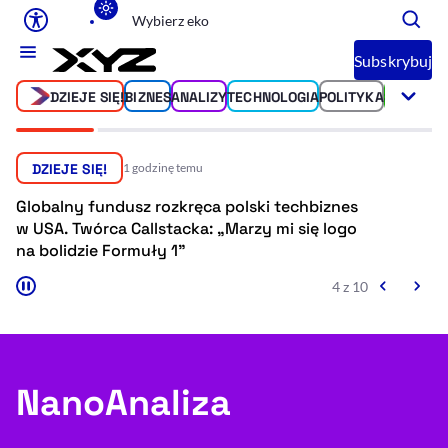
Wybierz eko
Ułatwienia dostępu
Subskrybuj
DZIEJE SIĘ!
BIZNES
ANALIZY
TECHNOLOGIA
POLITYKA
ŚWIAT
SP
Rozmiar tekstu
DZIEJE SIĘ!
1 godzinę temu
Rozmiar tekstu
Rozmiar tekstu
Rozmiar teks
Normalny
Duży
Bardzo duży
Globalny fundusz rozkręca polski techbiznes
Tr
Opcje wyświetlania
w USA. Twórca Callstacka: „Marzy mi się logo
m
na bolidzie Formuły 1”
4 z 10
Podkreślenie linków
Zatrzymanie animacji
NanoAnaliza
Odcienie szarości