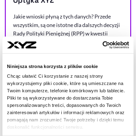
Optyka XYZ
Jakie wnioski płyną z tych danych? Przede
wszystkim, są one istotne dla dalszych decyzji
Rady Polityki Pieniężnej (RPP) w kwestii
polityki monetarnej. Wyższa niż oczekiwana
dynamika płac wskazywałaby na
utrzymywanie się presji płacowej, co
Niniejsza strona korzysta z plików cookie
sprzyjałoby uporczywości inflacji.
Chcąc ułatwić Ci korzystanie z naszej strony
Mamy jednak do czynienia z sytuacją
wykorzystujemy pliki cookie, które są umieszczane na
Twoim komputerze, telefonie komórkowym lub tablecie.
odwrotną. Marsz wynagrodzeń w dół trwa w
Pliki te są wykorzystywane do dostarczania Tobie
zasadzie od drugiego kwartału 2024 r. Co
spersonalizowanych treści, dopasowanych do Twoich
więcej, dzisiejsze dane wskazują na niższą
zainteresowań artykułów i informacji reklamowych oraz
dynamikę wynagrodzeń, niż przewidywali
pomagają nam zrozumieć Twoje potrzeby i dzięki temu
analitycy NBP w marcowym raporcie o inflacji
doskonalić funkcjonalności serwisu.
(7,1 proc.). Na cały 2026 r. zakładano w nim