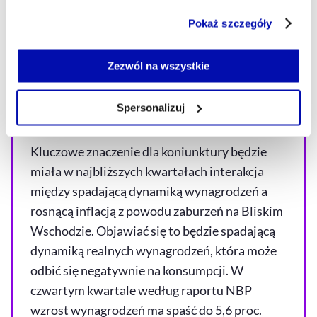
Część z plików jest niezbędna do prawidłowego działania
wzrost wynagrodzeń w gospodarce narodowej
Pokaż szczegóły
serwisu i jego funkcjonalności.
o 6,4 proc. Nieco mniej (6 proc.) prognozowało
Jeżeli nie wyrażasz zgody na zapisywanie plików cookie,
Ministerstwo Finansów w opublikowanych
możesz łatwo zarządzać swoimi uprawnieniami, np. we
Zezwól na wszystkie
niedawno założeniach makroekonomicznych.
własnej przeglądarce internetowej lub po wybraniu opcji
Bliższy jestem tej drugiej prognozie, choć
Zarządzaj cookie.
Spersonalizuj
sądzę, że i ona może okazać się zawyżona.
Szczegółowe informacje na ten temat znajdziesz w
naszej
Polityce Prywatności
.
Kluczowe znaczenie dla koniunktury będzie
miała w najbliższych kwartałach interakcja
między spadającą dynamiką wynagrodzeń a
rosnącą inflacją z powodu zaburzeń na Bliskim
Wschodzie. Objawiać się to będzie spadającą
dynamiką realnych wynagrodzeń, która może
odbić się negatywnie na konsumpcji. W
czwartym kwartale według raportu NBP
wzrost wynagrodzeń ma spaść do 5,6 proc.