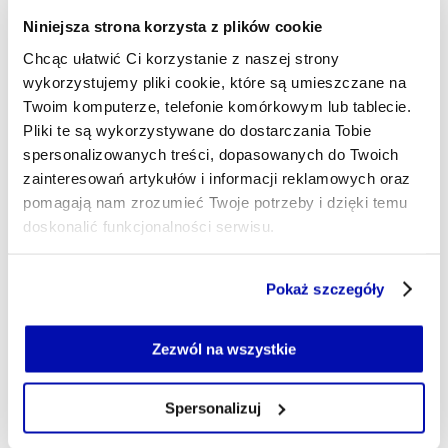
Doświadczenie zawodowe zdobywałam w redakcji
Dziennika Gazety Prawnej i Radia ZET.
Niniejsza strona korzysta z plików cookie
Współpracowałam także z magazynem Forbes.
Chcąc ułatwić Ci korzystanie z naszej strony
Moją pasją – poza podatkami – są górskie
wykorzystujemy pliki cookie, które są umieszczane na
wędrówki i muzyka rockowa ubiegłego stulecia. W
wolnym czasie zgłębiam wiedzę na temat historii
Twoim komputerze, telefonie komórkowym lub tablecie.
myśli ekonomicznej.
Pliki te są wykorzystywane do dostarczania Tobie
spersonalizowanych treści, dopasowanych do Twoich
katarzyna.witwicka-jurek@xyz.pl
zainteresowań artykułów i informacji reklamowych oraz
pomagają nam zrozumieć Twoje potrzeby i dzięki temu
doskonalić funkcjonalności serwisu.
Część z plików jest niezbędna do prawidłowego działania
Pokaż szczegóły
serwisu i jego funkcjonalności.
Jeżeli nie wyrażasz zgody na zapisywanie plików cookie,
możesz łatwo zarządzać swoimi uprawnieniami, np. we
Zezwól na wszystkie
własnej przeglądarce internetowej lub po wybraniu opcji
Zarządzaj cookie.
Spersonalizuj
Szczegółowe informacje na ten temat znajdziesz w