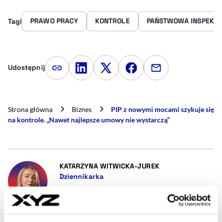
PRAWO PRACY
KONTROLE
PAŃSTWOWA INSPEKCJA
Tagi
Udostępnij
Kopiuj link artykułu
Udostępnij na LinkedIn
Udostępnij na Twitterze
Udostępnij na Faceboo
Udostępnij przez
Strona główna
Biznes
PIP z nowymi mocami szykuje się
na kontrole. „Nawet najlepsze umowy nie wystarczą”
- AUTOR ARTYKUŁU
KATARZYNA WITWICKA-JUREK
Dziennikarka
Jestem dziennikarką z wykształceniem
ekonomicznym. Od ponad 10 lat objaśniam
zawiłości prawa, głównie podatkowego.