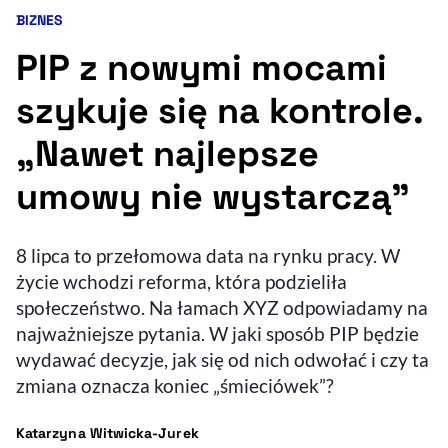
BIZNES
Kategoria artykułu:
Resetuj opcje
PIP z nowymi mocami
Ułatwienia dostępności wspierają:
szykuje się na kontrole.
„Nawet najlepsze
umowy nie wystarczą”
8 lipca to przełomowa data na rynku pracy. W
życie wchodzi reforma, która podzieliła
, otwiera się w nowym 
Sprawdź, jak i dlaczego zwiększamy dostępność
społeczeństwo. Na łamach XYZ odpowiadamy na
najważniejsze pytania. W jaki sposób PIP będzie
wydawać decyzje, jak się od nich odwołać i czy ta
, otwiera się w nowym oknie
Zgłoś problem
Deklaracja dostępności
, otwiera się w no
zmiana oznacza koniec „śmieciówek”?
- autor artykułu - profil
Katarzyna Witwicka-Jurek