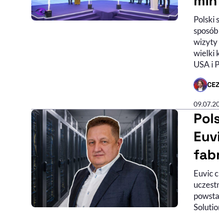
mln
Polski 
sposób
wizyty
wielki 
USA i P
CE
- AUTO
09.07.2
Pol
Euv
fabr
Euvic c
uczestn
powstaj
Soluti