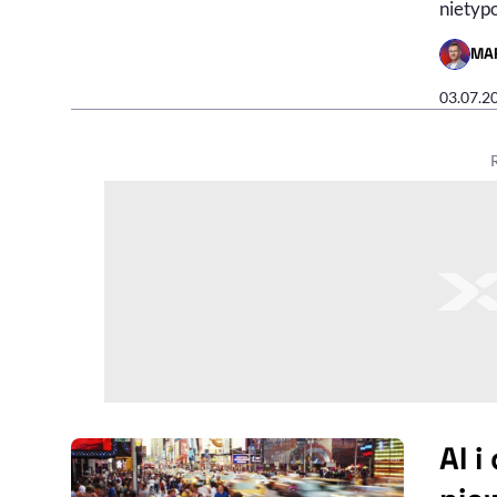
nietyp
MA
- AUTO
03.07.2
AI i