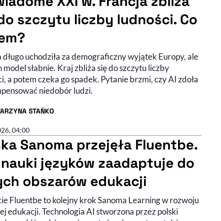
wiadome XXI w. Francja zbliża
 do szczytu liczby ludności. Co
em?
a długo uchodziła za demograficzny wyjątek Europy, ale
n model słabnie. Kraj zbliża się do szczytu liczby
i, a potem czeka go spadek. Pytanie brzmi, czy AI zdoła
pensować niedobór ludzi.
TARZYNA STAŃKO
R ARTYKUŁU - PROFIL
026, 04:00
ska Sanoma przejęła Fluentbe.
z nauki języków zaadaptuje do
ych obszarów edukacji
cie Fluentbe to kolejny krok Sanoma Learning w rozwoju
j edukacji. Technologia AI stworzona przez polski