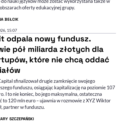
p do nauki języków może zostać wykorzystana także w
 obszarach oferty edukacyjnej grupy.
NA BEŁCIK
R ARTYKUŁU - PROFIL
026, 15:07
it odpala nowy fundusz.
wie pół miliarda złotych dla
rtupów, które nie chcą oddać
iałów
Capital sfinalizował drugie zamknięcie swojego
szego funduszu, osiągając kapitalizację na poziomie 107
o. I to nie koniec, bo jego maksymalna, ostateczna
ć to 120 mln euro – ujawnia w rozmowie z XYZ Wiktor
, partner w funduszu.
ZARY SZCZEPAŃSKI
R ARTYKUŁU - PROFIL