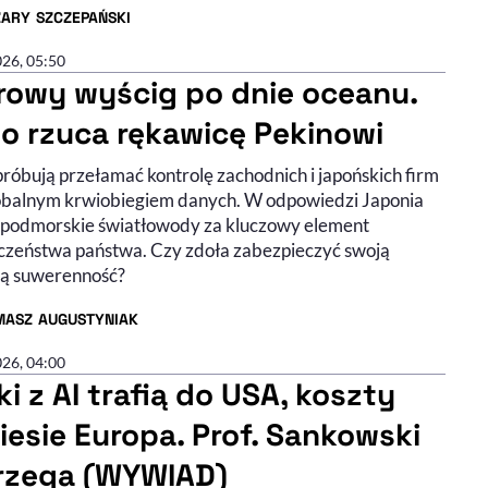
ZARY SZCZEPAŃSKI
R ARTYKUŁU - PROFIL
026, 05:50
rowy wyścig po dnie oceanu.
io rzuca rękawicę Pekinowi
próbują przełamać kontrolę zachodnich i japońskich firm
obalnym krwiobiegiem danych. W odpowiedzi Japonia
 podmorskie światłowody za kluczowy element
czeństwa państwa. Czy zdoła zabezpieczyć swoją
ą suwerenność?
MASZ AUGUSTYNIAK
R ARTYKUŁU - PROFIL
026, 04:00
i z AI trafią do USA, koszty
iesie Europa. Prof. Sankowski
rzega (WYWIAD)