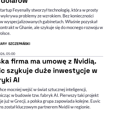
 dolarów
startup Feyenally stworzył technologię, która w prosty
 wykrywa problemy ze wzrokiem. Bez konieczności
 w wyspecjalizowanych gabinetach. Właśnie pozyskał
kontrakt w Ghanie, ale szykuje się do mocnego rozwoju w
olsce.
ZARY SZCZEPAŃSKI
R ARTYKUŁU - PROFIL
026, 05:00
ska firma ma umowę z Nvidią.
ic szykuje duże inwestycje w
yki AI
hce mocniej wejść w świat sztucznej inteligencji,
icząc w budowie tzw. fabryk AI. Pierwszy taki projekt
e już w Grecji, a polska grupa zapowiada kolejne. Euvic
ons został kluczowym partnerem Nvidii w regionie.