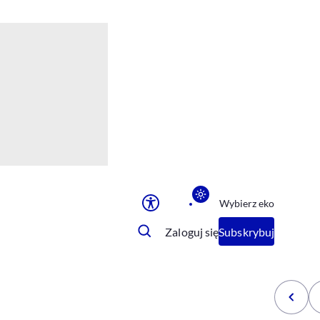
Ułatwienia dostępu
Rozmiar tekstu
Rozmiar tekstu
Rozmiar tekstu
Rozmiar tekstu
Normalny
Duży
Bardzo duży
Opcje wyświetlania
Wybierz eko
Podkreślenie linków
Zatrzymanie animacji
Zaloguj się
Subskrybuj
Odcienie szarości
Ułatwienie czytania