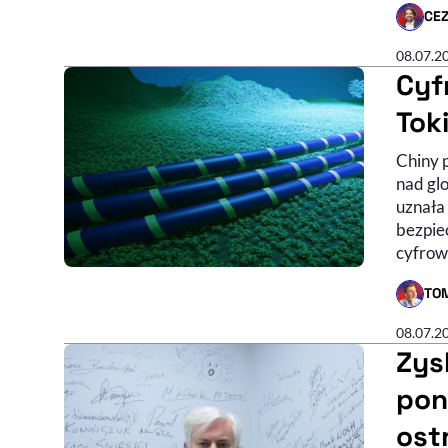
CE
- AUTO
08.07.2
Cyf
Tok
Chiny 
nad gl
uznała
bezpie
cyfrow
TO
- AUTO
08.07.2
Zysk
pon
ost