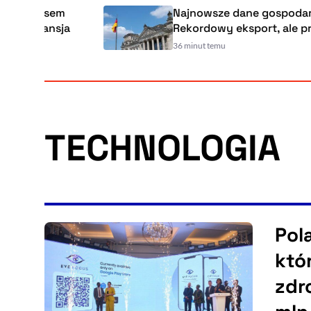
esem
Najnowsze dane gospodarcze z Ni
ansja
Rekordowy eksport, ale produkcja 
36 minut temu
TECHNOLOGIA
Pol
któ
zdr