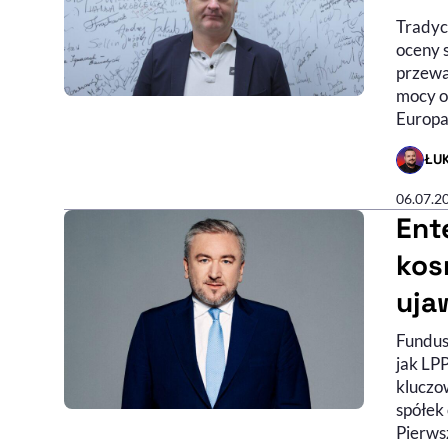
Tradyc
oceny s
przewa
mocy ob
Europa
ŁU
- AUTO
06.07.2
Ent
kos
uja
Fundus
jak LPP
kluczo
spółek 
Pierws