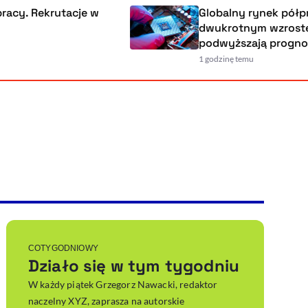
ekrutacje w
Globalny rynek półprzewodn
dwukrotnym wzrostem. Eksp
podwyższają prognozy
1 godzinę temu
Powiększenie kursora
Resetuj opcje
Ułatwienia dostępności wspierają:
, otwiera się w nowym ok
Sprawdź, jak i dlaczego zwiększamy dostępność
, otwiera się w nowym oknie
Zgłoś problem
Deklaracja dostępności
, otwiera się w nowy