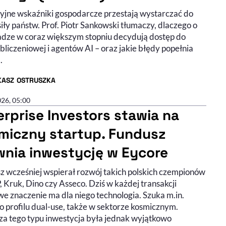
yjne wskaźniki gospodarcze przestają wystarczać do
iły państw. Prof. Piotr Sankowski tłumaczy, dlaczego o
dze w coraz większym stopniu decydują dostęp do
liczeniowej i agentów AI – oraz jakie błędy popełnia
.
KASZ OSTRUSZKA
R ARTYKUŁU - PROFIL
026, 05:00
erprise Investors stawia na
miczny startup. Fundusz
wnia inwestycję w Eycore
z wcześniej wspierał rozwój takich polskich czempionów
, Kruk, Dino czy Asseco. Dziś w każdej transakcji
we znaczenie ma dla niego technologia. Szuka m.in.
o profilu dual-use, także w sektorze kosmicznym.
za tego typu inwestycja była jednak wyjątkowo