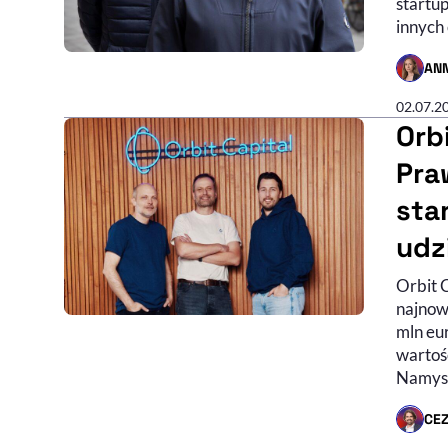
startu
innych
AN
- AUTO
02.07.2
Orb
Pra
sta
udz
Orbit 
najnow
mln eur
wartoś
Namysł
CE
- AUTO