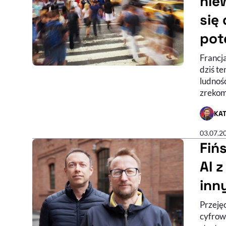
nie
się
pot
Francj
dziś te
ludnośc
zrekom
KA
- AUTO
03.07.2
Fiń
AI 
inn
Przeję
cyfrowe