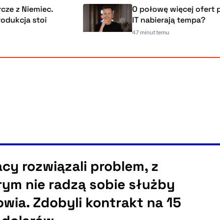
emiec.
O połowę więcej ofert pracy. R
stoi
IT nabierają tempa?
47 minut temu
acy rozwiązali problem, z
rym nie radzą sobie służby
owia. Zdobyli kontrakt na 15