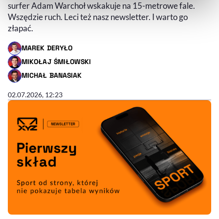
naszej
Polityce Prywatności
.
surfer Adam Warchoł wskakuje na 15-metrowe fale.
Wszędzie ruch. Leci też nasz newsletter. I warto go
złapać.
MAREK DERYŁO
- AUTOR ARTYKUŁU - PROFIL
MIKOŁAJ ŚMIŁOWSKI
- AUTOR ARTYKUŁU - PROFIL
MICHAŁ BANASIAK
- AUTOR ARTYKUŁU - PROFIL
02.07.2026, 12:23