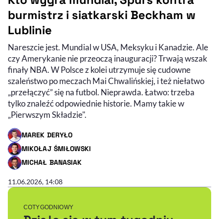
burmistrz i siatkarski Beckham w
Lublinie
Nareszcie jest. Mundial w USA, Meksyku i Kanadzie. Ale
czy Amerykanie nie przeoczą inauguracji? Trwają wszak
finały NBA. W Polsce z kolei utrzymuje się cudowne
szaleństwo po meczach Mai Chwalińskiej, i też niełatwo
„przełączyć” się na futbol. Nieprawda. Łatwo: trzeba
tylko znaleźć odpowiednie historie. Mamy takie w
„Pierwszym Składzie".
MAREK DERYŁO
- AUTOR ARTYKUŁU - PROFIL
MIKOŁAJ ŚMIŁOWSKI
- AUTOR ARTYKUŁU - PROFIL
MICHAŁ BANASIAK
- AUTOR ARTYKUŁU - PROFIL
11.06.2026, 14:08