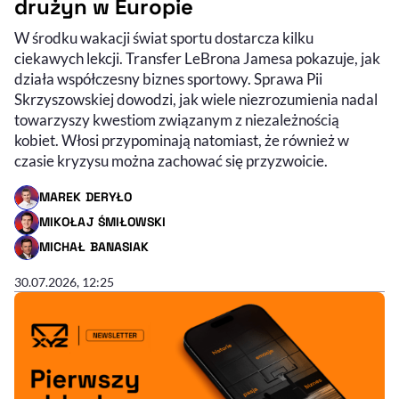
drużyn w Europie
W środku wakacji świat sportu dostarcza kilku
ciekawych lekcji. Transfer LeBrona Jamesa pokazuje, jak
działa współczesny biznes sportowy. Sprawa Pii
Skrzyszowskiej dowodzi, jak wiele niezrozumienia nadal
towarzyszy kwestiom związanym z niezależnością
kobiet. Włosi przypominają natomiast, że również w
czasie kryzysu można zachować się przyzwoicie.
MAREK DERYŁO
- AUTOR ARTYKUŁU - PROFIL
MIKOŁAJ ŚMIŁOWSKI
- AUTOR ARTYKUŁU - PROFIL
MICHAŁ BANASIAK
- AUTOR ARTYKUŁU - PROFIL
30.07.2026, 12:25