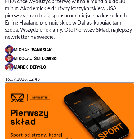
FIFA chce wydłużyć przerwę w finale mundialu do 30
minut. Akademickie drużyny koszykarskie w USA
pierwszy raz oddają sponsorom miejsce na koszulkach.
Erling Haaland promuje sklep w Dallas, kupując tam
szopa. Wszędzie reklamy. Oto Pierwszy Skład, najlepszy
newsletter na świecie.
MICHAŁ BANASIAK
- AUTOR ARTYKUŁU - PROFIL
MIKOŁAJ ŚMIŁOWSKI
- AUTOR ARTYKUŁU - PROFIL
MAREK DERYŁO
- AUTOR ARTYKUŁU - PROFIL
16.07.2026, 12:43