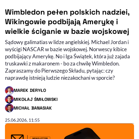
Wimbledon pełen polskich nadziei,
Wikingowie podbijają Amerykę i
wielkie ściganie w bazie wojskowej
Sądowy galimatias w lidze angielskiej. Michael Jordan i
wyścigi NASCAR w bazie wojskowej. Norwescy kibice
podbijający Amerykę. No i Iga Świątek, która już zajada
truskawki z makaronem - bo za chwilę Wimbledon.
Zapraszamy do Pierwszego Składu, pytając: czy
naprawdę istnieją ludzie niezakochani w sporcie?
MAREK DERYŁO
- AUTOR ARTYKUŁU - PROFIL
MIKOŁAJ ŚMIŁOWSKI
- AUTOR ARTYKUŁU - PROFIL
MICHAŁ BANASIAK
- AUTOR ARTYKUŁU - PROFIL
25.06.2026, 11:55