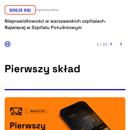
Resetuj opcje
DZIEJE SIĘ!
4 godziny temu
Ułatwienia dostępności wspierają:
Rząd potwierdził wysokość płacy minimalnej
na 2027 rok
2 z 10
Pierwszy skład
, otwiera się w nowym 
Sprawdź, jak i dlaczego zwiększamy dostępność
, otwiera się w nowym oknie
Zgłoś problem
Deklaracja dostępności
, otwiera się w no