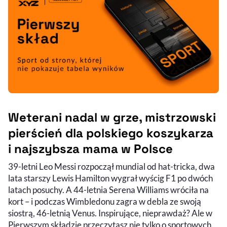
Weterani nadal w grze, mistrzowski
pierścień dla polskiego koszykarza
i najszybsza mama w Polsce
39-letni Leo Messi rozpoczął mundial od hat-tricka, dwa
lata starszy Lewis Hamilton wygrał wyścig F1 po dwóch
latach posuchy. A 44-letnia Serena Williams wróciła na
kort – i podczas Wimbledonu zagra w debla ze swoją
siostrą, 46-letnią Venus. Inspirujące, nieprawdaż? Ale w
Pierwszym składzie przeczytasz nie tylko o sportowych