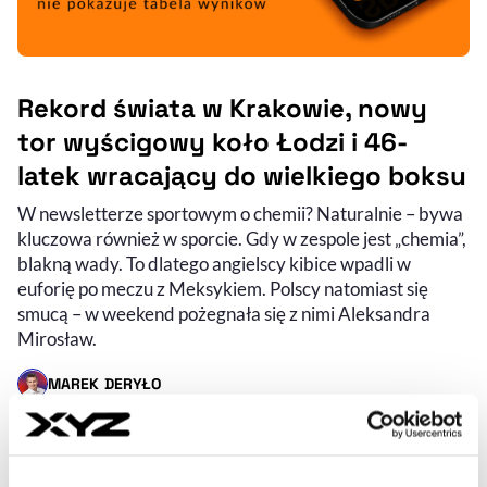
Rekord świata w Krakowie, nowy
tor wyścigowy koło Łodzi i 46-
latek wracający do wielkiego boksu
W newsletterze sportowym o chemii? Naturalnie – bywa
kluczowa również w sporcie. Gdy w zespole jest „chemia”,
blakną wady. To dlatego angielscy kibice wpadli w
euforię po meczu z Meksykiem. Polscy natomiast się
smucą – w weekend pożegnała się z nimi Aleksandra
Mirosław.
MAREK DERYŁO
- AUTOR ARTYKUŁU - PROFIL
MIKOŁAJ ŚMIŁOWSKI
- AUTOR ARTYKUŁU - PROFIL
MICHAŁ BANASIAK
- AUTOR ARTYKUŁU - PROFIL