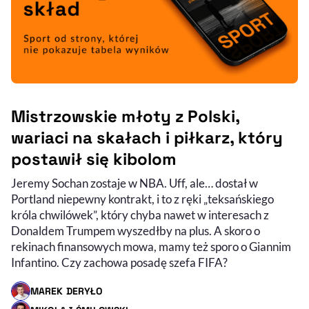
Mistrzowskie młoty z Polski,
wariaci na skałach i piłkarz, który
postawił się kibolom
Jeremy Sochan zostaje w NBA. Uff, ale… dostał w
Portland niepewny kontrakt, i to z ręki „teksańskiego
króla chwilówek”, który chyba nawet w interesach z
Donaldem Trumpem wyszedłby na plus. A skoro o
rekinach finansowych mowa, mamy też sporo o Giannim
Infantino. Czy zachowa posadę szefa FIFA?
MAREK DERYŁO
- AUTOR ARTYKUŁU - PROFIL