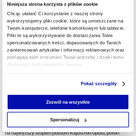
09.07.2026, 11:50
Niniejsza strona korzysta z plików cookie
Chcąc ułatwić Ci korzystanie z naszej strony
wykorzystujemy pliki cookie, które są umieszczane na
Twoim komputerze, telefonie komórkowym lub tablecie.
Pliki te są wykorzystywane do dostarczania Tobie
spersonalizowanych treści, dopasowanych do Twoich
zainteresowań artykułów i informacji reklamowych oraz
pomagają nam zrozumieć Twoje potrzeby i dzięki temu
doskonalić funkcjonalności serwisu.
Część z plików jest niezbędna do prawidłowego działania
Pokaż szczegóły
serwisu i jego funkcjonalności.
Lewandowski nie schodzi z pensji,
Jeżeli nie wyrażasz zgody na zapisywanie plików cookie,
Ogier nie zdejmuje nogi z gazu, a
możesz łatwo zarządzać swoimi uprawnieniami, np. we
Zezwól na wszystkie
LeBron nie myśli o emeryturze
własnej przeglądarce internetowej lub po wybraniu opcji
Zarządzaj cookie.
Robert Lewandowski przechodzi do Chicago, LeBron
Spersonalizuj
James odchodzi z Los Angeles. Sebastien Ogier wjeżdża
Szczegółowe informacje na ten temat znajdziesz w
na najwyższy stopień podium Rajdu Akropolu, polski