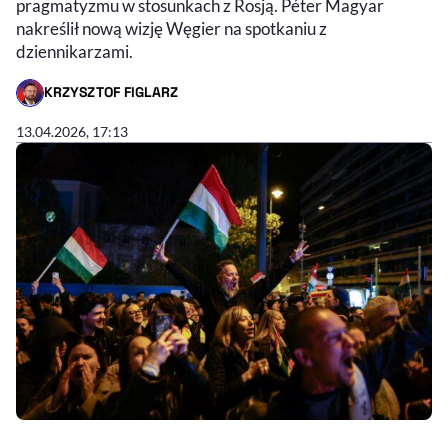
pragmatyzmu w stosunkach z Rosją. Péter Magyar
nakreślił nową wizję Węgier na spotkaniu z
dziennikarzami.
KRZYSZTOF FIGLARZ
- AUTOR ARTYKUŁU - PROFIL
13.04.2026, 17:13