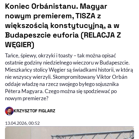
Koniec Orbánistanu. Magyar
nowym premierem, TISZA z
większością konstytucyjną, a w
Budapeszcie euforia (RELACJA Z
WĘGIER)
Tańce, śpiewy, okrzyki i toasty – tak można opisać
ostatnie godziny niedzielnego wieczoru w Budapeszcie.
Mieszkańcy stolicy Węgier są świadkami historii, w którą
nie wszyscy wierzyli. Skompromitowany Viktor Orbán
oddaje władzę na rzecz swojego byłego sojusznika
Pétera Magyara. Czego można się spodziewać po
nowym premierze?
KRZYSZTOF FIGLARZ
- AUTOR ARTYKUŁU - PROFIL
13.04.2026, 00:52