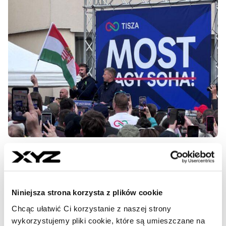
Węgrzy decydują. Byliśmy na finale
kampanii opozycji (RELACJA Z
WĘGIER)
Niniejsza strona korzysta z plików cookie
Chcąc ułatwić Ci korzystanie z naszej strony
Węgrzy ruszyli do urn w historycznych wyborach
wykorzystujemy pliki cookie, które są umieszczane na
parlamentarnych, w których spodziewana jest