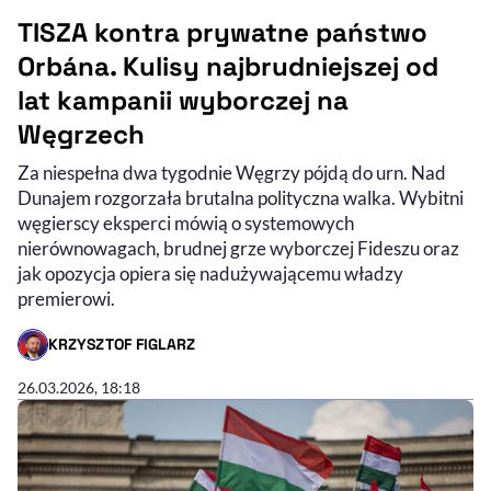
TISZA kontra prywatne państwo
Orbána. Kulisy najbrudniejszej od
lat kampanii wyborczej na
Węgrzech
Za niespełna dwa tygodnie Węgrzy pójdą do urn. Nad
Dunajem rozgorzała brutalna polityczna walka. Wybitni
węgierscy eksperci mówią o systemowych
nierównowagach, brudnej grze wyborczej Fideszu oraz
jak opozycja opiera się nadużywającemu władzy
premierowi.
KRZYSZTOF FIGLARZ
- AUTOR ARTYKUŁU - PROFIL
26.03.2026, 18:18