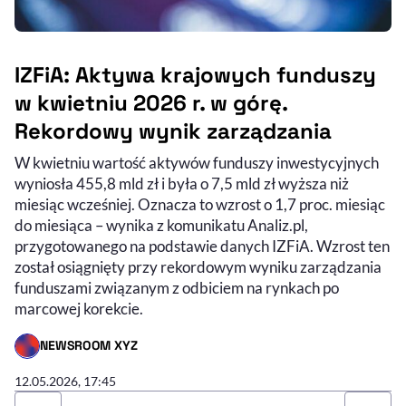
IZFiA: Aktywa krajowych funduszy
w kwietniu 2026 r. w górę.
Rekordowy wynik zarządzania
W kwietniu wartość aktywów funduszy inwestycyjnych
wyniosła 455,8 mld zł i była o 7,5 mld zł wyższa niż
miesiąc wcześniej. Oznacza to wzrost o 1,7 proc. miesiąc
do miesiąca – wynika z komunikatu Analiz.pl,
przygotowanego na podstawie danych IZFiA. Wzrost ten
został osiągnięty przy rekordowym wyniku zarządzania
funduszami związanym z odbiciem na rynkach po
marcowej korekcie.
NEWSROOM XYZ
- AUTOR ARTYKUŁU - PROFIL
12.05.2026, 17:45