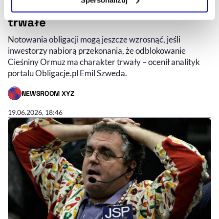
odblokowanie Ormuzu okaże się
Szczegółowe informacje na ten temat znajdziesz w
trwałe
naszej
Polityce Prywatności
.
Notowania obligacji mogą jeszcze wzrosnąć, jeśli
inwestorzy nabiorą przekonania, że odblokowanie
Cieśniny Ormuz ma charakter trwały – ocenił analityk
portalu Obligacje.pl Emil Szweda.
NEWSROOM XYZ
- AUTOR ARTYKUŁU - PROFIL
19.06.2026, 18:46