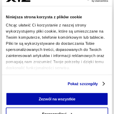
obligacje o wartości 110 mln zł przy oprocentowaniu
WIBOR 6M wynoszącym 160 pkt. bazowych.
Niniejsza strona korzysta z plików cookie
MARTYNA MACIUCH
- AUTOR ARTYKUŁU - PROFIL
Chcąc ułatwić Ci korzystanie z naszej strony
26.06.2026, 13:04
wykorzystujemy pliki cookie, które są umieszczane na
Twoim komputerze, telefonie komórkowym lub tablecie.
Pliki te są wykorzystywane do dostarczania Tobie
spersonalizowanych treści, dopasowanych do Twoich
zainteresowań artykułów i informacji reklamowych oraz
pomagają nam zrozumieć Twoje potrzeby i dzięki temu
doskonalić funkcjonalności serwisu.
Część z plików jest niezbędna do prawidłowego działania
Pokaż szczegóły
serwisu i jego funkcjonalności.
Jeżeli nie wyrażasz zgody na zapisywanie plików cookie,
możesz łatwo zarządzać swoimi uprawnieniami, np. we
Zezwól na wszystkie
Obligacje.pl: notowania obligacji
własnej przeglądarce internetowej lub po wybraniu opcji
mogą jeszcze rosnąć, jeśli
Zarządzaj cookie.
Spersonalizuj