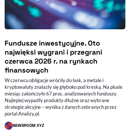
Fundusze inwestycyjne. Oto
najwięksi wygrani i przegrani
czerwca 2026 r. na rynkach
finansowych
W czerwcu obligacje wróciły do łask, a metale i
kryptowaluty znalazły się głęboko pod kreską. Na plusie
miesiąc zakończyło 67 proc. analizowanych funduszy.
Najlepiej wypadły produkty dłużne oraz wybrane
strategie akcyjne – wynika z danych zebranych przez
portal Analizy.pl.
NEWSROOM XYZ
- AUTOR ARTYKUŁU - PROFIL