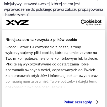
inicjatywy ustawodawczej, której celem jest
wprowadzenie do polskiego prawa zakazu propagowania
„banderyzmu”.
NEWSROOM XYZ
- AUTOR ARTYKUŁU - PROFIL
02.06.2026, 20:44
Niniejsza strona korzysta z plików cookie
Chcąc ułatwić Ci korzystanie z naszej strony
wykorzystujemy pliki cookie, które są umieszczane na
Twoim komputerze, telefonie komórkowym lub tablecie.
Pliki te są wykorzystywane do dostarczania Tobie
spersonalizowanych treści, dopasowanych do Twoich
zainteresowań artykułów i informacji reklamowych oraz
pomagają nam zrozumieć Twoje potrzeby i dzięki temu
doskonalić funkcjonalności serwisu.
Część z plików jest niezbędna do prawidłowego działania
Pokaż szczegóły
serwisu i jego funkcjonalności.