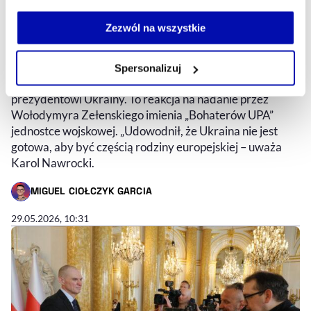
Jeżeli nie wyrażasz zgody na zapisywanie plików cookie,
Karol Nawrocki chce odebrać Order
możesz łatwo zarządzać swoimi uprawnieniami, np. we
Zezwól na wszystkie
Orła Białego prezydentowi Ukrainy
własnej przeglądarce internetowej lub po wybraniu opcji
Zarządzaj cookie.
Prezydent Karol Nawrocki zaproponował, by Kapituła
Spersonalizuj
Orderu Orła Białego odebrała odznaczenie
Szczegółowe informacje na ten temat znajdziesz w
prezydentowi Ukrainy. To reakcja na nadanie przez
naszej
Polityce Prywatności
.
Wołodymyra Zełenskiego imienia „Bohaterów UPA”
jednostce wojskowej. „Udowodnił, że Ukraina nie jest
gotowa, aby być częścią rodziny europejskiej – uważa
Karol Nawrocki.
MIGUEL CIOŁCZYK GARCIA
- AUTOR ARTYKUŁU - PROFIL
29.05.2026, 10:31