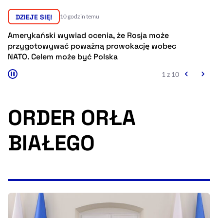
Resetuj opcje
DZIEJE SIĘ!
11 godzin temu
Ułatwienia dostępności wspierają:
osja może
Prezydent Serbii zapewnia, że jego kraj
ację wobec
sprzeciwi się szybkiej akcesji Ukrainy 
Europejskiej
2 z 10
ORDER ORŁA
BIAŁEGO
, otwiera się w nowym 
Sprawdź, jak i dlaczego zwiększamy dostępność
, otwiera się w nowym oknie
Zgłoś problem
Deklaracja dostępności
, otwiera się w no