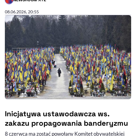
- AUTOR ARTYKUŁU - PROFIL
08.06.2026, 20:55
Inicjatywa ustawodawcza ws.
zakazu propagowania banderyzmu
8 czerwca ma zostać powołany Komitet obywatelskiej