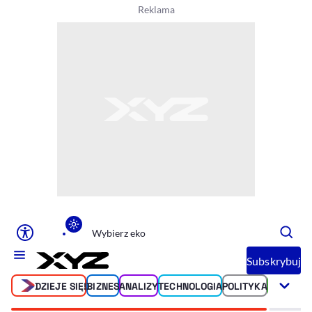
Ułatwienia dostępu
Rozmiar tekstu
Rozmiar tekstu
Rozmiar tekstu
Rozmiar teks
Normalny
Duży
Bardzo duży
Opcje wyświetlania
Podkreślenie linków
Zatrzymanie animacji
Wybierz eko
Subskrybuj
DZIEJE SIĘ!
BIZNES
ANALIZY
TECHNOLOGIA
POLITYKA
ŚWIAT
SP
Odcienie szarości