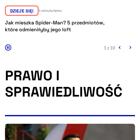
Resetuj opcje
DZIEJE SIĘ!
12 godzin temu
Ułatwienia dostępności wspierają:
Amerykański wywiad ocenia, że Rosja może
Pr
przygotowywać poważną prowokację wobec
sp
NATO. Celem może być Polska
Eu
2 z 10
PRAWO I
SPRAWIEDLIWOŚĆ
, otwiera się w nowym 
Sprawdź, jak i dlaczego zwiększamy dostępność
, otwiera się w nowym oknie
Zgłoś problem
Deklaracja dostępności
, otwiera się w no