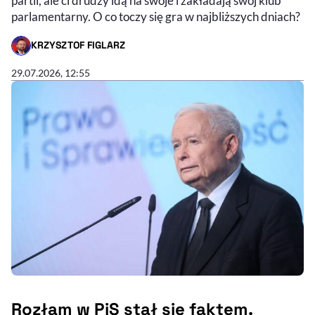
partii, ale ci drudzy idą na swoje i zakładają swój klub
parlamentarny. O co toczy się gra w najbliższych dniach?
KRZYSZTOF FIGLARZ
- AUTOR ARTYKUŁU - PROFIL
29.07.2026, 12:55
Rozłam w PiS stał się faktem.