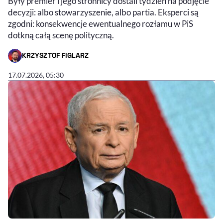
Były premier i jego stronnicy dostali tydzień na podjęcie
decyzji: albo stowarzyszenie, albo partia. Eksperci są
zgodni: konsekwencje ewentualnego rozłamu w PiS
dotkną całą scenę polityczną.
KRZYSZTOF FIGLARZ
- AUTOR ARTYKUŁU - PROFIL
17.07.2026, 05:30