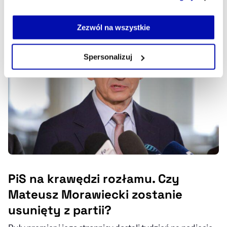
serwisu i jego funkcjonalności.
22.07.2026, 14:28
Jeżeli nie wyrażasz zgody na zapisywanie plików cookie,
możesz łatwo zarządzać swoimi uprawnieniami, np. we
Zezwól na wszystkie
własnej przeglądarce internetowej lub po wybraniu opcji
Zarządzaj cookie.
Spersonalizuj
Szczegółowe informacje na ten temat znajdziesz w
naszej
Polityce Prywatności
.
PiS na krawędzi rozłamu. Czy
Mateusz Morawiecki zostanie
usunięty z partii?