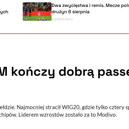
Dwa zwycięstwa i remis. Mecze polskich
drużyn 6 sierpnia
5 godzin temu
M kończy dobrą passę
łdzie. Najmocniej stracił WIG20, gdzie tylko cztery 
 chipów. Liderem wzrostów zostało za to Modivo.