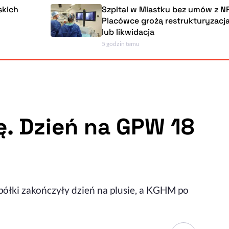
Szpital w Miastku bez umów z NFZ.
Placówce grożą restrukturyzacja, upadło
lub likwidacja
5 godzin temu
Powiększenie kursora
Resetuj opcje
Ułatwienia dostępności wspierają:
. Dzień na GPW 18
, otwiera się w nowym ok
Sprawdź, jak i dlaczego zwiększamy dostępność
spółki zakończyły dzień na plusie, a KGHM po
, otwiera się w nowym oknie
Zgłoś problem
Deklaracja dostępności
, otwiera się w nowy