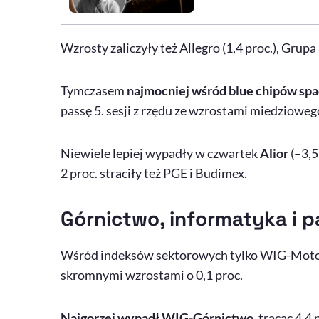
Wzrosty zaliczyły też Allegro (1,4 proc.), Grupa K
Tymczasem
najmocniej wśród blue chipów s
passę 5. sesji z rzędu ze wzrostami miedzioweg
Niewiele lepiej wypadły w czwartek
Alior
(–3,5
2 proc. straciły też PGE i Budimex.
Górnictwo, informatyka i 
Wśród indeksów sektorowych tylko WIG-Motor
skromnymi wzrostami o 0,1 proc.
Najgorzej wypadł WIG-Górnictwo
, tracąc 4,