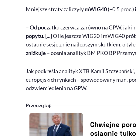
Mniejsze straty zaliczyły
mWIG40
(–0,5 proc.) 
– Od początku czerwca zarówno na GPW, jak i 
popytu.
[...] O ile jeszcze WIG20 i mWIG40 pr
ostatnie sesje z nie najlepszym skutkiem, o tyl
zniżkuje
– ocenia analityk BM PKO BP Przemys
Jak podkreśla analityk XTB Kamil Szczepański
europejskich rynkach – spowodowany m.in. pod
odzwierciedlenia na GPW.
Przeczytaj:
Chwiejne poro
osiągnie tylk