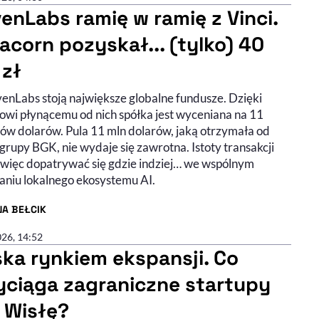
venLabs ramię w ramię z Vinci.
acorn pozyskał... (tylko) 40
 zł
venLabs stoją największe globalne fundusze. Dzięki
łowi płynącemu od nich spółka jest wyceniana na 11
dów dolarów. Pula 11 mln dolarów, jaką otrzymała od
 grupy BGK, nie wydaje się zawrotna. Istoty transakcji
więc dopatrywać się gdzie indziej… we wspólnym
niu lokalnego ekosystemu AI.
NA BEŁCIK
R ARTYKUŁU - PROFIL
026, 14:52
ska rynkiem ekspansji. Co
yciąga zagraniczne startupy
 Wisłę?