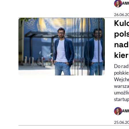
AN
- AUTO
26.06.2
Kul
pol
nad
kier
Do rad
polskie
Wejche
warsza
umożli
startu
AN
- AUTO
25.06.2