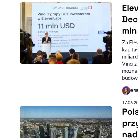
Ele
Dec
mln
Za Ele
kapita
miliar
Vinci z
można 
budowa
AN
- AUTO
17.06.2
Pol
prz
nad