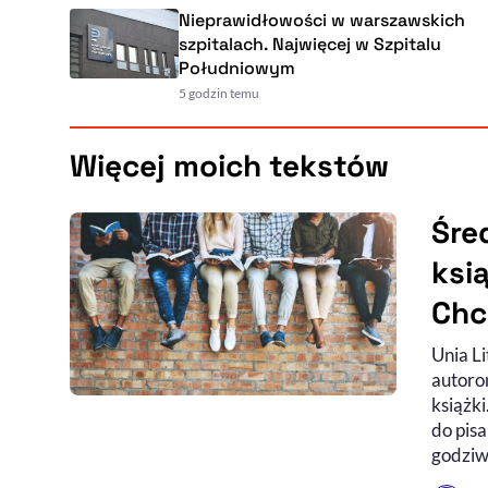
Nieprawidłowości w warszawskich
szpitalach. Najwięcej w Szpitalu
Południowym
5 godzin temu
Więcej moich tekstów
Śre
ksi
Chc
Unia L
autoro
książki
do pisa
godziw