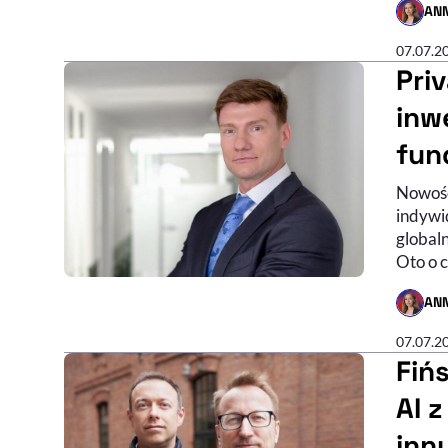
AN
- AUTO
07.07.2
Pri
inw
fun
Nowość
indywi
global
Oto o 
AN
- AUTO
07.07.2
Fiń
AI 
inn