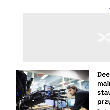
Dee
mai
sta
prz