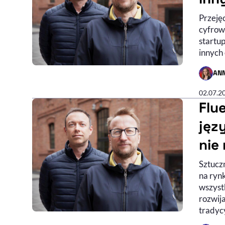
Przeję
cyfrowe
startu
innych
AN
- AUTO
02.07.2
Flu
jęz
nie
Sztucz
na rynk
wszystk
rozwija
tradyc