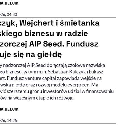
NA BEŁCIK
R ARTYKUŁU - PROFIL
026, 04:30
czyk, Wejchert i śmietanka
skiego biznesu w radzie
zorczej AIP Seed. Fundusz
uje się na giełdę
y nadzorczej AIP Seed dołączają czołowe nazwiska
go biznesu, w tym m.in. Sebastian Kulczyk i Łukasz
rt. Fundusz venture capital zapowiada wejście na
wską giełdę oraz rozwój modelu evergreen. Ma
wić szerszemu gronu inwestorów udział w finansowaniu
pów na wczesnym etapie ich rozwoju.
NA BEŁCIK
R ARTYKUŁU - PROFIL
026, 14:25