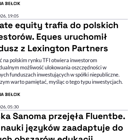
NA BEŁCIK
R ARTYKUŁU - PROFIL
026, 19:05
vate equity trafia do polskich
estorów. Eques uruchomił
dusz z Lexington Partners
 na polskim rynku TFI otwiera inwestorom
dualnym możliwość ulokowania oszczędności w
nych funduszach inwestujących w spółki niepubliczne.
czym warto pamiętać, myśląc o tego typu inwestycjach.
NA BEŁCIK
R ARTYKUŁU - PROFIL
026, 05:30
ska Sanoma przejęła Fluentbe.
z nauki języków zaadaptuje do
ych obszarów edukacji