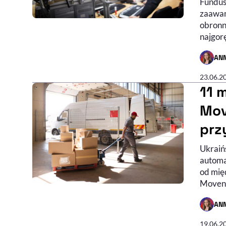
Fundus
zaawan
obronno
najgor
AN
- AUTO
23.06.2
11 
Mov
prz
Ukraińs
automa
od mię
Movens
AN
- AUTO
19.06.2