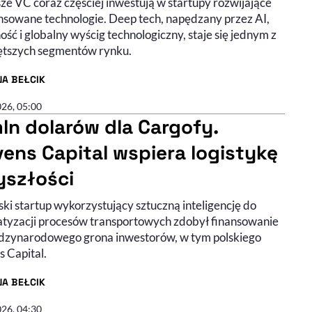
ze VC coraz częściej inwestują w startupy rozwijające
sowane technologie. Deep tech, napędzany przez AI,
ść i globalny wyścig technologiczny, staje się jednym z
ętszych segmentów rynku.
NA BEŁCIK
R ARTYKUŁU - PROFIL
026, 05:00
mln dolarów dla Cargofy.
ens Capital wspiera logistykę
yszłości
ki startup wykorzystujący sztuczną inteligencję do
tyzacji procesów transportowych zdobył finansowanie
dzynarodowego grona inwestorów, w tym polskiego
 Capital.
NA BEŁCIK
R ARTYKUŁU - PROFIL
026, 04:30