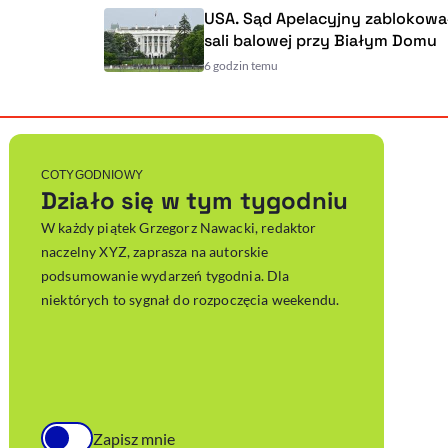
USA. Sąd Apelacyjny zablokował budow
sali balowej przy Białym Domu
6 godzin temu
Powiększenie kursora
Resetuj opcje
Ułatwienia dostępności wspierają:
, otwiera się w nowym ok
Sprawdź, jak i dlaczego zwiększamy dostępność
, otwiera się w nowym oknie
Zgłoś problem
Deklaracja dostępności
, otwiera się w nowy