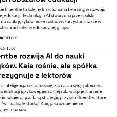
cie Fluentbe to kolejny krok Sanoma Learning w rozwoju
j edukacji. Technologia AI stworzona przez polski
p do nauki języków może zostać wykorzystana także w
 obszarach oferty edukacyjnej grupy.
NA BEŁCIK
R ARTYKUŁU - PROFIL
026, 15:07
entbe rozwija AI do nauki
yków. Kaia rośnie, ale spółka
 rezygnuje z lektorów
na inteligencja coraz mocniej zaznacza swoją obecność
u edukacji językowej, jednak jej rola wciąż jest przede
im wspierająca. Taką strategię przyjęło Fluentbe, które
 "wirtualną lektorkę" Kaię jako uzupełnienie
yjnych kursów.