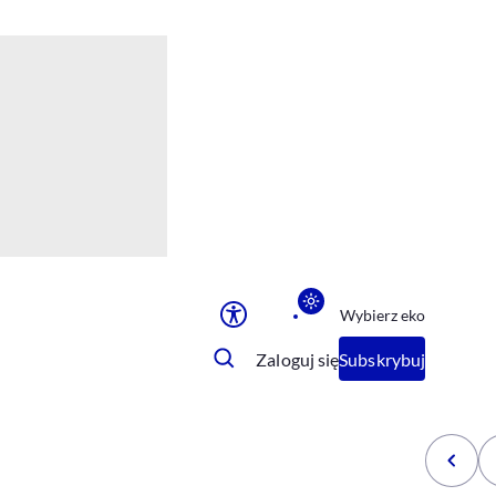
Ułatwienia dostępu
Rozmiar tekstu
Rozmiar tekstu
Rozmiar tekstu
Rozmiar tekstu
Normalny
Duży
Bardzo duży
Opcje wyświetlania
Wybierz eko
Podkreślenie linków
Zatrzymanie animacji
Zaloguj się
Subskrybuj
Odcienie szarości
Ułatwienie czytania