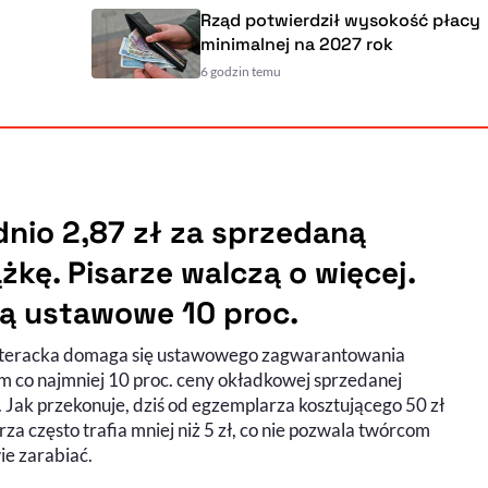
Rząd potwierdził wysokość płacy
minimalnej na 2027 rok
6 godzin temu
dnio 2,87 zł za sprzedaną
ążkę. Pisarze walczą o więcej.
ą ustawowe 10 proc.
iteracka domaga się ustawowego zagwarantowania
m co najmniej 10 proc. ceny okładkowej sprzedanej
. Jak przekonuje, dziś od egzemplarza kosztującego 50 zł
rza często trafia mniej niż 5 zł, co nie pozwala twórcom
ie zarabiać.