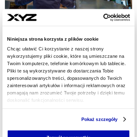
Małe spółki gwiazdami
Niniejsza strona korzysta z plików cookie
amerykańskiej giełdy. Rosną
Chcąc ułatwić Ci korzystanie z naszej strony
najmocniej od 35 lat
wykorzystujemy pliki cookie, które są umieszczane na
Twoim komputerze, telefonie komórkowym lub tablecie.
Niedawno inwestorzy omijali je szerokim łukiem. Dziś
Pliki te są wykorzystywane do dostarczania Tobie
małe amerykańskie spółki są jednymi z gwiazd Wall
spersonalizowanych treści, dopasowanych do Twoich
Street. Największą popularnością cieszą się jednak
podmioty, które nie mają zysku.
zainteresowań artykułów i informacji reklamowych oraz
pomagają nam zrozumieć Twoje potrzeby i dzięki temu
MIKOŁAJ ŚMIŁOWSKI
doskonalić funkcjonalności serwisu.
- AUTOR ARTYKUŁU - PROFIL
23.07.2026, 04:15
Część z plików jest niezbędna do prawidłowego działania
Pokaż szczegóły
serwisu i jego funkcjonalności.
Jeżeli nie wyrażasz zgody na zapisywanie plików cookie,
możesz łatwo zarządzać swoimi uprawnieniami, np. we