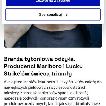
Zezwól na wszystkie
własnej przeglądarce internetowej lub po wybraniu opcji
Zarządzaj cookie.
Spersonalizuj
Szczegółowe informacje na ten temat znajdziesz w
naszej
Polityce Prywatności
.
Branża tytoniowa odżyła.
Producenci Marlboro i Lucky
Strike’ów święcą triumfy
Akcje producentów Marlboro i Lucky Strike'ów należą do
największych giełdowych zwycięzców ostatnich
miesięcy. Sprzedaż papierosów spada, ale branżę
napędzają podwyżki cen oraz dynamiczny rozwój
produktów bezdymnych, takich jak saszetki nikotynowe,