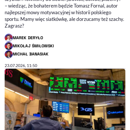
– wiedząc, że bohaterem będzie Tomasz Fornal, autor
najlepszej mowy motywacyjnej w historii polskiego
sportu. Mamy więc siatkówkę, ale dorzucamy też szachy.
Zagrasz?
MAREK DERYŁO
- AUTOR ARTYKUŁU - PROFIL
MIKOŁAJ ŚMIŁOWSKI
- AUTOR ARTYKUŁU - PROFIL
MICHAŁ BANASIAK
- AUTOR ARTYKUŁU - PROFIL
23.07.2026, 11:50