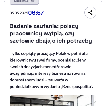
ARCHIWALNY
Resetuj opcje
06:57
05.05.2025
Ułatwienia dostępności wspierają:
Badanie zaufania: polscy
pracownicy wątpią, czy
szefowie dbają o ich potrzeby
T
ylko co piąty pracujący Polak w pełni ufa
kierownictwu swej firmy, oceniając, że w
swoich decyzjach menedżerowie
, otwiera się w nowym 
Sprawdź, jak i dlaczego zwiększamy dostępność
uwzględniają interesy biznesu na równi z
dobrostanem ludzi – zauważa w
poniedziałkowym wydaniu „Rzeczpospolita".
, otwiera się w nowym oknie
Zgłoś problem
Deklaracja dostępności
, otwiera się w no