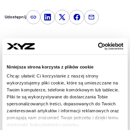
Udostępnij
Kopiuj link artykułu
Udostępnij na LinkedIn
Udostępnij na Twitterze
Udostępnij na Faceboo
Udostępnij przez
Strona główna
Na żywo
Badanie zaufania: polscy
pracownicy wątpią, czy szefowie dbają o ich potrzeby
Niniejsza strona korzysta z plików cookie
Najnowsze
Chcąc ułatwić Ci korzystanie z naszej strony
wykorzystujemy pliki cookie, które są umieszczane na
Twoim komputerze, telefonie komórkowym lub tablecie.
54 min temu
Pliki te są wykorzystywane do dostarczania Tobie
USA: Zgoda senatu na finansowanie
spersonalizowanych treści, dopasowanych do Twoich
instytucji federalnych, by uniknąć
zainteresowań artykułów i informacji reklamowych oraz
paraliżu rządu
pomagają nam zrozumieć Twoje potrzeby i dzięki temu
doskonalić funkcjonalności serwisu.