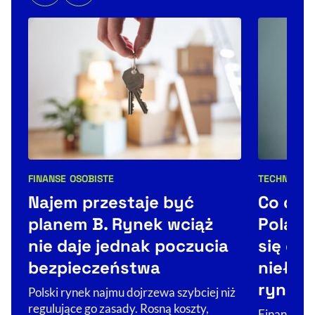
FINANSE OSOBISTE
TECHNOLOG
Kategorie artykułu:
Kategorie 
Najem przestaje być
Co dale
planem B. Rynek wciąż
Poland
nie daje jednak poczucia
się od 
bezpieczeństwa
niełat
rynku
Polski rynek najmu dojrzewa szybciej niż
regulujące go zasady. Rosną koszty,
Finansowan