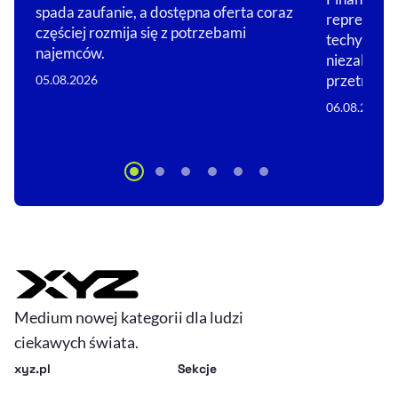
spada zaufanie, a dostępna oferta coraz
reprezentuj
częściej rozmija się z potrzebami
techy zaczę
najemców.
niezależno
przetrwa?
05.08.2026
06.08.2026
Medium nowej kategorii dla ludzi
ciekawych świata.
xyz.pl
Sekcje