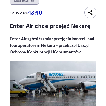
ARCHIWALNY
Resetuj opcje
13:10
12.05.2026
Ułatwienia dostępności wspierają:
Enter Air chce przejąć Nekerę
Enter Air zgłosił zamiar przejęcia kontroli nad
touroperatorem Nekera – przekazał Urząd
Ochrony Konkurencji i Konsumentów.
, otwiera się w nowym 
Sprawdź, jak i dlaczego zwiększamy dostępność
, otwiera się w nowym oknie
Zgłoś problem
Deklaracja dostępności
, otwiera się w no