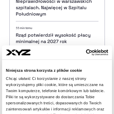
Nieprawidłowości w warszawskich
szpitalach. Najwięcej w Szpitalu
Południowym
55 min temu
Rząd potwierdził wysokość płacy
minimalnej na 2027 rok
19:24
USA. Sąd Apelacyjny zablokował
budowę sali balowej przy Białym
Niniejsza strona korzysta z plików cookie
Domu
Chcąc ułatwić Ci korzystanie z naszej strony
wykorzystujemy pliki cookie, które są umieszczane na
18:26
Twoim komputerze, telefonie komórkowym lub tablecie.
Niemcy. Rada Bezpieczeństwa
Pliki te są wykorzystywane do dostarczania Tobie
Narodowego obradowała w sprawie
spersonalizowanych treści, dopasowanych do Twoich
drona na lotnisku w Lipsku
zainteresowań artykułów i informacji reklamowych oraz