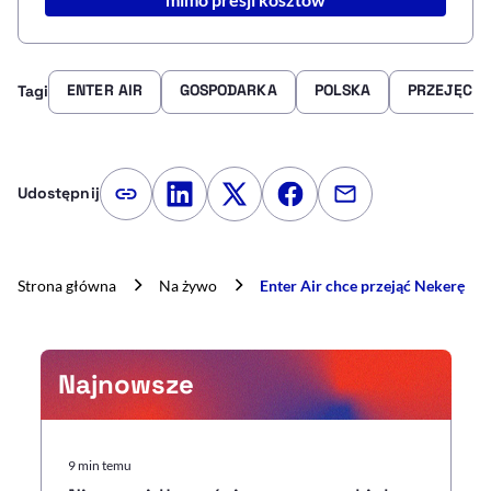
ENTER AIR
GOSPODARKA
POLSKA
PRZEJĘCIE
Tagi
Udostępnij
Kopiuj link artykułu
Udostępnij na LinkedIn
Udostępnij na Twitterze
Udostępnij na Faceboo
Udostępnij przez
Strona główna
Na żywo
Enter Air chce przejąć Nekerę
Najnowsze
9 min temu