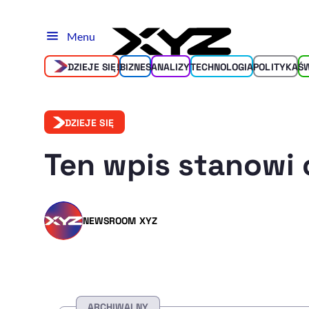
Menu
DZIEJE SIĘ!
BIZNES
ANALIZY
TECHNOLOGIA
POLITYKA
Ś
DZIEJE SIĘ
Ten wpis stanowi 
NEWSROOM XYZ
ARCHIWALNY