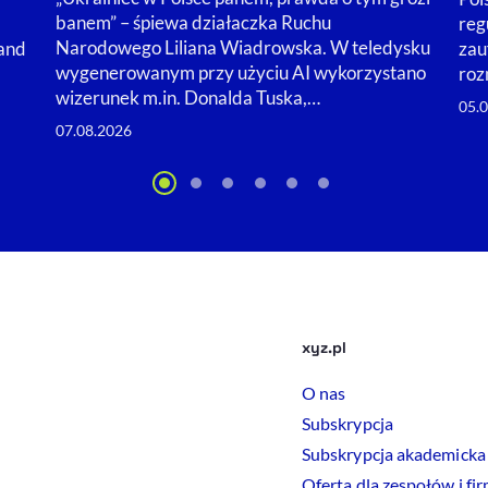
banem” – śpiewa działaczka Ruchu
reg
Narodowego Liliana Wiadrowska. W teledysku
land
zau
wygenerowanym przy użyciu AI wykorzystano
roz
wizerunek m.in. Donalda Tuska,…
05.
07.08.2026
xyz.pl
O nas
Subskrypcja
Subskrypcja akademicka
Oferta dla zespołów i fi