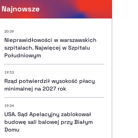
Najnowsze
Powiększenie kursora
20:39
Nieprawidłowości w warszawskich
Resetuj opcje
szpitalach. Najwięcej w Szpitalu
Południowym
Ułatwienia dostępności wspierają:
19:53
Rząd potwierdził wysokość płacy
minimalnej na 2027 rok
, otwiera się w nowym ok
Sprawdź, jak i dlaczego zwiększamy dostępność
19:24
USA. Sąd Apelacyjny zablokował
, otwiera się w nowym oknie
Zgłoś problem
Deklaracja dostępności
, otwiera się w nowy
budowę sali balowej przy Białym
Domu