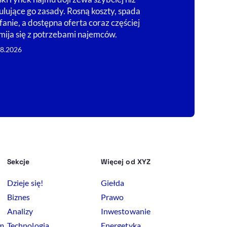
handlowe – dz
ulujące go zasady. Rosną koszty, spada
nowoczesnych
fanie, a dostępna oferta coraz częściej
Konkurencja C
mija się z potrzebami najemców.
05.08.2026
08.2026
Sekcje
Więcej od XYZ
Dzieje się!
Giełda
Biznes
Prawo
Analizy
Inwestowanie
rm
Technologia
Energetyka