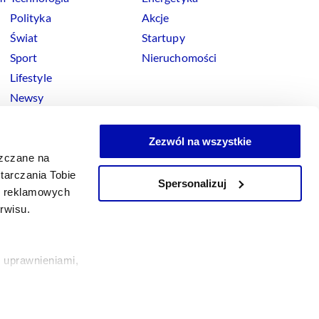
Polityka
Akcje
Świat
Startupy
Sport
Nieruchomości
Lifestyle
Newsy
Zezwól na wszystkie
szczane na
tarczania Tobie
Spersonalizuj
okies
ji reklamowych
x
Linkedin
Facebook
Instagram
Youtube
erwisu.
 uprawnieniami,