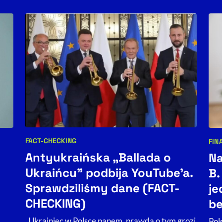
FACT-CHECKING
FIN
Kategorie artykułu:
Kat
Antyukraińska „Ballada o
Na
Ukraińcu” podbija YouTube'a.
B.
Sprawdziliśmy dane (FACT-
je
CHECKING)
b
„Ukrainiec w Polsce panem, prawda o tym grozi
Pol