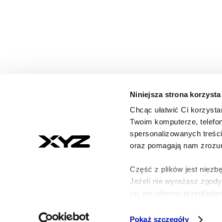
Niniejsza strona korzysta
Chcąc ułatwić Ci korzysta
© 2026 XYZ. Wszystkie prawa zastrzeżone
Twoim komputerze, telefon
All rights reserved
spersonalizowanych treśc
ISSN 3071-8147
oraz pomagają nam zrozumi
Część z plików jest niezbę
Jeżeli nie wyrażasz zgod
np. we własnej przeglądarc
Szczegółowe informacje n
Pokaż szczegóły