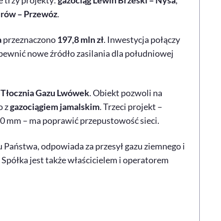
 trzy projekty:
gazociąg Lewin Brzeski – Nysa
,
rów – Przewóz
.
a
przeznaczono
197,8 mln zł
. Inwestycja połączy
pewnić nowe źródło zasilania dla południowej
a
Tłocznia Gazu Lwówek
. Obiekt pozwoli na
o z
gazociągiem jamalskim
. Trzeci projekt –
00 mm – ma poprawić przepustowość sieci.
bu Państwa, odpowiada za przesył gazu ziemnego i
Spółka jest także właścicielem i operatorem