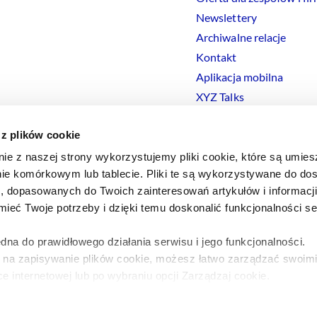
Newslettery
Archiwalne relacje
Kontakt
Aplikacja mobilna
XYZ Talks
 z plików cookie
nie z naszej strony wykorzystujemy pliki cookie, które są umie
ie komórkowym lub tablecie. Pliki te są wykorzystywane do dos
Polityka prywatności
Polityka
Cookies
Regulamin
Ustawienia
Co
i, dopasowanych do Twoich zainteresowań artykułów i informac
eć Twoje potrzeby i dzięki temu doskonalić funkcjonalności s
dna do prawidłowego działania serwisu i jego funkcjonalności.
y na zapisywanie plików cookie, możesz łatwo zarządzać swoimi
e internetowej lub po wybraniu opcji Zarządzaj cookie.
a ten temat znajdziesz w naszej
Polityce Prywatności
.