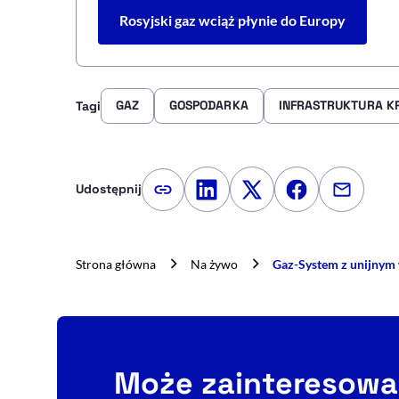
Rosyjski gaz wciąż płynie do Europy
GAZ
GOSPODARKA
INFRASTRUKTURA K
Tagi
Udostępnij
Kopiuj link artykułu
Udostępnij na LinkedIn
Udostępnij na Twitte
Udostępnij na
Udostępn
Strona główna
Na żywo
Gaz-System z unijnym 
Może zainteresowa