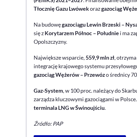
(FEnIKS) 2021–2027
. Finansowanie obejmie
Tłocznię Gazu Lwówek
oraz
gazociąg Węże
Na budowę
gazociągu Lewin Brzeski – Nys
się z
Korytarzem Północ – Południe
i ma za
Opolszczyzny.
Największe wsparcie,
559,9 mln zł
, otrzym
integrację krajowego systemu przesyłoweg
gazociąg Wężerów – Przewóz
o średnicy 7
Gaz-System
, w 100 proc. należący do Skar
zarządza kluczowymi gazociągami w Polsce. 
terminala LNG w Świnoujściu
.
Źródło: PAP