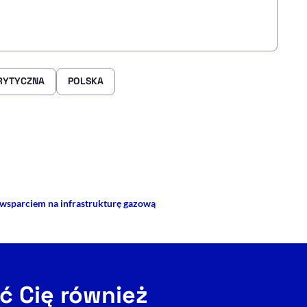
RYTYCZNA
POLSKA
rze
 Facebooku
ij przez e-mail
wsparciem na infrastrukturę gazową
ć Cię również