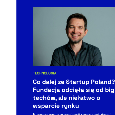
TECHNOLOGIA
Kategorie artykułu:
Co dalej ze Startup Poland?
Fundacja odcięła się od big
techów, ale niełatwo o
wsparcie rynku
Finansowanie organizacji reprezentującej