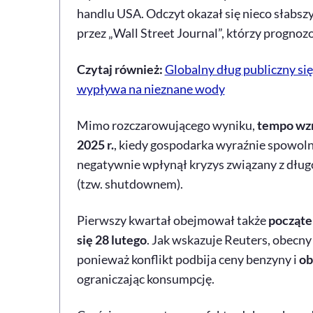
handlu USA. Odczyt okazał się nieco słab
przez „
Wall Street Journal
”, którzy prognoz
Czytaj również:
Globalny dług publiczny si
wypływa na nieznane wody
Mimo rozczarowującego wyniku,
tempo wzr
2025 r.
, kiedy gospodarka wyraźnie spowol
negatywnie wpłynął kryzys związany z dłu
(tzw.
shutdownem
).
Pierwszy kwartał obejmował także
początek
się 28 lutego
. Jak wskazuje Reuters, obecny
ponieważ konflikt podbija ceny benzyny i
ob
ograniczając konsumpcję.