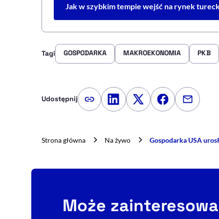
Jak w szybkim tempie wejść na rynek tureck
GOSPODARKA
MAKROEKONOMIA
PKB
Tagi
Udostępnij
Kopiuj link artykułu
Udostępnij na LinkedIn
Udostępnij na Twitte
Udostępnij na
Udostępn
Strona główna
Na żywo
Gospodarka USA urosła 
Może zainteresowa