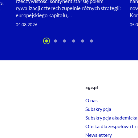
rzeczywistości kontynent stał się polem
han
s.
rywalizacji czterech zupełnie różnych strategii:
now
e
europejskiego kapitału,…
Kon
04.08.2026
05.
xyz.pl
O nas
Subskrypcja
Subskrypcja akademicka
Oferta dla zespołów i fi
Newslettery