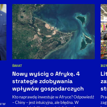
ŚWIAT
BIZ
Kategorie artykułu:
Kat
Nowy wyścig o Afrykę. 4
Li
strategie zdobywania
za
wpływów gospodarczych
st
Kto naprawdę inwestuje w Afryce? Odpowiedź
Pra
– Chiny – jest intuicyjna, ale błędna. W
zag
w w