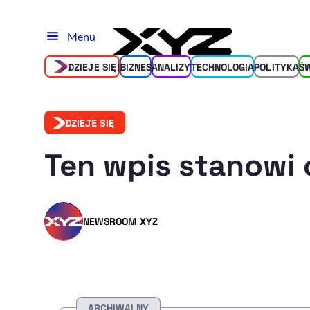
Menu
DZIEJE SIĘ!
BIZNES
ANALIZY
TECHNOLOGIA
POLITYKA
Ś
DZIEJE SIĘ
Ten wpis stanowi 
NEWSROOM XYZ
ARCHIWALNY