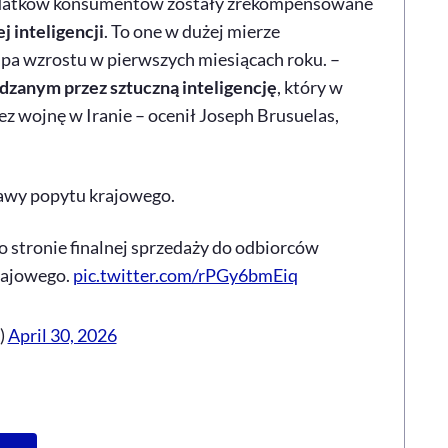
ydatków konsumentów zostały zrekompensowane
j inteligencji
. To one w dużej mierze
pa wzrostu w pierwszych miesiącach roku. –
zanym przez sztuczną inteligencję
, który w
z wojnę w Iranie – ocenił
Joseph
Brusuelas,
awy popytu krajowego.
 stronie finalnej sprzedaży do odbiorców
rajowego.
pic.twitter.com/rPGy6bmEiq
)
April 30, 2026