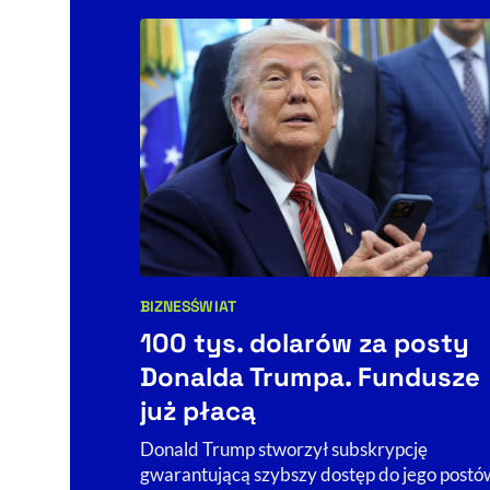
BIZNES
ŚWIAT
Kategorie artykułu:
100 tys. dolarów za posty
Donalda Trumpa. Fundusze
już płacą
Donald Trump stworzył subskrypcję
gwarantującą szybszy dostęp do jego postó