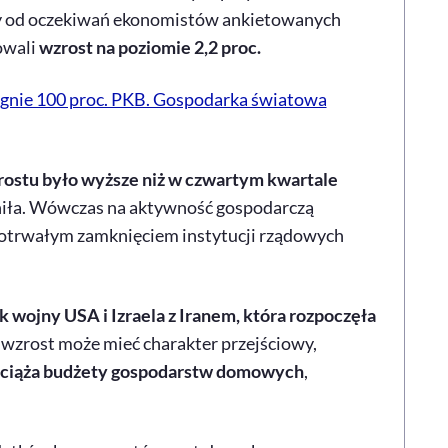
szy od oczekiwań ekonomistów ankietowanych
owali
wzrost na poziomie 2,2 proc.
ęgnie 100 proc. PKB. Gospodarka światowa
ostu było wyższe niż w czwartym kwartale
niła. Wówczas na aktywność gospodarczą
gotrwałym zamknięciem instytucji rządowych
 wojny USA i Izraela z Iranem, która rozpoczęła
 wzrost może mieć charakter przejściowy,
ciąża budżety gospodarstw domowych
,