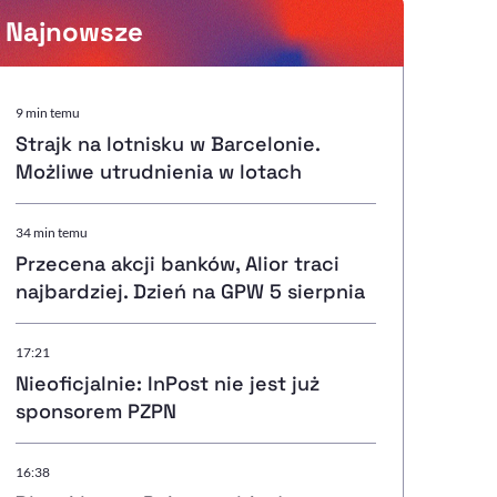
Najnowsze
Powiększenie kursora
9 min temu
Strajk na lotnisku w Barcelonie.
Resetuj opcje
Możliwe utrudnienia w lotach
Ułatwienia dostępności wspierają:
34 min temu
Przecena akcji banków, Alior traci
najbardziej. Dzień na GPW 5 sierpnia
, otwiera się w nowym ok
Sprawdź, jak i dlaczego zwiększamy dostępność
17:21
Nieoficjalnie: InPost nie jest już
sponsorem PZPN
, otwiera się w nowym oknie
Zgłoś problem
Deklaracja dostępności
, otwiera się w nowy
16:38