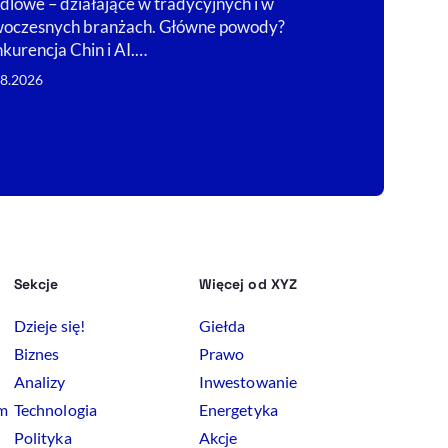
dlowe – działające w tradycyjnych i w
wakacyjnych k
oczesnych branżach. Główne powody?
Zakopanem.
kurencja Chin i AI.…
04.08.2026
08.2026
Sekcje
Więcej od XYZ
Dzieje się!
Giełda
Biznes
Prawo
Analizy
Inwestowanie
rm
Technologia
Energetyka
Polityka
Akcje