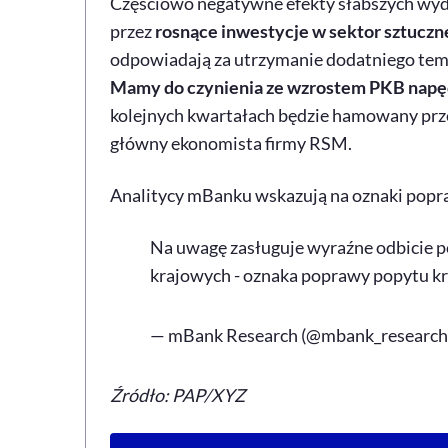
Częściowo negatywne efekty słabszych w
przez
rosnące inwestycje w sektor sztuczne
odpowiadają za utrzymanie dodatniego tem
Mamy do czynienia ze wzrostem PKB napęd
kolejnych kwartałach będzie hamowany prze
główny ekonomista firmy RSM.
Analitycy mBanku wskazują na oznaki popr
Na uwagę zasługuje wyraźne odbicie po
krajowych - oznaka poprawy popytu k
— mBank Research (@mbank_research
Źródło: PAP/XYZ