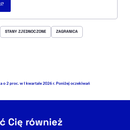
i?
STANY ZJEDNOCZONE
ZAGRANICA
rze
 Facebooku
ij przez e-mail
o 2 proc. w I kwartale 2026 r. Poniżej oczekiwań
ć Cię również