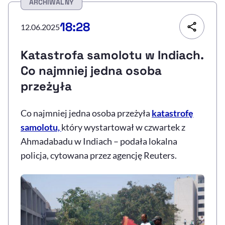
ARCHIWALNY
Resetuj opcje
18:28
12.06.2025
Ułatwienia dostępności wspierają:
Katastrofa samolotu w Indiach.
Co najmniej jedna osoba
przeżyła
Co najmniej jedna osoba przeżyła
katastrofę
samolotu,
który wystartował w czwartek z
Ahmadabadu w Indiach – podała lokalna
, otwiera się w nowym 
Sprawdź, jak i dlaczego zwiększamy dostępność
policja, cytowana przez agencję Reuters.
, otwiera się w nowym oknie
Zgłoś problem
Deklaracja dostępności
, otwiera się w no