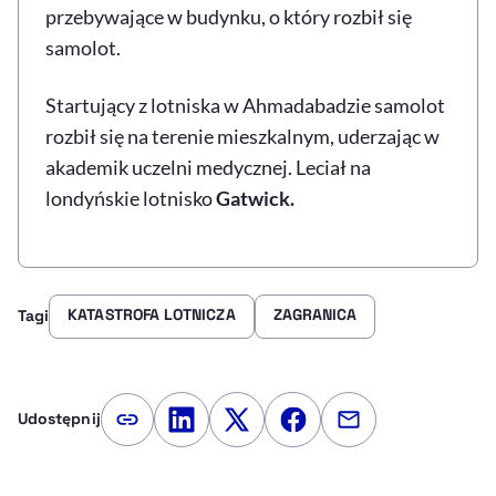
przebywające w budynku, o który rozbił się
samolot.
Startujący z lotniska w Ahmadabadzie samolot
rozbił się na terenie mieszkalnym, uderzając w
akademik uczelni medycznej. Leciał na
londyńskie lotnisko
Gatwick.
KATASTROFA LOTNICZA
ZAGRANICA
Tagi
Udostępnij
Kopiuj link artykułu
Udostępnij na LinkedIn
Udostępnij na Twitterze
Udostępnij na Faceboo
Udostępnij przez