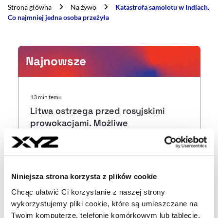
Strona główna
Na żywo
Katastrofa samolotu w Indiach.
Co najmniej jedna osoba przeżyła
Najnowsze
13 min temu
Litwa ostrzega przed rosyjskimi
prowokacjami. Możliwe
wykorzystanie ukraińskich dronów
30 min temu
Ceny złota są najwyższe od czerwca.
Niniejsza strona korzysta z plików cookie
Jakie są prognozy analityków?
Chcąc ułatwić Ci korzystanie z naszej strony
wykorzystujemy pliki cookie, które są umieszczane na
13:08
Twoim komputerze, telefonie komórkowym lub tablecie.