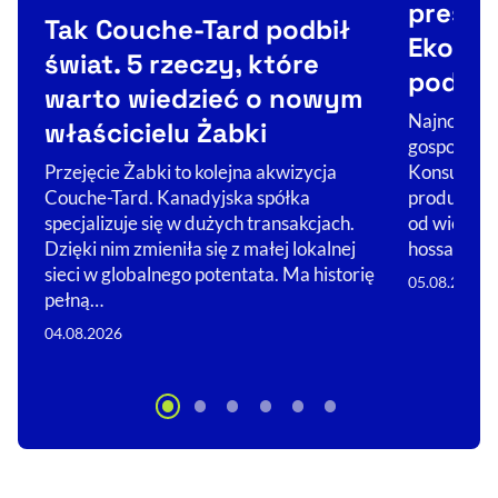
Kategorie artykułu:
presją 
Tak Couche-Tard podbił
Ekono
świat. 5 rzeczy, które
podsu
warto wiedzieć o nowym
Najnowsze 
właścicielu Żabki
gospodarka
Konsumenci
Przejęcie Żabki to kolejna akwizycja
produkcja 
Couche-Tard. Kanadyjska spółka
od wielu mi
specjalizuje się w dużych transakcjach.
hossa.…
Dzięki nim zmieniła się z małej lokalnej
sieci w globalnego potentata. Ma historię
05.08.2026
pełną…
04.08.2026