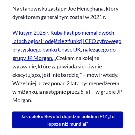
Na stanowisku zastąpił
Joe
Heneghana, który
dyrektorem generalnym został w 2021 r.
W lutym 2026 r. Kuba Fast po niemal dwóch
latach ogłosił odejście z funkcji CEO cyfrowego
brytyjskiego banku Chase UK, należącego do
grupy JP Morgan.
„Czekam na kolejne
wyzwanie, które zapowiada się równie
ekscytująco, jeśli nie bardziej” – mówił wtedy.
Wcześniej przez ponad 2 lata był menedżerem
w mBanku, a następnie przez 5 lat – w grupie
JP
Morgan
.
Jak daleko Revolut dojedzie bolidem F1? „To
lepsze niż mundial”