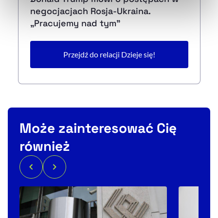
naszej
Polityce Prywatności
.
negocjacjach Rosja-Ukraina.
„Pracujemy nad tym”
Przejdź do relacji Dzieje się!
Może zainteresować Cię
również