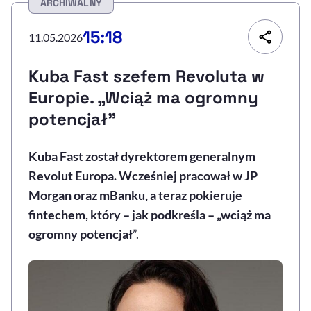
ARCHIWALNY
Resetuj opcje
15:18
11.05.2026
Ułatwienia dostępności wspierają:
Kuba Fast szefem Revoluta w
Europie. „Wciąż ma ogromny
potencjał"
Kuba Fast został dyrektorem generalnym
Revolut Europa. Wcześniej pracował w JP
Morgan oraz mBanku, a teraz pokieruje
, otwiera się w nowym 
Sprawdź, jak i dlaczego zwiększamy dostępność
fintechem, który – jak podkreśla –
„
wciąż ma
ogromny potencjał
”.
, otwiera się w nowym oknie
Zgłoś problem
Deklaracja dostępności
, otwiera się w no