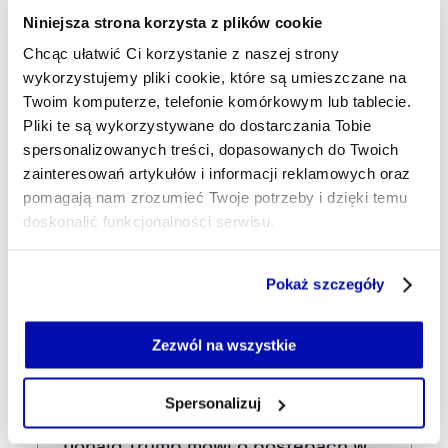
Rekrutacje w IT nabierają tempa?
Niniejsza strona korzysta z plików cookie
Chcąc ułatwić Ci korzystanie z naszej strony
40 min temu
wykorzystujemy pliki cookie, które są umieszczane na
Globalny rynek półprzewodników z
Twoim komputerze, telefonie komórkowym lub tablecie.
dwukrotnym wzrostem. Eksperci
Pliki te są wykorzystywane do dostarczania Tobie
podwyższają prognozy
spersonalizowanych treści, dopasowanych do Twoich
zainteresowań artykułów i informacji reklamowych oraz
pomagają nam zrozumieć Twoje potrzeby i dzięki temu
08:27
doskonalić funkcjonalności serwisu.
Rząd może wrócić do windfall tax.
„Jest kilka nowych koncepcji”
Część z plików jest niezbędna do prawidłowego działania
Pokaż szczegóły
serwisu i jego funkcjonalności.
08:04
Jeżeli nie wyrażasz zgody na zapisywanie plików cookie,
Wyniki węgierskiej Grupy MOL.
możesz łatwo zarządzać swoimi uprawnieniami, np. we
Zezwól na wszystkie
Mocny wzrost zysku netto
własnej przeglądarce internetowej lub po wybraniu opcji
Zarządzaj cookie.
Spersonalizuj
07:54
Szczegółowe informacje na ten temat znajdziesz w
Donald Trump mówi o postępach w