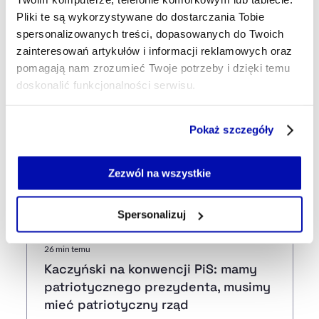
Strona główna
Na żywo
Qemetica Sebastiana Kulczyka
Pliki te są wykorzystywane do dostarczania Tobie
sprzedaje biznes solny i uruchamia nową działalność. „To koniec
spersonalizowanych treści, dopasowanych do Twoich
pewnej epoki”
zainteresowań artykułów i informacji reklamowych oraz
pomagają nam zrozumieć Twoje potrzeby i dzięki temu
doskonalić funkcjonalności serwisu.
Najnowsze
Część z plików jest niezbędna do prawidłowego działania
Pokaż szczegóły
serwisu i jego funkcjonalności.
Jeżeli nie wyrażasz zgody na zapisywanie plików cookie,
2 min temu
możesz łatwo zarządzać swoimi uprawnieniami, np. we
Nowe zabezpieczenia przed
Zezwól na wszystkie
własnej przeglądarce internetowej lub po wybraniu opcji
cyberatakami. Poczta Polska
Zarządzaj cookie.
rozpoczyna pilotaż
Spersonalizuj
Szczegółowe informacje na ten temat znajdziesz w
26 min temu
naszej
Polityce Prywatności
.
Kaczyński na konwencji PiS: mamy
patriotycznego prezydenta, musimy
mieć patriotyczny rząd