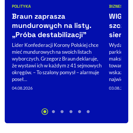
BIZNES
NEW
POLITYKA
Kategorie 
Kategorie artykułu:
WIG20 
Braun zaprasza
szczyc
mundurowych na listy.
sierpni
„Próba destabilizacji”
Wydarzeni
Lider Konfederacji Korony Polskiej chce
parkiecie b
mieć mundurowych na swoich listach
maksimum 
wyborczych. Grzegorz Braun deklaruje,
towarzyszy
że wystawi ich w każdym z 41 sejmowych
wskaźniko
okręgów. – To szalony pomysł – alarmuje
największy
poseł…
03.08.2026
04.08.2026