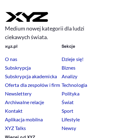
Medium nowej kategorii dla ludzi
ciekawych świata.
xyz.pl
Sekcje
O nas
Dzieje się!
Subskrypcja
Biznes
Subskrypcja akademicka
Analizy
Oferta dla zespołów i firm
Technologia
Newslettery
Polityka
Archiwalne relacje
Świat
Kontakt
Sport
Aplikacja mobilna
Lifestyle
XYZ Talks
Newsy
Więcej od XYZ