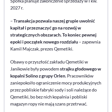
Spółka planuje zakończenie sprzedaży w I kw.
2027 r.
–
Transakcja pozwala naszej grupie uwolnić
kapitał i przeznaczyć go na rozwój w
strategicznych obszarach. To koniec pewnej
epoki i początek nowego rozdziału
– zapewnia
Kamil Majczak, prezes Qemetiki.
Obawy o przyszłość zakładu Qemetiki w
Janikowie były powodem
strajku głodowego w
kopalni Solino z grupy Orlen
. Pracowników
zaniepokoiło ograniczenie mocy produkcyjnych
przez pobliskie fabryki sody i soli należące do
Qemetiki, bo bez nich kopalnia i pobliski
magazyn ropy nie mają szans przetrwać.