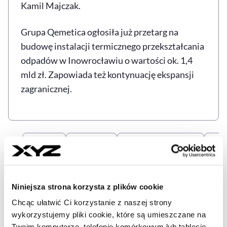
Kamil Majczak.
Grupa Qemetica ogłosiła już przetarg na
budowę instalacji termicznego przekształcania
odpadów w Inowrocławiu o wartości ok. 1,4
mld zł. Zapowiada też kontynuację ekspansji
zagranicznej.
POLSKA
QEMETICA
SEBASTIAN KULCZYK
SOL
Tagi
Niniejsza strona korzysta z plików cookie
Udostępnij
Kopiuj link artykułu
Udostępnij na LinkedIn
Udostępnij na Twitterze
Udostępnij na Faceboo
Udostępnij przez
Chcąc ułatwić Ci korzystanie z naszej strony
wykorzystujemy pliki cookie, które są umieszczane na
Twoim komputerze, telefonie komórkowym lub tablecie.