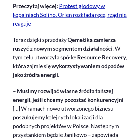
Przeczytaj więcej:
Protest głodowy w
kopalniach Solino. Orlen rozkłada ręce, rząd nie
reaguje
Teraz dzięki sprzedaży
Qemetika zamierza
ruszyć z nowym segmentem działalności
. W
tym celu utworzyła spółkę
Resource Recovery,
która zajmie się
wykorzystywaniem odpadów
jako źródła energii.
–
Musimy rozwijać własne źródła tańszej
energii, jeśli chcemy pozostać konkurencyjni
[…] W ramach nowo utworzonego biznesu
poszukujemy kolejnych lokalizacji dla
podobnych projektów w Polsce. Następnym
przystankiem będzie Janikowo – zapowiada