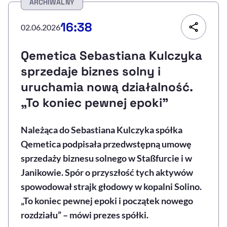
ARCHIWALNY
Resetuj opcje
16:38
02.06.2026
Ułatwienia dostępności wspierają:
Qemetica Sebastiana Kulczyka
sprzedaje biznes solny i
uruchamia nową działalność.
„To koniec pewnej epoki”
Należąca do Sebastiana Kulczyka spółka
Qemetica podpisała przedwstępną umowę
, otwiera się w nowym 
Sprawdź, jak i dlaczego zwiększamy dostępność
sprzedaży biznesu solnego w Staßfurcie i w
Janikowie. Spór o przyszłość tych aktywów
, otwiera się w nowym oknie
Zgłoś problem
Deklaracja dostępności
spowodował strajk głodowy w kopalni Solino.
, otwiera się w no
„To koniec pewnej epoki i początek nowego
rozdziału” – mówi prezes spółki.