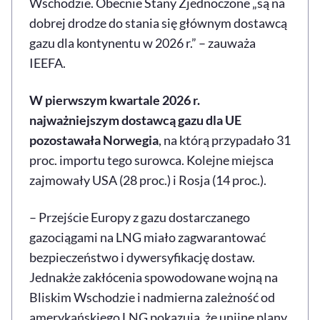
Wschodzie. Obecnie Stany Zjednoczone „są na
dobrej drodze do stania się głównym dostawcą
gazu dla kontynentu w 2026 r.” – zauważa
IEEFA.
W pierwszym kwartale 2026 r.
najważniejszym dostawcą gazu dla UE
pozostawała Norwegia
, na którą przypadało 31
proc. importu tego surowca. Kolejne miejsca
zajmowały USA (28 proc.) i Rosja (14 proc.).
– Przejście Europy z gazu dostarczanego
gazociągami na LNG miało zagwarantować
bezpieczeństwo i dywersyfikację dostaw.
Jednakże zakłócenia spowodowane wojną na
Bliskim Wschodzie i nadmierna zależność od
amerykańskiego LNG pokazują, że unijne plany