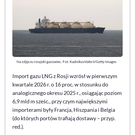
Na zdjęciu rosyjski gazowiec. Fot. KadnikovValerii/Getty Images
Import gazu LNG z Rosji wzrósł w pierwszym
kwartale 2026 r. o 16 proc. w stosunku do
analogicznego okresu 2025 r., osiągając poziom
6,9 mld m sześc., przy czym największymi
importerami były Francja, Hiszpania i Belgia
(do których portów trafiają dostawy – przyp.
red.).