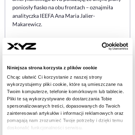
poniosły fiasko na obu frontach – oznajmiła
analityczka IEEFA Ana Maria Jalier-
Makarewicz.
– LNG stało się piętą achillesową strategii
bezpieczeństwa energetycznego Europy”,
narażając ją na wysokie ceny i „nowe rodzaje
zakłóceń w dostawach – dodała.
Niniejsza strona korzysta z plików cookie
Chcąc ułatwić Ci korzystanie z naszej strony
Według IEEFA
udział LNG sprowadzanego do
wykorzystujemy pliki cookie, które są umieszczane na
UE z USA może już do 2028 r. wynieść 80 proc.
Twoim komputerze, telefonie komórkowym lub tablecie.
Pliki te są wykorzystywane do dostarczania Tobie
Źródło: PAP, XYZ
spersonalizowanych treści, dopasowanych do Twoich
zainteresowań artykułów i informacji reklamowych oraz
pomagają nam zrozumieć Twoje potrzeby i dzięki temu
doskonalić funkcjonalności serwisu.