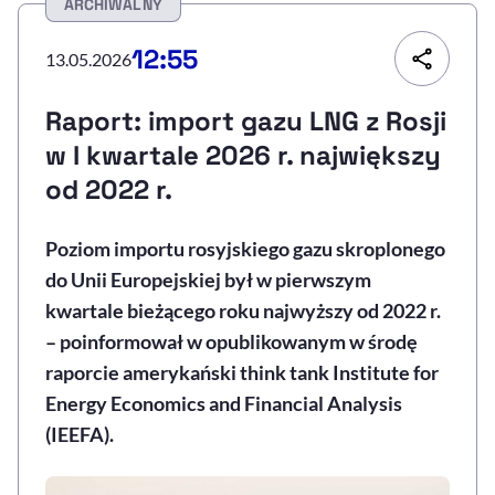
ARCHIWALNY
Resetuj opcje
12:55
13.05.2026
Ułatwienia dostępności wspierają:
Raport: import gazu LNG z Rosji
w I kwartale 2026 r. największy
od 2022 r.
Poziom importu rosyjskiego gazu skroplonego
do Unii Europejskiej był w pierwszym
kwartale bieżącego roku najwyższy od 2022 r.
, otwiera się w nowym 
Sprawdź, jak i dlaczego zwiększamy dostępność
– poinformował w opublikowanym w środę
raporcie amerykański think tank Institute for
Energy Economics and Financial Analysis
, otwiera się w nowym oknie
Zgłoś problem
Deklaracja dostępności
, otwiera się w no
(IEEFA).