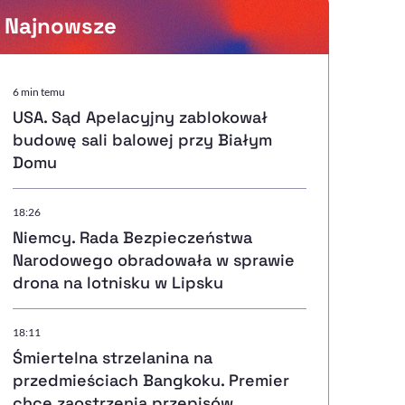
Najnowsze
Powiększenie kursora
6 min temu
USA. Sąd Apelacyjny zablokował
Resetuj opcje
budowę sali balowej przy Białym
Domu
Ułatwienia dostępności wspierają:
18:26
Niemcy. Rada Bezpieczeństwa
Narodowego obradowała w sprawie
, otwiera się w nowym ok
Sprawdź, jak i dlaczego zwiększamy dostępność
drona na lotnisku w Lipsku
18:11
, otwiera się w nowym oknie
Zgłoś problem
Deklaracja dostępności
, otwiera się w nowy
Śmiertelna strzelanina na
przedmieściach Bangkoku. Premier
chce zaostrzenia przepisów