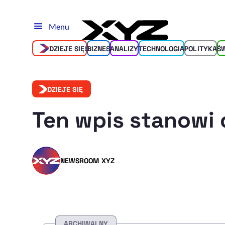
Menu
DZIEJE SIĘ!
BIZNES
ANALIZY
TECHNOLOGIA
POLITYKA
Ś
DZIEJE SIĘ
Ten wpis stanowi 
NEWSROOM XYZ
ARCHIWALNY