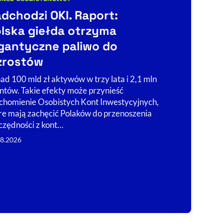
egorie artykułu:
BIZNES
TECHNO
dchodzi OKI. Raport:
Kategorie art
AI Act, c
lska giełda otrzyma
przejrzy
gantyczne paliwo do
co się zm
zrostów
Od prostego p
ad 100 mld zł aktywów w trzy lata i 2,1 mln
chatbotem po 
entów. Takie efekty może przynieść
względu na to,
chomienie Osobistych Kont Inwestycyjnych,
inteligencja,
re mają zachęcić Polaków do przenoszenia
firmy muszą j
czędności z kont…
06.08.2026
08.2026