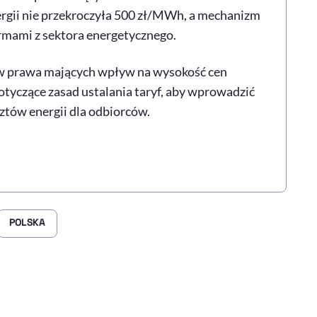
nergii nie przekroczyła 500 zł/MWh, a mechanizm
rmami z sektora energetycznego.
w prawa mających wpływ na wysokość cen
otyczące zasad ustalania taryf, aby wprowadzić
ztów energii dla odbiorców.
POLSKA
rze
 Facebooku
ij przez e-mail