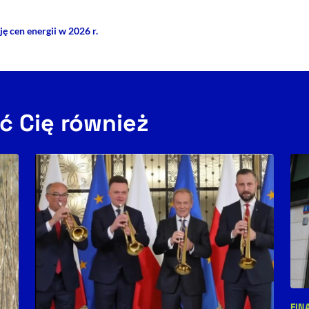
ję cen energii w 2026 r.
ć Cię również
FIN