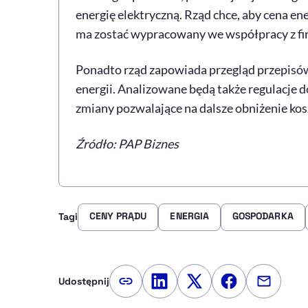
energię elektryczną. Rząd chce, aby cena e
ma zostać wypracowany we współpracy z fi
Ponadto rząd zapowiada przegląd przepisó
energii. Analizowane będą także regulacje d
zmiany pozwalające na dalsze obniżenie kos
Źródło: PAP Biznes
CENY PRĄDU
ENERGIA
GOSPODARKA
Tagi
Udostępnij
Kopiuj link artykułu
Udostępnij na LinkedIn
Udostępnij na Twitte
Udostępnij na
Udostępn