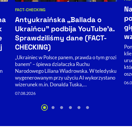
Kat
Na
FACT-CHECKING
Kategorie artykułu:
po
Antyukraińska „Ballada o
na
gi
Ukraińcu” podbija YouTube'a.
k
w
Sprawdziliśmy dane (FACT-
e
CHECKING)
j
Pon
kli
„Ukrainiec w Polsce panem, prawda o tym grozi
uru
banem” – śpiewa działaczka Ruchu
któ
Narodowego Liliana Wiadrowska. W teledysku
im
osz
wygenerowanym przy użyciu AI wykorzystano
06.
wizerunek m.in. Donalda Tuska,…
07.08.2026