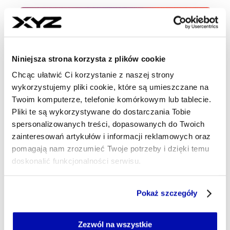
Najnowsze
Niniejsza strona korzysta z plików cookie
22 min temu
Wyniki węgierskiej Grupy MOL.
Chcąc ułatwić Ci korzystanie z naszej strony
wykorzystujemy pliki cookie, które są umieszczane na
Mocny wzrost zysku netto
Twoim komputerze, telefonie komórkowym lub tablecie.
Pliki te są wykorzystywane do dostarczania Tobie
32 min temu
spersonalizowanych treści, dopasowanych do Twoich
Donald Trump mówi o postępach w
zainteresowań artykułów i informacji reklamowych oraz
negocjacjach Rosja-Ukraina.
pomagają nam zrozumieć Twoje potrzeby i dzięki temu
„Pracujemy nad tym”
doskonalić funkcjonalności serwisu.
07:25
Część z plików jest niezbędna do prawidłowego działania
Pokaż szczegóły
Wstępne wyniki Modivo mocno
serwisu i jego funkcjonalności.
Jeżeli nie wyrażasz zgody na zapisywanie plików cookie,
poniżej prognoz. Spółka chwali się
możesz łatwo zarządzać swoimi uprawnieniami, np. we
jednak przychodami
Zezwól na wszystkie