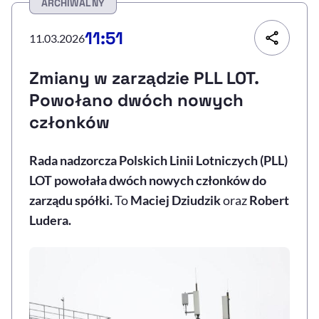
ARCHIWALNY
Resetuj opcje
11:51
11.03.2026
Ułatwienia dostępności wspierają:
Zmiany w zarządzie PLL LOT.
Powołano dwóch nowych
członków
Rada nadzorcza Polskich Linii Lotniczych (PLL)
LOT powołała dwóch nowych członków do
zarządu spółki.
To
Maciej Dziudzik
oraz
Robert
, otwiera się w nowym 
Sprawdź, jak i dlaczego zwiększamy dostępność
Ludera.
, otwiera się w nowym oknie
Zgłoś problem
Deklaracja dostępności
, otwiera się w no