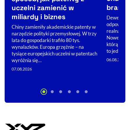
branż
uczelni zamienić w
miliardy i biznes
Deweloperz
odpowiedzi
Chiny zamieniły akademickie patenty w
realną ochr
narzędzie polityki przemysłowej. W trzy
Nowelizacj
lata do gospodarki trafiło 80 tys.
którą właśn
wynalazków. Europa grzęźnie – na
to jedna z
tysiące europejskich uczelni w patentach
06.08.2026
wyróżnia się…
07.08.2026