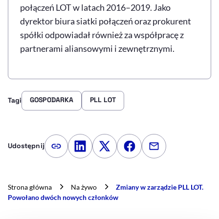
połączeń LOT w latach 2016–2019. Jako
dyrektor biura siatki połączeń oraz prokurent
spółki odpowiadał również za współpracę z
partnerami aliansowymi i zewnętrznymi.
GOSPODARKA
PLL LOT
Tagi
Udostępnij
Kopiuj link artykułu
Udostępnij na LinkedIn
Udostępnij na Twitterze
Udostępnij na Faceboo
Udostępnij przez
Strona główna
Na żywo
Zmiany w zarządzie PLL LOT.
Powołano dwóch nowych członków