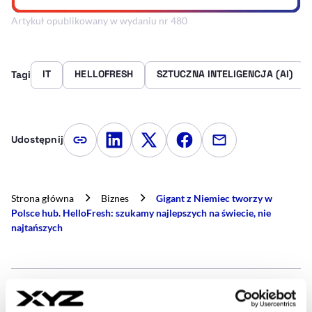
Artykuł opublikowany w wydaniu nr 480
IT
HELLOFRESH
SZTUCZNA INTELIGENCJA (AI)
Tagi
Udostępnij
Kopiuj link artykułu
Udostępnij na LinkedIn
Udostępnij na Twitterze
Udostępnij na Faceboo
Udostępnij przez
Strona główna
Biznes
Gigant z Niemiec tworzy w
Polsce hub. HelloFresh: szukamy najlepszych na świecie, nie
najtańszych
- AUTOR ARTYKUŁU - PROFI
MARIUSZ BARTODZIEJ
Dziennikarz