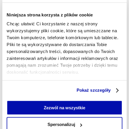
W skrócie: ambitny, dociekliwy i uparty. Tematy
zgłębiam od A do Z, bo jakość zawsze się obroni.
Niniejsza strona korzysta z plików cookie
Piszę o handlu, FMCG, ochronie zdrowia,
Chcąc ułatwić Ci korzystanie z naszej strony
wszelkich M&A oraz funduszach PE, PD oraz VC.
wykorzystujemy pliki cookie, które są umieszczane na
Prywatnie po drodze mi z reportażami i sportem.
Twoim komputerze, telefonie komórkowym lub tablecie.
mariusz.bartodziej@xyz.pl
Pliki te są wykorzystywane do dostarczania Tobie
spersonalizowanych treści, dopasowanych do Twoich
zainteresowań artykułów i informacji reklamowych oraz
pomagają nam zrozumieć Twoje potrzeby i dzięki temu
doskonalić funkcjonalności serwisu.
Część z plików jest niezbędna do prawidłowego działania
Pokaż szczegóły
serwisu i jego funkcjonalności.
Jeżeli nie wyrażasz zgody na zapisywanie plików cookie,
możesz łatwo zarządzać swoimi uprawnieniami, np. we
Zezwól na wszystkie
własnej przeglądarce internetowej lub po wybraniu opcji
Zarządzaj cookie.
Spersonalizuj