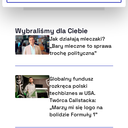
Szczegółowe informacje na ten temat znajdziesz w
naszej
Polityce Prywatności
.
Wybraliśmy dla Ciebie
Jak działają mleczaki?
„Bary mleczne to sprawa
trochę polityczna”
Globalny fundusz
rozkręca polski
techbiznes w USA.
Twórca Callstacka:
„Marzy mi się logo na
bolidzie Formuły 1”