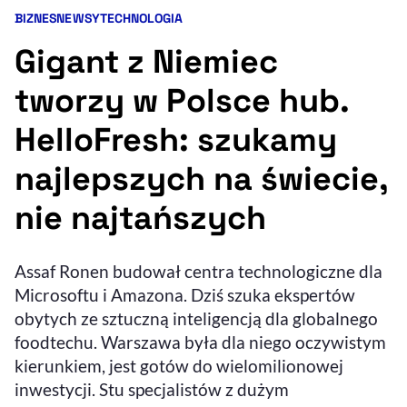
BIZNES
NEWSY
TECHNOLOGIA
Kategorie artykułu:
Resetuj opcje
Gigant z Niemiec
Ułatwienia dostępności wspierają:
tworzy w Polsce hub.
HelloFresh: szukamy
najlepszych na świecie,
nie najtańszych
, otwiera się w nowym 
Assaf Ronen budował centra technologiczne dla
Sprawdź, jak i dlaczego zwiększamy dostępność
Microsoftu i Amazona. Dziś szuka ekspertów
obytych ze sztuczną inteligencją dla globalnego
, otwiera się w nowym oknie
Zgłoś problem
Deklaracja dostępności
foodtechu. Warszawa była dla niego oczywistym
, otwiera się w no
kierunkiem, jest gotów do wielomilionowej
inwestycji. Stu specjalistów z dużym