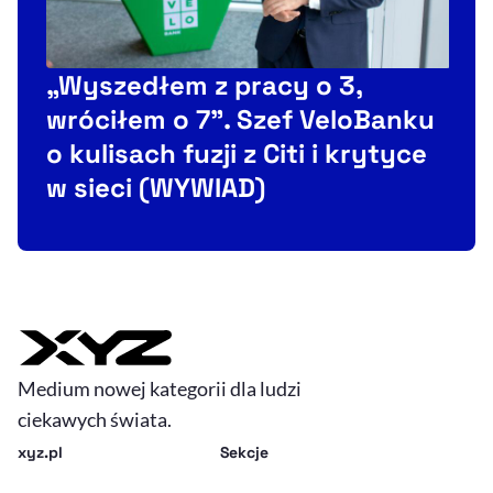
„Wyszedłem z pracy o 3,
P
wróciłem o 7”. Szef VeloBanku
i
o kulisach fuzji z Citi i krytyce
w sieci (WYWIAD)
Medium nowej kategorii dla ludzi
ciekawych świata.
xyz.pl
Sekcje