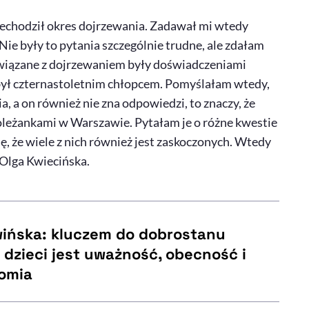
zechodził okres dojrzewania. Zadawał mi wtedy
Nie były to pytania szczególnie trudne, ale zdałam
związane z dojrzewaniem były doświadczeniami
 był czternastoletnim chłopcem. Pomyślałam wtedy,
ia, a on również nie zna odpowiedzi, to znaczy, że
leżankami w Warszawie. Pytałam je o różne kwestie
, że wiele z nich również jest zaskoczonych. Wtedy
 Olga Kwiecińska.
wińska: kluczem do dobrostanu
dzieci jest uważność, obecność i
omia