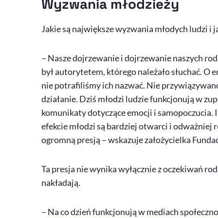
Wyzwania młodzieży
Jakie są największe wyzwania młodych ludzi i ja
– Nasze dojrzewanie i dojrzewanie naszych rodzi
był autorytetem, którego należało słuchać. O e
nie potrafiliśmy ich nazwać. Nie przywiązywano
działanie. Dziś młodzi ludzie funkcjonują w zup
komunikaty dotyczące emocji i samopoczucia. I
efekcie młodzi są bardziej otwarci i odważniej
ogromną presją – wskazuje założycielka Fundacj
Ta presja nie wynika wyłącznie z oczekiwań rod
nakładają.
– Na co dzień funkcjonują w mediach społeczn