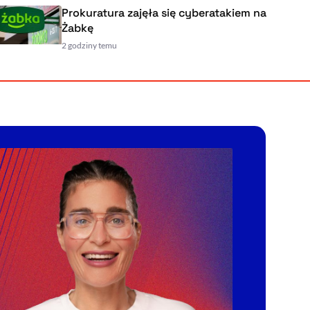
Prokuratura zajęła się cyberatakiem na
Żabkę
2 godziny temu
Powiększenie kursora
Resetuj opcje
Ułatwienia dostępności wspierają:
, otwiera się w nowym ok
Sprawdź, jak i dlaczego zwiększamy dostępność
, otwiera się w nowym oknie
Zgłoś problem
Deklaracja dostępności
, otwiera się w nowy