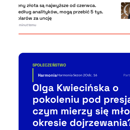
eny złota są najwyższe od czerwca.
edług analityków, mogą przebić 5 tys.
olarów za uncję
 minut temu
SPOŁECZEŃSTWO
Kategoria artykułu:
Harmonia
Harmonia Sezon 2
Odc. 16
Part
Olga Kwiecińska o
pokoleniu pod presją
czym mierzy się mło
okresie dojrzewania