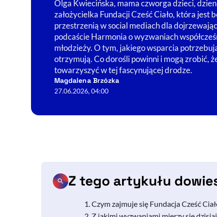
Olga Kwiecińska, mama czworga dzieci, dzien
założycielka Fundacji Cześć Ciało, która jest 
przestrzenią w social mediach dla dojrzewają
podcaście Harmonia o wyzwaniach współcześn
młodzieży. O tym, jakiego wsparcia potrzebują,
otrzymują. Co dorośli powinni i mogą zrobić, 
towarzyszyć w tej fascynującej drodze.
Magdalena Brzózka
27.06.2026, 04:00
Z tego artykułu dowie
Czym zajmuje się Fundacja Cześć Ciał
Z jakimi wyzwaniami mierzy się dzisia