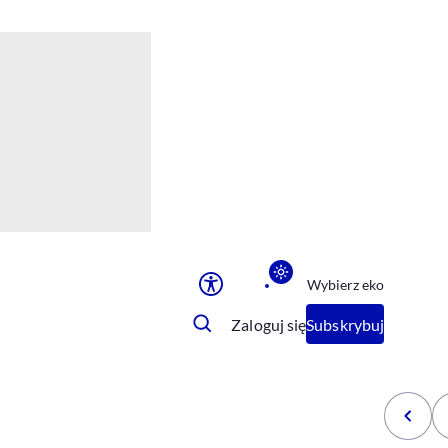
Ułatwienia dostępu
Rozmiar tekstu
Rozmiar tekstu
Rozmiar tekstu
Rozmiar tekstu
Normalny
Duży
Bardzo duży
Opcje wyświetlania
Wybierz eko
Podkreślenie linków
Zatrzymanie animacji
Zaloguj się
Subskrybuj
Odcienie szarości
Ułatwienie czytania