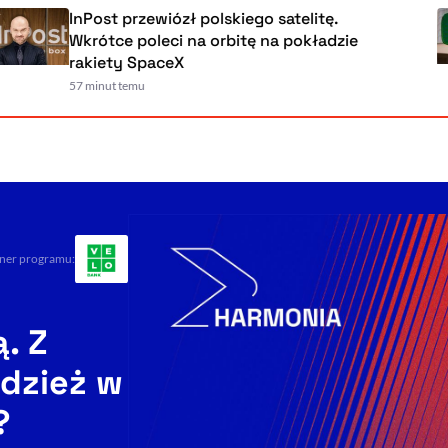
InPost przewiózł polskiego satelitę.
Wkrótce poleci na orbitę na pokładzie
rakiety SpaceX
57 minut temu
ner programu:
. Z
dzież w
?