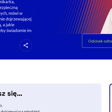
nikarka,
bezpieczną
cych, mówi w
ie dojrzewającej
 a jakie
żeby świadomie im
Odcinek odtw
sz się…
o.
j dojrzewająca młodzież.