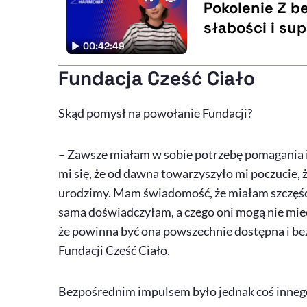
Pokolenie Z be
słabości i su
00:42:49
Fundacja Cześć Ciało
Skąd pomysł na powołanie Fundacji?
– Zawsze miałam w sobie potrzebę pomagania i
mi się, że od dawna towarzyszyło mi poczucie, że
urodzimy. Mam świadomość, że miałam szczęście
sama doświadczyłam, a czego oni mogą nie mieć
że powinna być ona powszechnie dostępna i be
Fundacji Cześć Ciało.
Bezpośrednim impulsem było jednak coś inneg