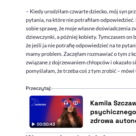
– Kiedy urodziłam czwarte dziecko, mój syn pr
pytania, na które nie potrafiłam odpowiedzieć. 
sobie sprawę, że moje własne doświadczenia 
dziewczynki, a później kobiety. Tymczasem on
że jeśli ja nie potrafię odpowiedzieć na te pytan
mamy problem. Zaczęłam rozmawiać o tym z ko
związane z dojrzewaniem chłopców i okazało się
pomyślałam, że trzeba coś z tym zrobić – mówi
Przeczytaj:
Kamila Szcza
psychicznego 
zdrowa auton
00:50:43