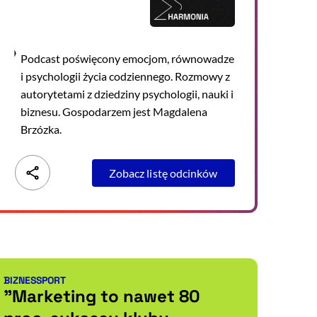
Podcast poświęcony emocjom, równowadze
i psychologii życia codziennego. Rozmowy z
autorytetami z dziedziny psychologii, nauki i
biznesu. Gospodarzem jest Magdalena
Brzózka.
Zobacz listę odcinków
BIZNES
SPORT
Kategorie artykułu:
"Marketing to nawet 80