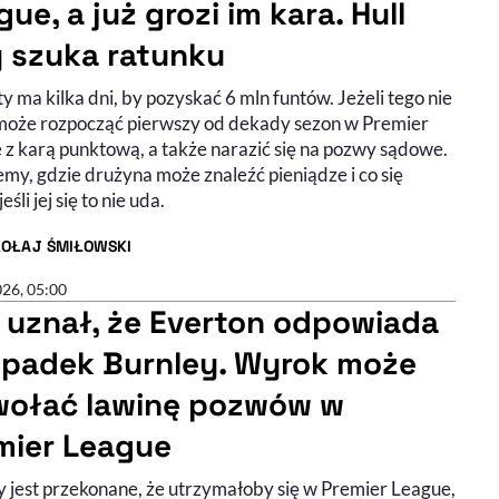
ue, a już grozi im kara. Hull
y szuka ratunku
ty ma kilka dni, by pozyskać 6 mln funtów. Jeżeli tego nie
 może rozpocząć pierwszy od dekady sezon w Premier
 z karą punktową, a także narazić się na pozwy sądowe.
my, gdzie drużyna może znaleźć pieniądze i co się
jeśli jej się to nie uda.
KOŁAJ ŚMIŁOWSKI
R ARTYKUŁU - PROFIL
026, 05:00
 uznał, że Everton odpowiada
spadek Burnley. Wyrok może
ołać lawinę pozwów w
mier League
y jest przekonane, że utrzymałoby się w Premier League,