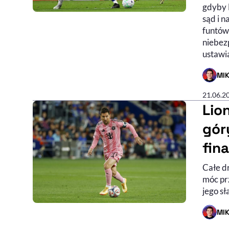
gdyby 
sąd i 
funtów
niebez
ustawia
MI
- AUTO
21.06.2
Lio
gór
fin
Całe dr
móc pr
jego sł
MI
- AUTO