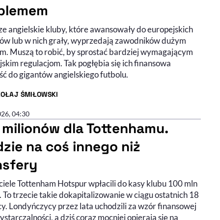
blemem
ze angielskie kluby, które awansowały do europejskich
ów lub w nich grały, wyprzedają zawodników dużym
m. Muszą to robić, by sprostać bardziej wymagającym
skim regulacjom. Tak pogłębia się ich finansowa
ść do gigantów angielskiego futbolu.
KOŁAJ ŚMIŁOWSKI
R ARTYKUŁU - PROFIL
026, 04:30
 milionów dla Tottenhamu.
dzie na coś innego niż
nsfery
ciele Tottenham Hotspur wpłacili do kasy klubu 100 mln
 To trzecie takie dokapitalizowanie w ciągu ostatnich 18
y. Londyńczycy przez lata uchodzili za wzór finansowej
tarczalności, a dziś coraz mocniej opierają się na