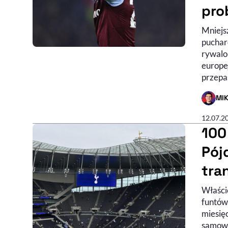
pro
Mniejs
puchar
rywalo
europej
przepa
MI
- AUTO
12.07.2
100
Pój
tra
Właści
funtów.
miesięc
samowys