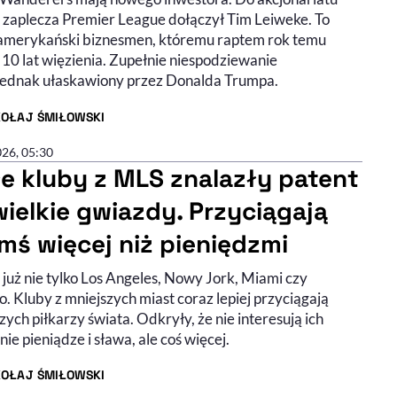
z zaplecza Premier League dołączył Tim Leiweke. To
amerykański biznesmen, któremu raptem rok temu
 10 lat więzienia. Zupełnie niespodziewanie
 jednak ułaskawiony przez Donalda Trumpa.
KOŁAJ ŚMIŁOWSKI
R ARTYKUŁU - PROFIL
026, 05:30
e kluby z MLS znalazły patent
wielkie gwiazdy. Przyciągają
mś więcej niż pieniędzmi
już nie tylko Los Angeles, Nowy Jork, Miami czy
. Kluby z mniejszych miast coraz lepiej przyciągają
zych piłkarzy świata. Odkryły, że nie interesują ich
ie pieniądze i sława, ale coś więcej.
KOŁAJ ŚMIŁOWSKI
R ARTYKUŁU - PROFIL