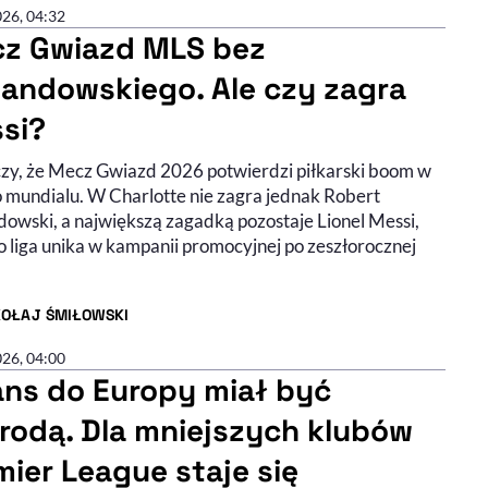
026, 04:32
z Gwiazd MLS bez
andowskiego. Ale czy zagra
si?
czy, że Mecz Gwiazd 2026 potwierdzi piłkarski boom w
 mundialu. W Charlotte nie zagra jednak Robert
owski, a największą zagadką pozostaje Lionel Messi,
o liga unika w kampanii promocyjnej po zeszłorocznej
KOŁAJ ŚMIŁOWSKI
R ARTYKUŁU - PROFIL
026, 04:00
ns do Europy miał być
rodą. Dla mniejszych klubów
mier League staje się