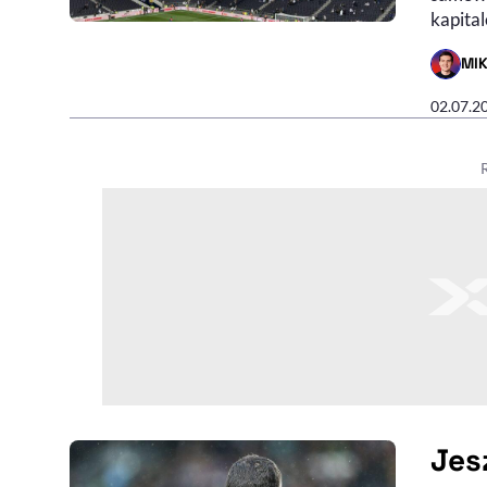
kapital
MI
- AUTO
02.07.2
Jes