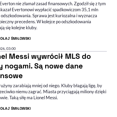
Everton nie złamał zasad finansowych. Zgodził się z tym
nakazał Evertonowi wypłacić spadkowiczom 35,1 mln
 odszkodowania. Sprawa jest kuriozalna i wyznacza
pieczny precedens. W kolejce po odszkodowania
ją się kolejne kluby.
KOŁAJ ŚMIŁOWSKI
R ARTYKUŁU - PROFIL
026, 03:00
nel Messi wywrócił MLS do
y nogami. Są nowe dane
ansowe
użyny zarabiają mniej od niego. Kluby błagają ligę, by
zeciwko niemu zagrać. Miasta przyciągają miliony dzięki
awie. Taką siłę ma Lionel Messi.
KOŁAJ ŚMIŁOWSKI
R ARTYKUŁU - PROFIL