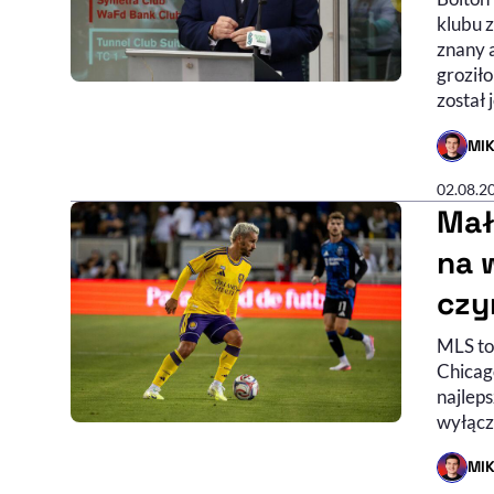
klubu 
znany 
groziło
został
MI
- AUTO
02.08.2
Mał
na 
czy
MLS to 
Chicago
najleps
wyłączn
MI
- AUTO