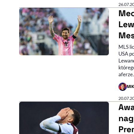
26.07.2
Mec
Lew
Mes
MLS li
USA po
Lewand
któreg
aferze.
MI
- AUTO
20.07.2
Awa
nag
Pre