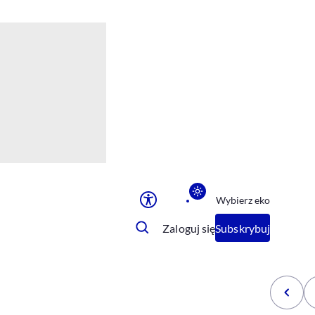
Ułatwienia dostępu
Rozmiar tekstu
Rozmiar tekstu
Rozmiar tekstu
Rozmiar tekstu
Normalny
Duży
Bardzo duży
Opcje wyświetlania
Wybierz eko
Podkreślenie linków
Zatrzymanie animacji
Zaloguj się
Subskrybuj
Odcienie szarości
Ułatwienie czytania