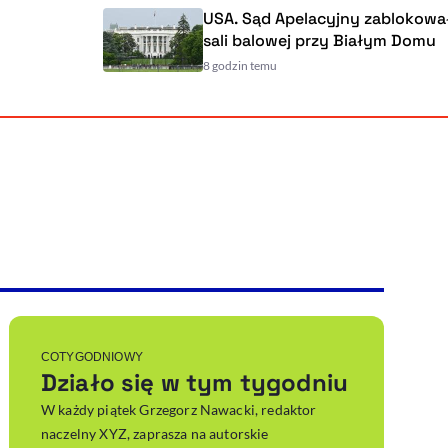
USA. Sąd Apelacyjny zablokował budow
sali balowej przy Białym Domu
8 godzin temu
Powiększenie kursora
Resetuj opcje
Ułatwienia dostępności wspierają:
, otwiera się w nowym ok
Sprawdź, jak i dlaczego zwiększamy dostępność
, otwiera się w nowym oknie
Zgłoś problem
Deklaracja dostępności
, otwiera się w nowy