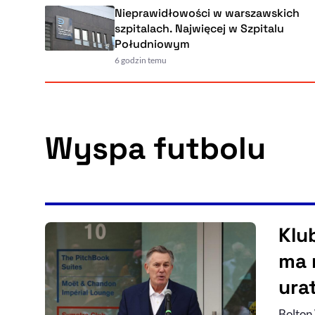
Nieprawidłowości w warszawskich
szpitalach. Najwięcej w Szpitalu
Południowym
6 godzin temu
Wyspa futbolu
Klu
ma 
ura
Bolton