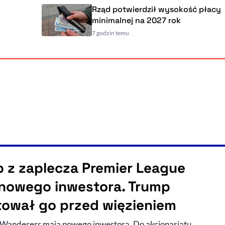
Rząd potwierdził wysokość płacy
minimalnej na 2027 rok
7 godzin temu
b z zaplecza Premier League
nowego inwestora. Trump
tował go przed więzieniem
 Wanderers mają nowego inwestora. Do akcjonariatu