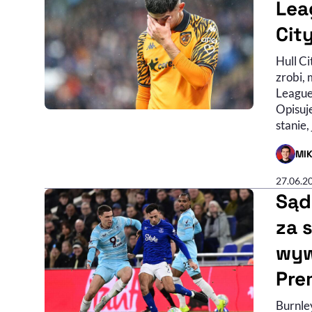
Leag
Cit
Hull Ci
zrobi,
League
Opisuje
stanie, 
MI
- AUTO
27.06.2
Sąd
za 
wyw
Pre
Burnle