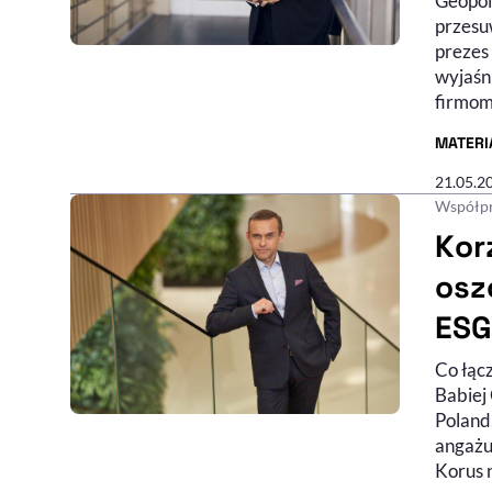
Geopoli
przesu
prezes
wyjaśni
firmom 
MATERI
- AUTO
21.05.2
Współpr
Kor
osz
ESG
Co łąc
Babiej
Poland
angażu
Korus n