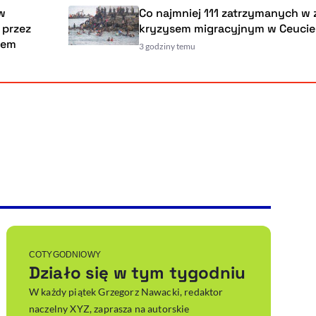
Co najmniej 111 zatrzymanych w związku 
kryzysem migracyjnym w Ceucie
3 godziny temu
Powiększenie kursora
Resetuj opcje
Ułatwienia dostępności wspierają:
, otwiera się w nowym ok
Sprawdź, jak i dlaczego zwiększamy dostępność
, otwiera się w nowym oknie
Zgłoś problem
Deklaracja dostępności
, otwiera się w nowy