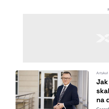
Artykuł
Jak
ska
na 