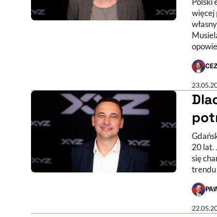
Polski
więcej 
własny
Musiel
opowie
CE
- AUTO
23.05.2
Dla
pot
Gdańsk
20 lat
się cha
trendu 
PA
- AUTO
22.05.2