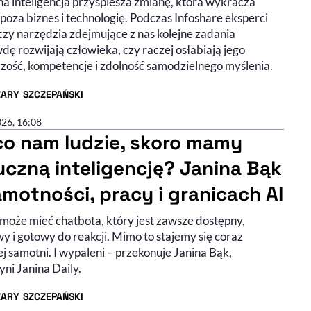
na inteligencja przyspiesza zmianę, która wykracza
poza biznes i technologię. Podczas Infoshare eksperci
 czy narzędzia zdejmujące z nas kolejne zadania
ę rozwijają człowieka, czy raczej osłabiają jego
zość, kompetencje i zdolność samodzielnego myślenia.
ZARY SZCZEPAŃSKI
R ARTYKUŁU - PROFIL
026, 16:08
co nam ludzie, skoro mamy
uczną inteligencję? Janina Bąk
amotności, pracy i granicach AI
może mieć chatbota, który jest zawsze dostępny,
wy i gotowy do reakcji. Mimo to stajemy się coraz
j samotni. I wypaleni – przekonuje Janina Bąk,
ni Janina Daily.
ZARY SZCZEPAŃSKI
R ARTYKUŁU - PROFIL