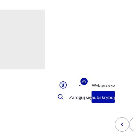
Ułatwienia dostępu
Rozmiar tekstu
Rozmiar tekstu
Rozmiar tekstu
Rozmiar tekstu
Normalny
Duży
Bardzo duży
Opcje wyświetlania
Wybierz eko
Podkreślenie linków
Zatrzymanie animacji
Zaloguj się
Subskrybuj
Odcienie szarości
Ułatwienie czytania