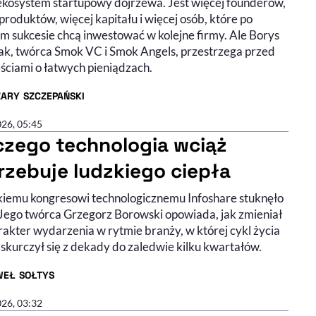
 ekosystem startupowy dojrzewa. Jest więcej founderów,
produktów, więcej kapitału i więcej osób, które po
m sukcesie chcą inwestować w kolejne firmy. Ale Borys
ak, twórca Smok VC i Smok Angels, przestrzega przed
ściami o łatwych pieniądzach.
ZARY SZCZEPAŃSKI
R ARTYKUŁU - PROFIL
026, 05:45
czego technologia wciąż
rzebuje ludzkiego ciepła
iemu kongresowi technologicznemu Infoshare stuknęło
. Jego twórca Grzegorz Borowski opowiada, jak zmieniał
rakter wydarzenia w rytmie branży, w której cykl życia
skurczył się z dekady do zaledwie kilku kwartałów.
WEŁ SOŁTYS
R ARTYKUŁU - PROFIL
026, 03:32