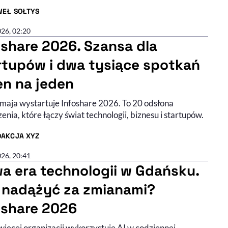
WEŁ SOŁTYS
R ARTYKUŁU - PROFIL
026, 02:20
oshare 2026. Szansa dla
rtupów i dwa tysiące spotkań
en na jeden
 maja wystartuje Infoshare 2026. To 20 odsłona
nia, które łączy świat technologii, biznesu i startupów.
DAKCJA XYZ
R ARTYKUŁU - PROFIL
026, 20:41
a era technologii w Gdańsku.
 nadążyć za zmianami?
oshare 2026
więcej organizacji wykorzystuje AI w codziennej