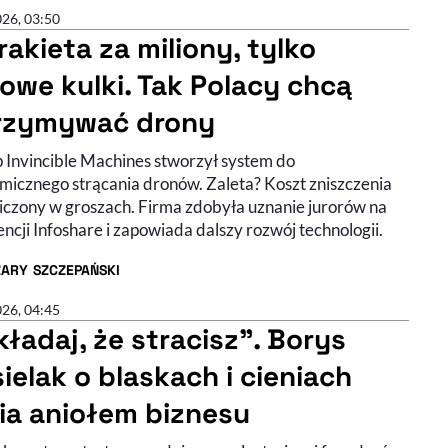
026, 03:50
rakieta za miliony, tylko
lowe kulki. Tak Polacy chcą
rzymywać drony
p Invincible Machines stworzył system do
micznego strącania dronów. Zaleta? Koszt zniszczenia
liczony w groszach. Firma zdobyła uznanie jurorów na
ncji Infoshare i zapowiada dalszy rozwój technologii.
ZARY SZCZEPAŃSKI
R ARTYKUŁU - PROFIL
026, 04:45
kładaj, że stracisz”. Borys
ielak o blaskach i cieniach
ia aniołem biznesu