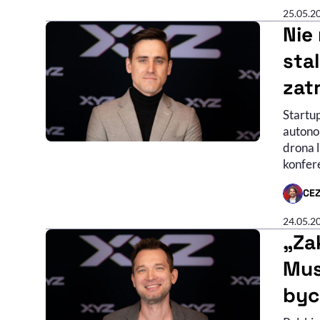
25.05.2
Nie 
sta
zat
Startu
autono
drona 
konfere
CE
- AUTO
24.05.2
„Za
Mus
byc