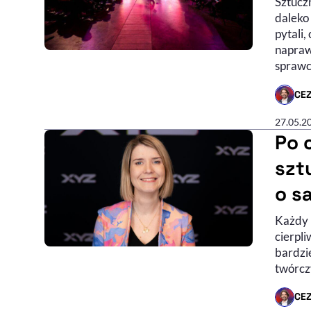
Sztucz
daleko 
pytali,
naprawd
sprawc
CE
- AUTO
27.05.2
Po 
szt
o s
Każdy 
cierpli
bardzie
twórczy
CE
- AUTO