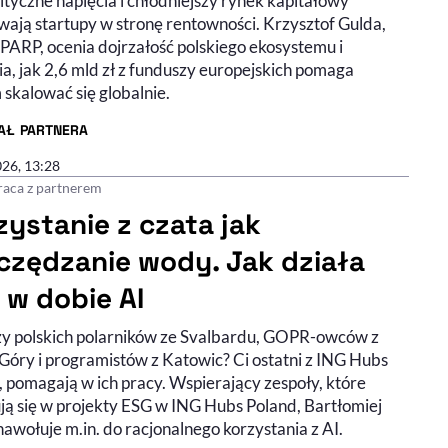
tyczne napięcia i chłodniejszy rynek kapitałowy
wają startupy w stronę rentowności. Krzysztof Gulda,
 PARP, ocenia dojrzałość polskiego ekosystemu i
a, jak 2,6 mld zł z funduszy europejskich pomaga
skalować się globalnie.
AŁ PARTNERA
R ARTYKUŁU - PROFIL
026, 13:28
aca z partnerem
zystanie z czata jak
czędzanie wody. Jak działa
 w dobie AI
zy polskich polarników ze Svalbardu, GOPR-owców z
 Góry i programistów z Katowic? Ci ostatni z ING Hubs
, pomagają w ich pracy. Wspierający zespoły, które
ją się w projekty ESG w ING Hubs Poland, Bartłomiej
awołuje m.in. do racjonalnego korzystania z AI.