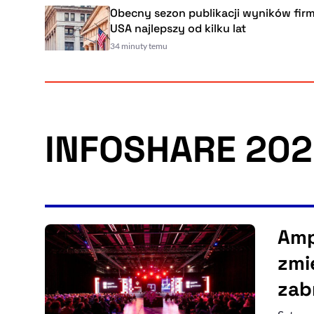
Obecny sezon publikacji wyników firm w
USA najlepszy od kilku lat
34 minuty temu
INFOSHARE 20
Amp
zmi
zab