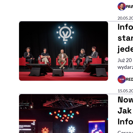
PA
- AUTO
20.05.2
Inf
sta
jed
Już 20
wydarze
RE
- AUTO
15.05.2
Now
Jak
Inf
Coraz 