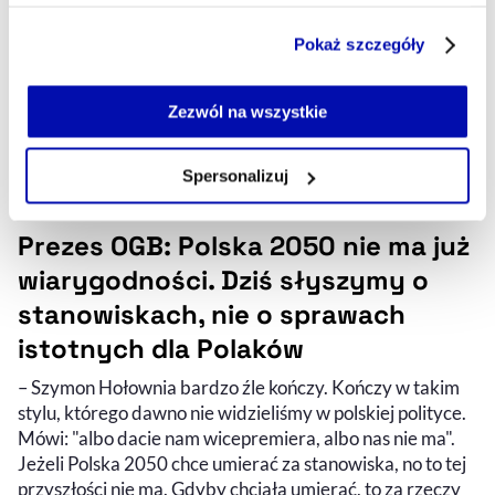
Część z plików jest niezbędna do prawidłowego działania
Pokaż szczegóły
serwisu i jego funkcjonalności.
Jeżeli nie wyrażasz zgody na zapisywanie plików cookie,
możesz łatwo zarządzać swoimi uprawnieniami, np. we
Zezwól na wszystkie
własnej przeglądarce internetowej lub po wybraniu opcji
Zarządzaj cookie.
Spersonalizuj
Szczegółowe informacje na ten temat znajdziesz w
Prezes OGB: Polska 2050 nie ma już
naszej
Polityce Prywatności
.
wiarygodności. Dziś słyszymy o
stanowiskach, nie o sprawach
istotnych dla Polaków
– Szymon Hołownia bardzo źle kończy. Kończy w takim
Audycja do słuchania (podcast)
Nagranie wideo
stylu, którego dawno nie widzieliśmy w polskiej polityce.
Mówi: "albo dacie nam wicepremiera, albo nas nie ma".
Jeżeli Polska 2050 chce umierać za stanowiska, no to tej
przyszłości nie ma. Gdyby chciała umierać, to za rzeczy