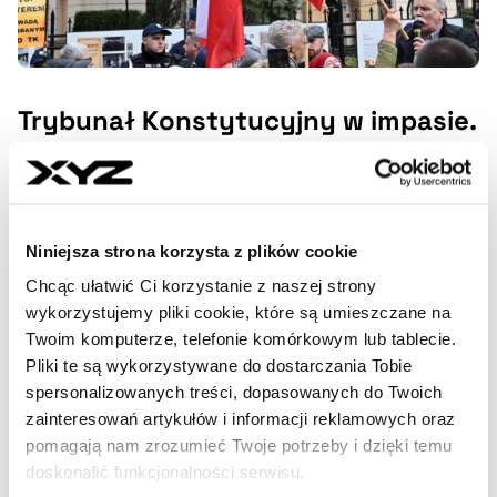
Trybunał Konstytucyjny w impasie.
Spór trwa, ale polityczne zyski
maleją
Utrzymujący się konflikt wokół Trybunału
Niniejsza strona korzysta z plików cookie
Konstytucyjnego coraz mniej przypomina spór o prawo, a
coraz bardziej – o narrację. Choć ponad połowa Polaków
Chcąc ułatwić Ci korzystanie z naszej strony
opowiada się za zaprzysiężeniem sędziów, żadna ze stron
wykorzystujemy pliki cookie, które są umieszczane na
nie zbliża się do przełomu.
Twoim komputerze, telefonie komórkowym lub tablecie.
Pliki te są wykorzystywane do dostarczania Tobie
RAFAŁ MROWICKI
- AUTOR ARTYKUŁU - PROFIL
spersonalizowanych treści, dopasowanych do Twoich
27:53
CZAS TRWANIA
zainteresowań artykułów i informacji reklamowych oraz
16.04.2026, 05:00
pomagają nam zrozumieć Twoje potrzeby i dzięki temu
doskonalić funkcjonalności serwisu.