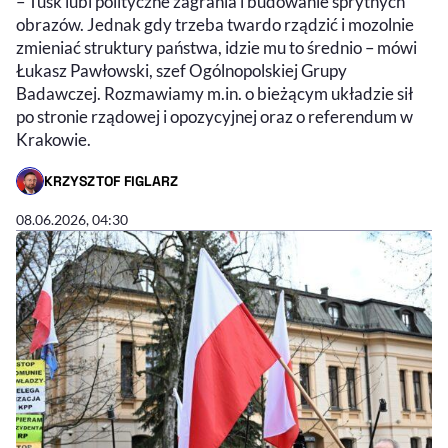
– Tusk lubi polityczne zagrania i budowanie sprytnych
obrazów. Jednak gdy trzeba twardo rządzić i mozolnie
zmieniać struktury państwa, idzie mu to średnio – mówi
Łukasz Pawłowski, szef Ogólnopolskiej Grupy
Badawczej. Rozmawiamy m.in. o bieżącym układzie sił
po stronie rządowej i opozycyjnej oraz o referendum w
Krakowie.
KRZYSZTOF FIGLARZ
- AUTOR ARTYKUŁU - PROFIL
08.06.2026, 04:30