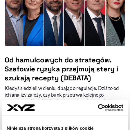
Od hamulcowych do strategów.
Szefowie ryzyka przejmują stery i
szukają recepty (DEBATA)
Kiedyś siedzieli w cieniu, dbając o regulacje. Dziś to od
ich analizy zależy, czy bank przetrwa kolejnego
„czarnego łabędzia”. Szefowie ryzyka pięciu dużych
banków w Polsce spotkali się w redakcji XYZ, by ocenić
kondycję sektora i poszukać remedium na zagrożenia.
PIOTR SOBOLEWSKI
Niniejsza strona korzysta z plików cookie
- AUTOR ARTYKUŁU - PROFIL