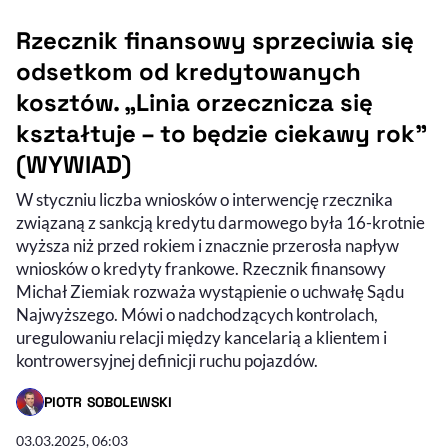
Rzecznik finansowy sprzeciwia się
odsetkom od kredytowanych
kosztów. „Linia orzecznicza się
kształtuje – to będzie ciekawy rok”
(WYWIAD)
W styczniu liczba wniosków o interwencję rzecznika
związaną z sankcją kredytu darmowego była 16-krotnie
wyższa niż przed rokiem i znacznie przerosła napływ
wniosków o kredyty frankowe. Rzecznik finansowy
Michał Ziemiak rozważa wystąpienie o uchwałę Sądu
Najwyższego. Mówi o nadchodzących kontrolach,
uregulowaniu relacji między kancelarią a klientem i
kontrowersyjnej definicji ruchu pojazdów.
PIOTR SOBOLEWSKI
- AUTOR ARTYKUŁU - PROFIL
03.03.2025, 06:03