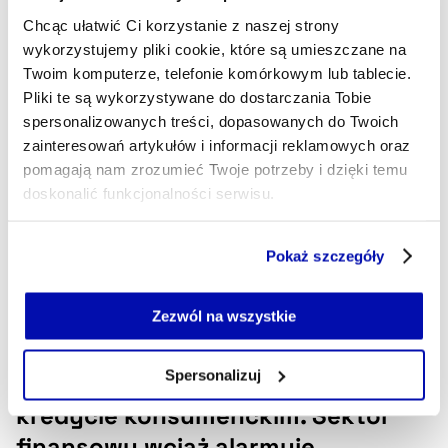
Chcąc ułatwić Ci korzystanie z naszej strony
21.04.2026, 03:50
wykorzystujemy pliki cookie, które są umieszczane na
Twoim komputerze, telefonie komórkowym lub tablecie.
Pliki te są wykorzystywane do dostarczania Tobie
spersonalizowanych treści, dopasowanych do Twoich
zainteresowań artykułów i informacji reklamowych oraz
pomagają nam zrozumieć Twoje potrzeby i dzięki temu
doskonalić funkcjonalności serwisu.
Część z plików jest niezbędna do prawidłowego działania
Pokaż szczegóły
serwisu i jego funkcjonalności.
Jeżeli nie wyrażasz zgody na zapisywanie plików cookie,
możesz łatwo zarządzać swoimi uprawnieniami, np. we
Zezwól na wszystkie
własnej przeglądarce internetowej lub po wybraniu opcji
Zarządzaj cookie.
Spersonalizuj
UOKiK poprawił projekt ustawy o
kredycie konsumenckim. Sektor
Szczegółowe informacje na ten temat znajdziesz w
naszej
Polityce Prywatności
.
finansowy wciąż alarmuje