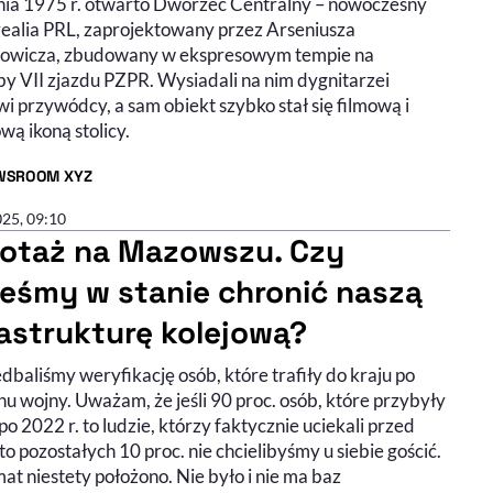
nia 1975 r. otwarto Dworzec Centralny – nowoczesny
 realia PRL, zaprojektowany przez Arseniusza
wicza, zbudowany w ekspresowym tempie na
by VII zjazdu PZPR. Wysiadali na nim dygnitarzei
i przywódcy, a sam obiekt szybko stał się filmową i
wą ikoną stolicy.
WSROOM XYZ
R ARTYKUŁU - PROFIL
025, 09:10
otaż na Mazowszu. Czy
teśmy w stanie chronić naszą
rastrukturę kolejową?
dbaliśmy weryfikację osób, które trafiły do kraju po
u wojny. Uważam, że jeśli 90 proc. osób, które przybyły
po 2022 r. to ludzie, którzy faktycznie uciekali przed
to pozostałych 10 proc. nie chcielibyśmy u siebie gościć.
at niestety położono. Nie było i nie ma baz