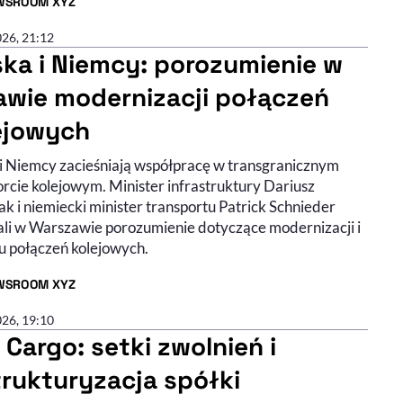
WSROOM XYZ
R ARTYKUŁU - PROFIL
026, 21:12
ska i Niemcy: porozumienie w
awie modernizacji połączeń
ejowych
 i Niemcy zacieśniają współpracę w transgranicznym
orcie kolejowym. Minister infrastruktury Dariusz
k i niemiecki minister transportu Patrick Schnieder
ali w Warszawie porozumienie dotyczące modernizacji i
u połączeń kolejowych.
WSROOM XYZ
R ARTYKUŁU - PROFIL
026, 19:10
 Cargo: setki zwolnień i
trukturyzacja spółki