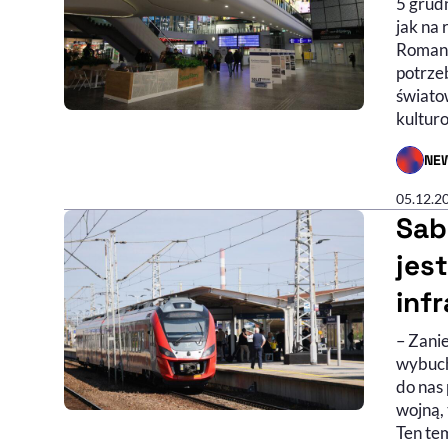
5 grud
jak na
Romano
potrze
światow
kulturo
NE
- AUTO
05.12.2
Sab
jes
inf
– Zanie
wybuch
do nas 
wojną, 
Ten tem