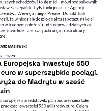
kujących uchodźców i to się mści – mówi podpułkownik
sław Szczepański, były funkcjonariusz Agencji
czeństwa Wewnętrznego. Premier Donald Tusk
dził, że w niedzielę doszło do aktu sabotażu na kolei.
 to w trudnym położeniu ludzi odpowiedzialnych za
zeństwo kolei, ale i całą ochronę infrastruktury
znej.
KASZ MAZIEWSKI
R ARTYKUŁU - PROFIL
025, 16:28
a Europejska inwestuje 550
 euro w superszybkie pociągi.
aryża do Madrytu w sześć
zin
a Europejska przedstawiła plan budowy sieci kolei
 prędkości o wartości 550 miliardów euro. Celem