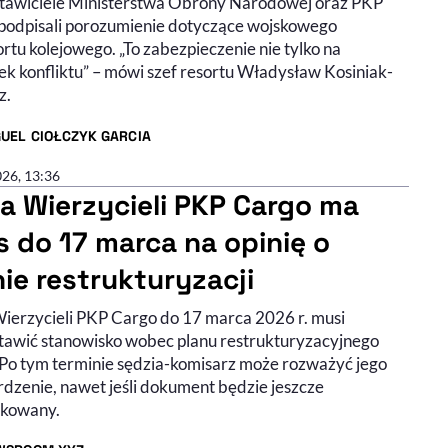
tawiciele Ministerstwa Obrony Narodowej oraz PKP
podpisali porozumienie dotyczące wojskowego
rtu kolejowego. „To zabezpieczenie nie tylko na
k konfliktu” – mówi szef resortu Władysław Kosiniak-
z.
UEL CIOŁCZYK GARCIA
R ARTYKUŁU - PROFIL
026, 13:36
a Wierzycieli PKP Cargo ma
s do 17 marca na opinię o
nie restrukturyzacji
ierzycieli PKP Cargo do 17 marca 2026 r. musi
tawić stanowisko wobec planu restrukturyzacyjnego
. Po tym terminie sędzia-komisarz może rozważyć jego
rdzenie, nawet jeśli dokument będzie jeszcze
kowany.