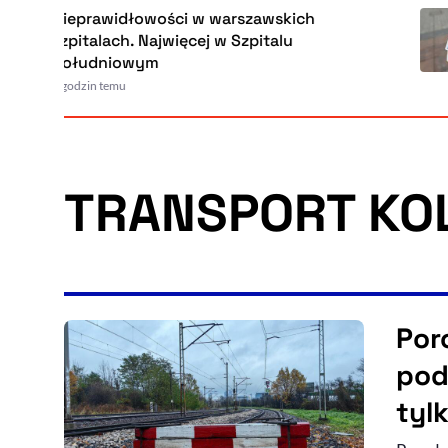
Nieprawidłowości w warszawskich
szpitalach. Najwięcej w Szpitalu
Południowym
7 godzin temu
TRANSPORT KO
Por
pod
tyl