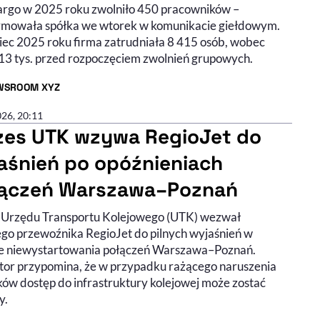
rgo w 2025 roku zwolniło 450 pracowników –
rmowała spółka we wtorek w komunikacie giełdowym.
iec 2025 roku firma zatrudniała 8 415 osób, wobec
13 tys. przed rozpoczęciem zwolnień grupowych.
WSROOM XYZ
R ARTYKUŁU - PROFIL
026, 20:11
zes UTK wzywa RegioJet do
aśnień po opóźnieniach
ączeń Warszawa–Poznań
 Urzędu Transportu Kolejowego (UTK) wezwał
ego przewoźnika RegioJet do pilnych wyjaśnień w
e niewystartowania połączeń Warszawa–Poznań.
tor przypomina, że w przypadku rażącego naruszenia
ów dostęp do infrastruktury kolejowej może zostać
y.