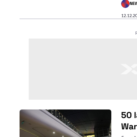
NE
- AUTO
12.12.2
50 
War