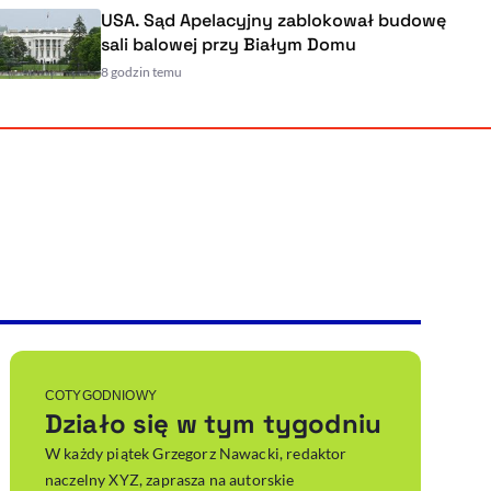
USA. Sąd Apelacyjny zablokował budo
sali balowej przy Białym Domu
8 godzin temu
Powiększenie kursora
Resetuj opcje
Ułatwienia dostępności wspierają:
, otwiera się w nowym ok
Sprawdź, jak i dlaczego zwiększamy dostępność
, otwiera się w nowym oknie
Zgłoś problem
Deklaracja dostępności
, otwiera się w nowy