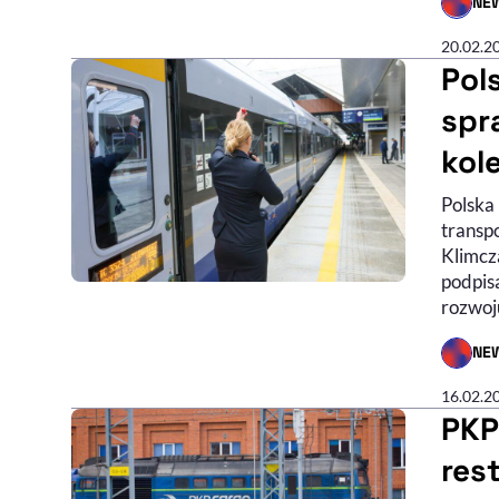
NE
- AUTO
20.02.2
Pol
spr
kol
Polska
transp
Klimcza
podpis
rozwoj
NE
- AUTO
16.02.2
PKP
res