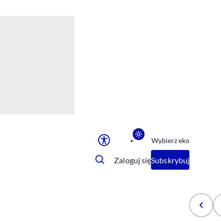
Ułatwienia dostępu
Rozmiar tekstu
Rozmiar tekstu
Rozmiar tekstu
Rozmiar tekstu
Normalny
Duży
Bardzo duży
Opcje wyświetlania
Wybierz eko
Podkreślenie linków
Zatrzymanie animacji
Zaloguj się
Subskrybuj
Odcienie szarości
Ułatwienie czytania