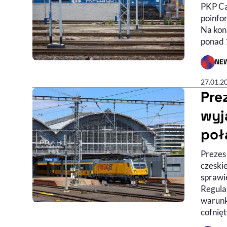
PKP Ca
poinfo
Na kon
ponad 
NE
- AUTO
27.01.2
Pre
wyj
poł
Prezes
czeski
sprawi
Regula
warunk
cofnięt