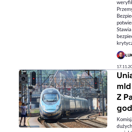
weryfi
Przemy
Bezpie
potwier
Stawia
bezpiec
krytyc
ŁU
- AUTO
17.11.2
Uni
mld
Z P
god
Komisj
dużych