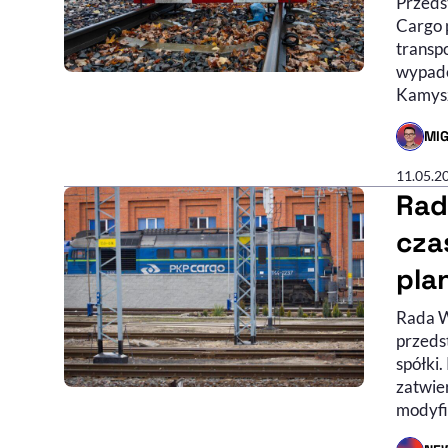
Przeds
Cargo 
transpo
wypade
Kamys
MIG
- AUTO
11.05.2
Rad
cza
pla
Rada W
przeds
spółki
zatwie
modyfi