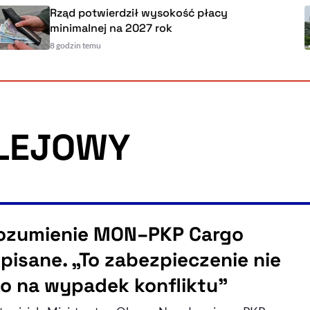
Rząd potwierdził wysokość płacy
minimalnej na 2027 rok
8 godzin temu
LEJOWY
ozumienie MON–PKP Cargo
pisane. „To zabezpieczenie nie
ko na wypadek konfliktu”