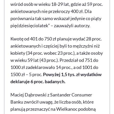
wśród osób w wieku 18-29 lat, gdzie aż 59 proc.
ankietowanych nie przekroczy 400 zł. Dla
porównania tak samo wskazał jedynie co piąty
pięćdziesięciolatek” – zauważyli autorzy.
Kwotę od 401 do 750 zł planuje wydać 28 proc.
ankietowanych i częściej byli to mężczyźni niż
kobiety (34 proc. wobec 23 proc.), a także osoby
w wieku 59 lat (43 proc.). Przedział od 751 do
1000 zł zadeklarowało 14 proc., a od 1001 do
1500 zł – 5 proc.
Powyżej 1,5 tys. zł wydatków
deklaruje 6 proc. badanych.
Maciej Dąbrowski z Santander Consumer
Banku zwrócił uwagę, że liczba osób, które
planują przeznaczyć na Wielkanoc podobną