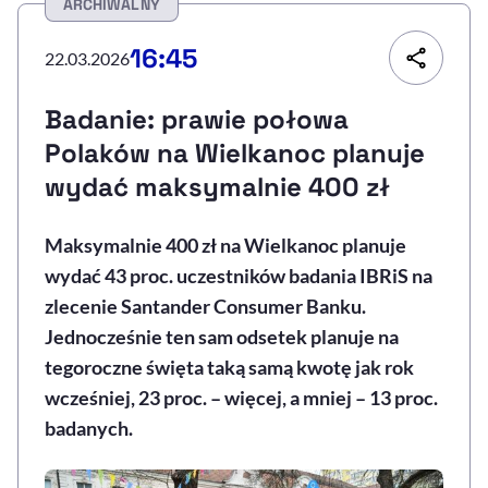
ARCHIWALNY
Resetuj opcje
16:45
22.03.2026
Ułatwienia dostępności wspierają:
Badanie: prawie połowa
Polaków na Wielkanoc planuje
wydać maksymalnie 400 zł
Maksymalnie 400 zł na Wielkanoc planuje
wydać 43 proc. uczestników badania IBRiS na
zlecenie Santander Consumer Banku.
, otwiera się w nowym 
Sprawdź, jak i dlaczego zwiększamy dostępność
Jednocześnie ten sam odsetek planuje na
tegoroczne święta taką samą kwotę jak rok
wcześniej, 23 proc. – więcej, a mniej – 13 proc.
, otwiera się w nowym oknie
Zgłoś problem
Deklaracja dostępności
, otwiera się w no
badanych.