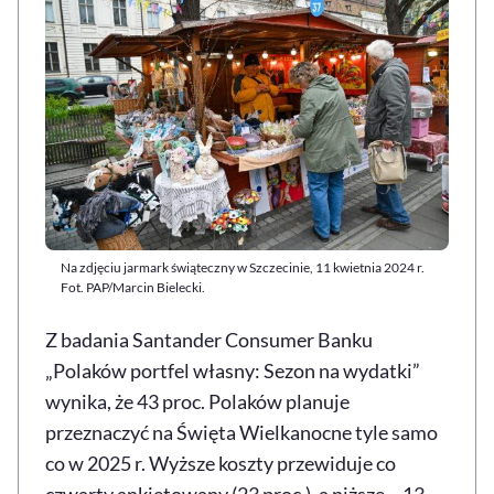
Na zdjęciu jarmark świąteczny w Szczecinie, 11 kwietnia 2024 r.
Fot. PAP/Marcin Bielecki.
Z badania Santander Consumer Banku
„Polaków portfel własny: Sezon na wydatki”
wynika, że 43 proc. Polaków planuje
przeznaczyć na Święta Wielkanocne tyle samo
co w 2025 r. Wyższe koszty przewiduje co
czwarty ankietowany (23 proc.), a niższe – 13