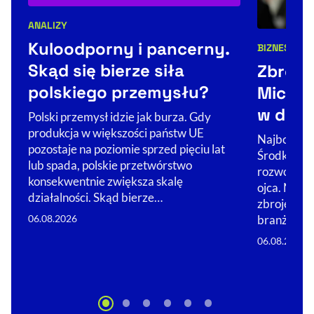
ANALIZY
Kategorie artykułu:
Kuloodporny i pancerny.
BIZNES
ŚWIA
Kategorie 
Skąd się bierze siła
Zbroje
polskiego przemysłu?
Michal
w dron
Polski przemysł idzie jak burza. Gdy
produkcja w większości państw UE
Najbogats
pozostaje na poziomie sprzed pięciu lat
Środkowej 
lub spada, polskie przetwórstwo
rozwojowi 
konsekwentnie zwiększa skalę
ojca. Nie 
działalności. Skąd bierze…
zbrojeniówc
branż, w…
06.08.2026
06.08.2026