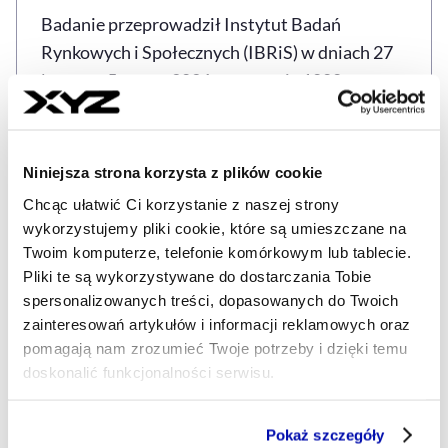
Badanie przeprowadził Instytut Badań
Rynkowych i Społecznych (IBRiS) w dniach 27
lutego – 5 marca 2026 r. na grupie 1000
dorosłych Polaków.
Czytaj także:
Koniunktura konsumencka w
Niniejsza strona korzysta z plików cookie
marcu 2026 r. Nastąpiło pogorszenie
Chcąc ułatwić Ci korzystanie z naszej strony
nastrojów
wykorzystujemy pliki cookie, które są umieszczane na
Twoim komputerze, telefonie komórkowym lub tablecie.
Źródło: PAP
Pliki te są wykorzystywane do dostarczania Tobie
spersonalizowanych treści, dopasowanych do Twoich
zainteresowań artykułów i informacji reklamowych oraz
pomagają nam zrozumieć Twoje potrzeby i dzięki temu
doskonalić funkcjonalności serwisu.
GOSPODARKA
KONSUMENCI
KOSZYK ZAKUPOWY
Tagi
Część z plików jest niezbędna do prawidłowego działania
Pokaż szczegóły
serwisu i jego funkcjonalności.