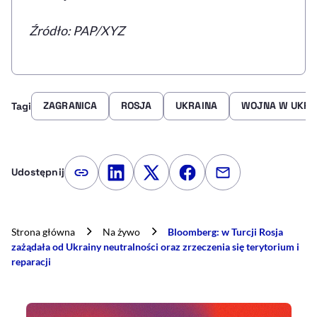
Źródło: PAP/XYZ
ZAGRANICA
ROSJA
UKRAINA
WOJNA W UKRA
Tagi
Udostępnij
Kopiuj link artykułu
Udostępnij na LinkedIn
Udostępnij na Twitterze
Udostępnij na Faceboo
Udostępnij przez
Strona główna
Na żywo
Bloomberg: w Turcji Rosja
zażądała od Ukrainy neutralności oraz zrzeczenia się terytorium i
reparacji