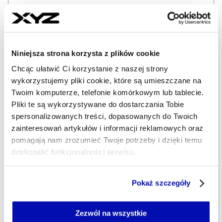
Nowe sankcje na Rosję
zadeklarowała za to
przewodnicząca Komisji Europejskiej Ursula
von der Leyen.
Niniejsza strona korzysta z plików cookie
„W ostatnich dniach mogliśmy wszyscy być
Chcąc ułatwić Ci korzystanie z naszej strony
wykorzystujemy pliki cookie, które są umieszczane na
świadkami prawdziwych przekonań prezydenta
Twoim komputerze, telefonie komórkowym lub tablecie.
Putina. Najpierw wezwał do zawieszenia broni
Pliki te są wykorzystywane do dostarczania Tobie
w okolicach obchodów 9 maja, których nigdy
spersonalizowanych treści, dopasowanych do Twoich
nie uszanował. Następnie Ukraina, przy
zainteresowań artykułów i informacji reklamowych oraz
wsparciu UE i Stanów Zjednoczonych, wezwała
pomagają nam zrozumieć Twoje potrzeby i dzięki temu
do pełnego i bezwarunkowego zawieszenia
doskonalić funkcjonalności serwisu.
broni na 30 dni, które prezydent Putin odrzucił”
Część z plików jest niezbędna do prawidłowego działania
– mówiła przewodnicząca KE podczas szczytu
Pokaż szczegóły
serwisu i jego funkcjonalności.
europejskich liderów w Tiranie w formacie
Jeżeli nie wyrażasz zgody na zapisywanie plików cookie,
Europejskiej Wspólnoty Politycznej.
możesz łatwo zarządzać swoimi uprawnieniami, np. we
Zezwól na wszystkie