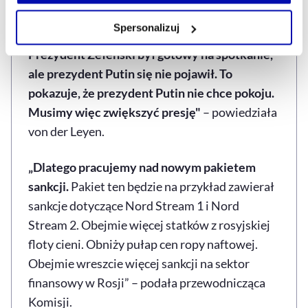
własnej przeglądarce internetowej lub po wybraniu opcji
„Na koniec zaproponował spotkanie
Zarządzaj cookie.
Spersonalizuj
bezpośrednio między Ukrainą a Rosją w Turcji.
Szczegółowe informacje na ten temat znajdziesz w
Prezydent Zełenski był gotowy na spotkanie,
naszej
Polityce Prywatności
.
ale prezydent Putin się nie pojawił. To
pokazuje, że prezydent Putin nie chce pokoju.
Musimy więc zwiększyć presję"
– powiedziała
von der Leyen.
„Dlatego pracujemy nad nowym pakietem
sankcji.
Pakiet ten będzie na przykład zawierał
sankcje dotyczące Nord Stream 1 i Nord
Stream 2. Obejmie więcej statków z rosyjskiej
floty cieni. Obniży pułap cen ropy naftowej.
Obejmie wreszcie więcej sankcji na sektor
finansowy w Rosji” – podała przewodnicząca
Komisji.