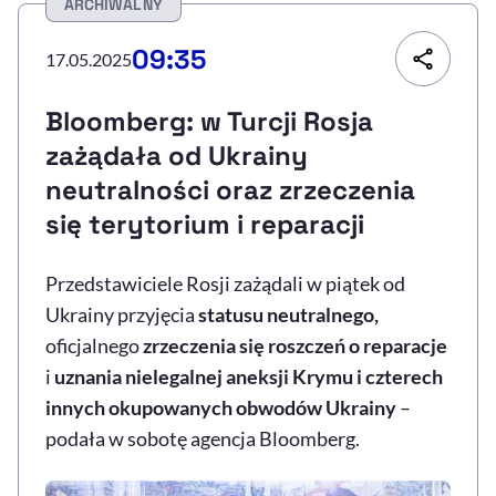
ARCHIWALNY
Resetuj opcje
09:35
17.05.2025
Ułatwienia dostępności wspierają:
Bloomberg: w Turcji Rosja
zażądała od Ukrainy
neutralności oraz zrzeczenia
się terytorium i reparacji
Przedstawiciele Rosji zażądali w piątek od
Ukrainy przyjęcia
statusu neutralnego,
, otwiera się w nowym 
Sprawdź, jak i dlaczego zwiększamy dostępność
oficjalnego
zrzeczenia się roszczeń o reparacje
i
uznania nielegalnej aneksji Krymu i czterech
, otwiera się w nowym oknie
Zgłoś problem
Deklaracja dostępności
innych okupowanych obwodów Ukrainy
–
, otwiera się w no
podała w sobotę agencja Bloomberg.