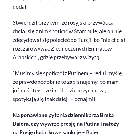
dodał.
Stwierdził przy tym, że rosyjski przywódca
chciał się z nim spotkać w Stambule, ale on nie
zdecydował się polecieć do Turcji, bo "nie chciał
rozczarowywać Zjednoczonych Emiratów
Arabskich", gdzie przebywał z wizytą.
"Musimy się spotkać (z Putinem – red.) i myślę,
że prawdopodobnie to zaplanujemy, bo mam
już dość tego, że inni ludzie przychodzą,
spotykają się i tak dalej" – oznajmił.
Na ponawiane pytania dziennikarza Breta
Baiera, czy wywrze presję na Putina i nałoży
na Rosję dodatkowe sankcje
– Baier