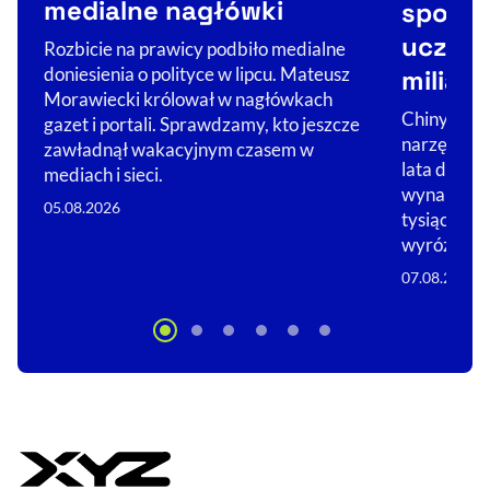
medialne nagłówki
sposób
uczeln
Rozbicie na prawicy podbiło medialne
doniesienia o polityce w lipcu. Mateusz
miliard
Morawiecki królował w nagłówkach
Chiny zami
gazet i portali. Sprawdzamy, kto jeszcze
narzędzie 
zawładnął wakacyjnym czasem w
lata do gos
mediach i sieci.
wynalazków
05.08.2026
tysiące eur
wyróżnia s
07.08.2026