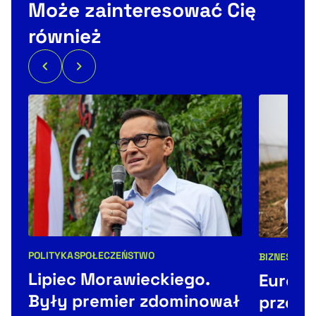
Może zainteresować Cię
również
POLITYKA
SPOŁECZEŃSTWO
BIZNES
KAMP
Kategorie artykułu:
Kategorie 
Lipiec Morawieckiego.
Europa
Były premier zdominował
przemy