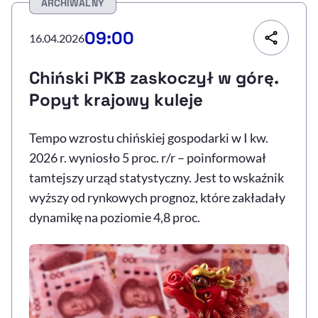
ARCHIWALNY
Resetuj opcje
09:00
16.04.2026
Ułatwienia dostępności wspierają:
Chiński PKB zaskoczył w górę.
Popyt krajowy kuleje
Tempo wzrostu chińskiej gospodarki w I kw.
2026 r. wyniosło 5 proc. r/r – poinformował
tamtejszy urząd statystyczny. Jest to wskaźnik
wyższy od rynkowych prognoz, które zakładały
, otwiera się w nowym 
Sprawdź, jak i dlaczego zwiększamy dostępność
dynamikę na poziomie 4,8 proc.
, otwiera się w nowym oknie
Zgłoś problem
Deklaracja dostępności
, otwiera się w no