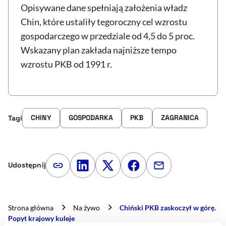
Opisywane dane spełniają założenia władz
Chin, które ustaliły tegoroczny cel wzrostu
gospodarczego w przedziale od 4,5 do 5 proc.
Wskazany plan zakłada najniższe tempo
wzrostu PKB od 1991 r.
CHINY
GOSPODARKA
PKB
ZAGRANICA
Tagi
Udostępnij
Kopiuj link artykułu
Udostępnij na LinkedIn
Udostępnij na Twitterze
Udostępnij na Faceboo
Udostępnij przez
Strona główna
Na żywo
Chiński PKB zaskoczył w górę.
Popyt krajowy kuleje