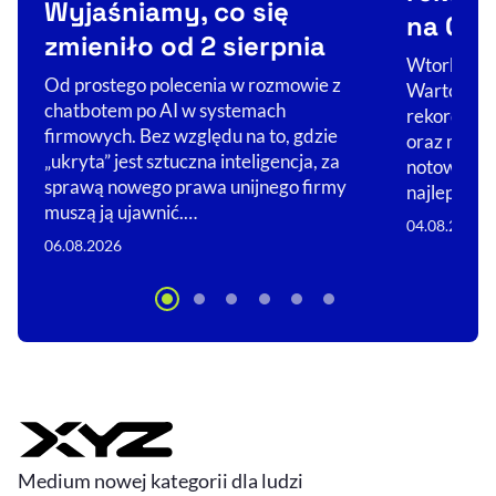
Wyjaśniamy, co się
na GPW
zmieniło od 2 sierpnia
Wtorkowa s
Od prostego polecenia w rozmowie z
Wartościo
chatbotem po AI w systemach
rekordów. 
firmowych. Bez względu na to, gdzie
oraz mWIG
„ukryta” jest sztuczna inteligencja, za
notowań. Z
sprawą nowego prawa unijnego firmy
najlepiej p
muszą ją ujawnić.…
04.08.2026
06.08.2026
Medium nowej kategorii dla ludzi