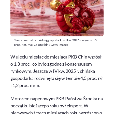
Tempo wzrostu chińskiej gospodarki w I kw. 2026 r. wyniosło 5
proc. Fot. Max Zolotukhin / Getty Images
W ujęciu miesiąc do miesiąca PKB Chin wzrósł
o 1,3 proc., co było zgodne z konsensusem
rynkowym. Jeszcze w IV kw. 2025 r. chińska
gospodarka rozwinęła się w tempie 4,5 proc. r/r
i 1,2 proc. m/m.
Motorem napędowym PKB Państwa Środka na
początku bieżącego roku był eksport. W
pierwszych trzech miesiącach roku wzrósł on o