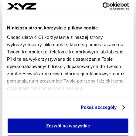
Najnowsze
Niniejsza strona korzysta z plików cookie
Chcąc ułatwić Ci korzystanie z naszej strony
wykorzystujemy pliki cookie, które są umieszczane na
14 min temu
Twoim komputerze, telefonie komórkowym lub tablecie.
KNF złagodziła kary nałożone na
Pliki te są wykorzystywane do dostarczania Tobie
VeloFunds TFI
spersonalizowanych treści, dopasowanych do Twoich
zainteresowań artykułów i informacji reklamowych oraz
23 min temu
pomagają nam zrozumieć Twoje potrzeby i dzięki temu
Nie będzie referendum ws. unijnej
doskonalić funkcjonalności serwisu.
polityki klimatycznej. Senat podjął
decyzję
Część z plików jest niezbędna do prawidłowego działania
Pokaż szczegóły
serwisu i jego funkcjonalności.
Jeżeli nie wyrażasz zgody na zapisywanie plików cookie,
29 min temu
możesz łatwo zarządzać swoimi uprawnieniami, np. we
Zezwól na wszystkie
LPP zanotowało dobry kwartał.
własnej przeglądarce internetowej lub po wybraniu opcji
Przychody i sprzedaż w górę