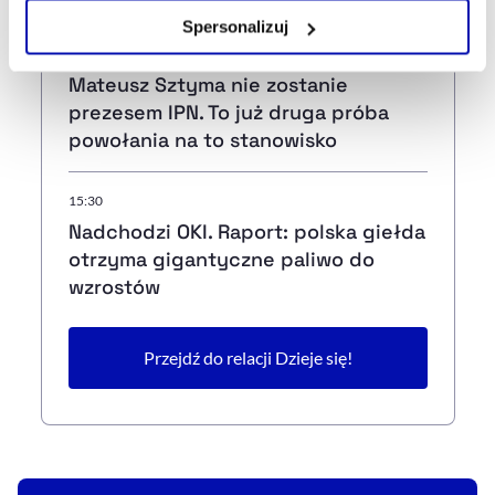
Zarządzaj cookie.
Spersonalizuj
50 min temu
Szczegółowe informacje na ten temat znajdziesz w
Mateusz Sztyma nie zostanie
naszej
Polityce Prywatności
.
prezesem IPN. To już druga próba
powołania na to stanowisko
15:30
Nadchodzi OKI. Raport: polska giełda
otrzyma gigantyczne paliwo do
wzrostów
Przejdź do relacji Dzieje się!