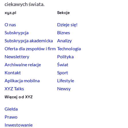
ciekawych świata.
xyz.pl
Sekcje
O nas
Dzieje się!
Subskrypcja
Biznes
Subskrypcja akademicka
Analizy
Oferta dla zespołów i firm
Technologia
Newslettery
Polityka
Archiwalne relacje
Świat
Kontakt
Sport
Aplikacja mobilna
Lifestyle
XYZ Talks
Newsy
Więcej od XYZ
Giełda
Prawo
Inwestowanie