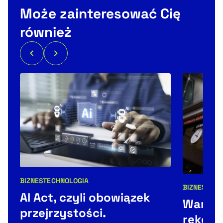
Może zainteresować Cię
również
BIZNES
TECHNOLOGIA
Kategorie artykułu:
BIZNES
NEW
Kategorie 
AI Act, czyli obowiązek
Warsza
przejrzystości.
rekord